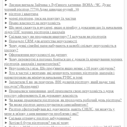
►
►
Лисиця вигнала Зайчика з Луб'яного хатинки, ВОНА - ЧЄ, Дуже
чорний ріелтор ???))) Адже швидше-рудий ..)))
►
ріелтор і квартира
►
чорні ріелтори, тиск на покупку їх частки
►
Право власності на нерухомість
►
Що мені скажуть в мусарні, якщо я прийду з доказами що їх начальник
лідер ОЗГ чорних ріелторів і шахраїв
►
Скільки часу ви продавали квартиру? І залучали ви ріелторів
►
Порадьте CRM для агентства нерухомості
►
Чому деякі сімейні пари набувають в шлюбі спільну нерухомість в
іпотеку?
►
Оформлення нерухомості на дитину
►
Чому перевертні в погонах бояться що є докази їх кришування чорних
ріелторів, шахраїв і наркоторгівлі?
►
Нерухомість і віза. Що пред'явити якщо немає з 16 року свідчень?
►
Хто в частці з ментами, які кришують чорних ріелторів, шахраїв і
наркотрговлю як мінімум начальник РУВС в темі
►
Заплатили б ви, як покупець, 800 доларів ріелтору, який надає такі
послуги? (Всередині)
►
Прокралися чиновники, щоб приховати свою нерухомість з держ
реєстру оформляють її як державну власність
►
Чи важко працювати ріелтором, як проходить робочий день ріелтора?
►
Чи може ріелтор зареєструватися самозайнятою?
►
Ріелтор сфотографував всі документи, навіть СНІЛС, чи можуть у
мене в зв'язку з цим виникнути проблеми і які?
►
Скільки отримує ріелтор забудовника?
►
Хотіли б бути ріелтором? так ні чому