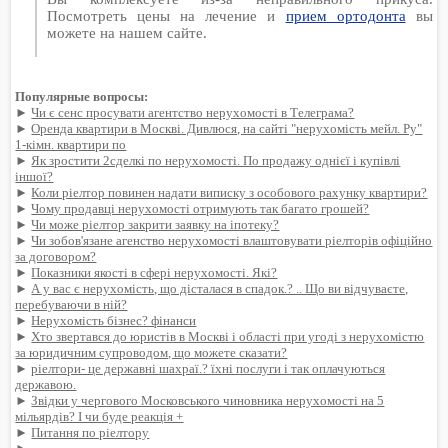
Посмотреть цены на лечение и
прием ортодонта
вы
можете на нашем сайте.
Популярные вопросы:
►
Чи є сенс просувати агентство нерухомості в Телеграма?
►
Оренда квартири в Москві. Дивлюся, на сайті "нерухомість мейл. Ру"
1-кімн. квартири по
►
Як зростити 2сделкі по нерухомості. По продажу однієї і купівлі
іншої?
►
Коли ріелтор повинен надати виписку з особового рахунку квартири?
►
Чому продавці нерухомості отримують так багато грошей?
►
Чи може ріелтор закрити заявку на іпотеку?
►
Чи зобов'язане агенство нерухомості влаштовувати ріелторів офіційно
за договором?
►
Показники якості в сфері нерухомості. Які?
►
А у вас є нерухомість, що дісталася в спадок.? .. Що ви відчуваєте,
перебуваючи в ній?
►
Нерухомість бізнес? фінанси
►
Хто звертався до юристів в Москві і області при угоді з нерухомістю
за юридичним супроводом, що можете сказати?
►
ріелтори- це державні шахраї.? їхні послуги і так оплачуються
державою.
►
Звідки у чергового Московського чиновника нерухомості на 5
мільярдів? І чи буде реакція +
►
Питання по ріелтору