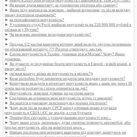
►
Вийде в 2020 році купити Нерухомість і закохаюся я? Ілля 28.07.1987
►
Як краще здати квартиру: за допомогою ріелтора або самому?
►
Якщо піду вчитися на земельно - майнові відносини, то після коледжу
зможу ріелтором працювати?
►
як переоформити нерухомість?
►
У головного судді Росії знайшли нерухомість на 220 000 000 рублей а
скільки ж у Путіна?
►
Чи можливо анонімне володіння нерухомістю?
►
►
Продаж 1/2 частки квартири вітчиму який володіє другою половиною
чи обов'язковий нотаріус ??? Ріелтор стверджує, що так.
►
Елітна нерухомість в Талліні, дешевше ніж в Москві? Чому? Якщо
дешевше.
►
Як думаєте де розумніше брати нерухомість в Європі - в якій країні, в
якому місті?
►
скільки коштує жінка як нерухомість в місяць?))
►
Коли потрібно буде заплатити податок при продажу нерухомості?
►
Коштували вкладати в пітерську нерухомість якщо є шанс що через 30
років льоди розтануть і пітер опиниться на дні?
►
Нерухомість, земельні ділянки, кадастрова карта
►
Спадщина як отримати мою нерухомість згідно із законом?
►
Як защітся одинокому пенсіонеру від чорних ріелторів?
►
Чому коли після розвалу СРСР народ отримав право купувати
нерухомість в США і ЄС не зрадів, а став бурчати
►
Поміркуйте ситуацію з успадкуванням нерухомості плиз ..
►
Чому, якщо хтось, наприклад, дуже спритно ремонтує автомобілі, або
продає нерухомість, або на комп'ютері щось ..
►
Навіщо ріелтори при перегляді квартири під покупку запитують чи