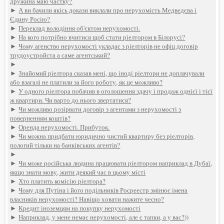
дружина маю частку?
►
А ви бачили якісь докази виклали про нерухомість Медведєва і
Єдину Росію?
►
Переклад володіння об'єктом нерухомості.
►
На кого потрібно вчитися щоб стати ріелтором в Білорусі?
►
Чому агенство нерухомості укладає з ріелторів не офіц договір
трудоустройста а саме агентський?
►
►
Знайомий ріелтора сказав мені, що іноді ріелтори не доплачували
або взагалі не платили за його роботу, як це можливо?
►
У одного ріелтора побачив в оголошення здачу і продаж однієї і тієї
ж квартири. Чи варто до нього звертатися?
►
Чи можливо розірвати договір з агентами з нерухомості з
поверненням коштів?
►
Оренда нерухомості. Прибуток.
►
Чи можна придбати юридично чистий квартиру без ріелторів,
пологий тільки на банківських агентів?
►
►
Чи може російська людина працювати ріелтором наприклад в Дубаї,
якщо знати мову, жити деякий час в цьому місті
►
Хто платить комісію ріелтора?
►
Чому для Путіна і його подільників Росреестр змінює імена
власників нерухомості? Навіщо ховати нажите чесно?
►
Кредит іноземцям на покупку нерухомості
►
Наприклад, у мене немає нерухомості, але є тапки, а у вас?))