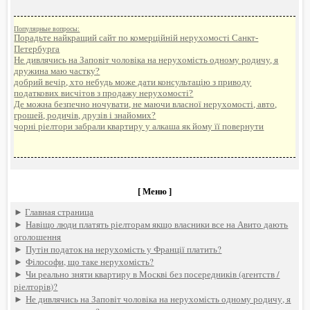
Популярные вопросы:
Порадьте найкращий сайт по комерційній нерухомості Санкт-
Петербурга
Не дивлячись на Заповіт чоловіка на нерухомість одному родичу, я
дружина маю частку?
добрий вечір, хто небудь може дати консультацію з приводу
податкових висчітов з продажу нерухомості?
Де можна безпечно ночувати, не маючи власної нерухомості, авто,
грошей, родичів, друзів і знайомих?
чорні ріелтори забрали квартиру у алкаша як йому її повернути
[ Меню ]
►
Главная страница
►
Навіщо люди платять ріелторам якщо власники все на Авито дають
оголошення
►
Путін податок на нерухомість у Франції платить?
►
Філософи, що таке нерухомість?
►
Чи реально зняти квартиру в Москві без посередників (агентств /
ріелторів)?
►
Не дивлячись на Заповіт чоловіка на нерухомість одному родичу, я