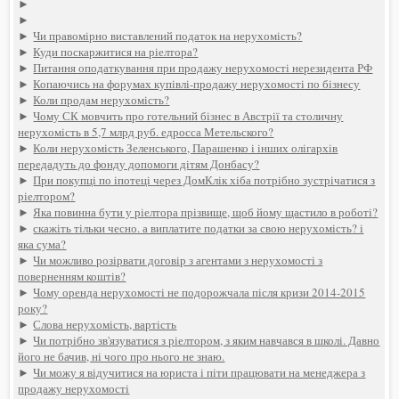
►
►
►
Чи правомірно виставлений податок на нерухомість?
►
Куди поскаржитися на ріелтора?
►
Питання оподаткування при продажу нерухомості нерезидента РФ
►
Копаючись на форумах купівлі-продажу нерухомості по бізнесу
►
Коли продам нерухомість?
►
Чому СК мовчить про готельний бізнес в Австрії та столичну
нерухомість в 5,7 млрд руб. едросса Метельского?
►
Коли нерухомість Зеленського, Парашенко і інших олігархів
передадуть до фонду допомоги дітям Донбасу?
►
При покупці по іпотеці через ДомКлік хіба потрібно зустрічатися з
ріелтором?
►
Яка повинна бути у ріелтора прізвище, щоб йому щастило в роботі?
►
скажіть тільки чесно. а виплатите податки за свою нерухомість? і
яка сума?
►
Чи можливо розірвати договір з агентами з нерухомості з
поверненням коштів?
►
Чому оренда нерухомості не подорожчала після кризи 2014-2015
року?
►
Слова нерухомість, вартість
►
Чи потрібно зв'язуватися з ріелтором, з яким навчався в школі. Давно
його не бачив, ні чого про нього не знаю.
►
Чи можу я відучитися на юриста і піти працювати на менеджера з
продажу нерухомості