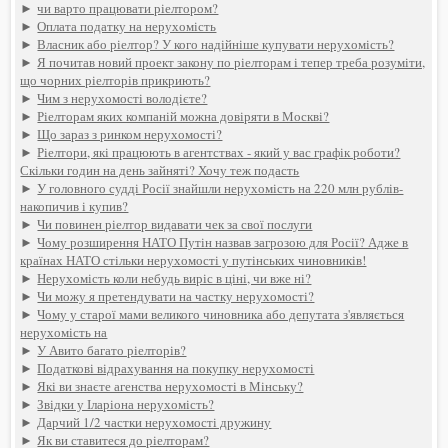
►
чи варто працювати ріелтором?
►
Оплата податку на нерухомість
►
Власник або ріелтор? У кого надійніше купувати нерухомість?
►
Я почитав новий проект закону по ріелторам і тепер треба розуміти,
що чорних ріелторів прикриють?
►
Чим з нерухомості володієте?
►
Ріелторам яких компаній можна довіряти в Москві?
►
Що зараз з ринком нерухомості?
►
Ріелтори, які працюють в агентствах - який у вас графік роботи?
Скільки годин на день зайняті? Хочу теж подасть
►
У головного судді Росії знайшли нерухомість на 220 млн рублів-
накопичив і купив?
►
Чи повинен ріелтор видавати чек за свої послуги
►
Чому розширення НАТО Путін назвав загрозою для Росії? Адже в
країнах НАТО стільки нерухомості у путінських чиновників!
►
Нерухомість коли небудь виріс в ціні, чи вже ні?
►
Чи можу я претендувати на частку нерухомості?
►
Чому у старої мами великого чиновника або депутата з'являється
нерухомість на
►
У Авито багато ріелторів?
►
Податкові відрахування на покупку нерухомості
►
Які ви знаєте агенства нерухомості в Мінську?
►
Звідки у Іларіона нерухомість?
►
Дарчий 1/2 частки нерухомості дружину
►
Як ви ставитеся до ріелторам?