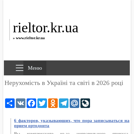
rieltor.kr.ua
» www.rieltor.kr.ua
Нерухомість в Україні та світі в 2026 році
Share
VK
Facebook
Twitter
Odnoklassniki
Telegram
Mail.Ru
LiveJournal
6 факторов, указывающих, что пора записываться на
прием ортодонта
Вы комплексуете из-за неправильного прикуса.