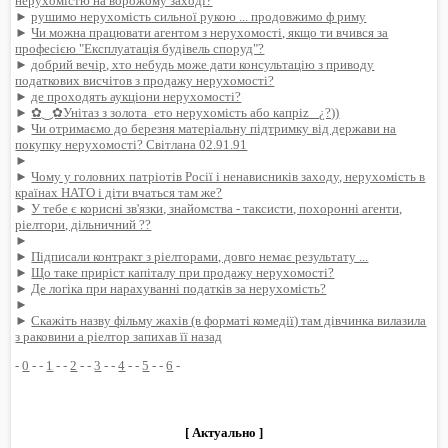
нерухомістю на ворожому заході?
►
рушимо нерухомість сильної рукою ... продовжимо ф риму
►
Чи можна працювати агентом з нерухомості, якщо ти вчився за
професією "Експлуатація будівель споруд"?
►
добрий вечір, хто небудь може дати консультацію з приводу
податкових висчітов з продажу нерухомості?
►
де проходять аукціони нерухомості?
►
✿‿✿Унітаз з золота_ето нерухомість або капріz_ ¿?))
►
Чи отримаємо до березня матеріальну підтримку від держави на
покупку нерухомості? Світлана 02.91.91
►
►
Чому у головних патріотів Росії і ненависників заходу, нерухомість в
країнах НАТО і діти вчаться там же?
►
У тебе є корисні зв'язки, знайомства - таксисти, похоронні агенти,
ріелтори, дільничний ??
►
►
Підписали контракт з ріелторами, довго немає результату ...
►
Що таке приріст капіталу при продажу нерухомості?
►
Де логіка при нарахуванні податків за нерухомість?
►
►
Скажіть назву фільму жахів (в форматі комедії) там дівчинка вилазила
з раковини а ріелтор запихав її назад
-
0
- -
1
- -
2
- -
3
- -
4
- -
5
- -
6
-
[ Актуально ]