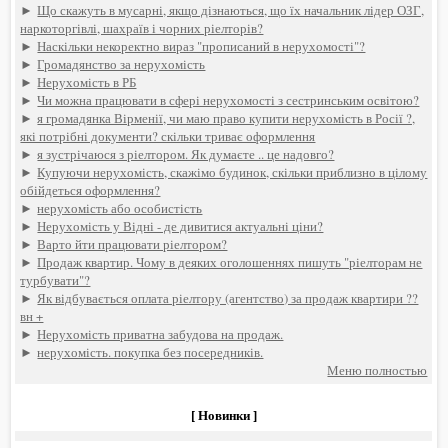
►
Що скажуть в мусарні, якщо дізнаються, що їх начальник лідер ОЗГ,
наркоторгівлі, шахраїв і чорних ріелторів?
►
Наскільки некоректно вираз "прописаний в нерухомості"?
►
Громадянство за нерухомість
►
Нерухомість в РБ
►
Чи можна працювати в сфері нерухомості з сестринським освітою?
►
я громадянка Вірменії, чи маю право купити нерухомість в Росії ?,
які потрібні документи? скільки триває оформлення
►
я зустрічаюся з ріелтором. Як думаєте .. це надовго?
►
Купуючи нерухомість, скажімо будинок, скільки приблизно в цілому
обійдеться оформлення?
►
нерухомість або особистість
►
Нерухомість у Відні - де дивитися актуальні ціни?
►
Варто йти працювати ріелтором?
►
Продаж квартир. Чому в деяких оголошеннях пишуть "ріелторам не
турбувати"?
►
Як відбувається оплата ріелтору (агентство) за продаж квартири ??
вн +
►
Нерухомість приватна забудова на продаж.
►
нерухомість. покупка без посередників.
Меню полностью
[ Новинки ]