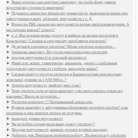
►
Якщо ріелтор сам покурает квартиру, чи треба йому давати
відсотки від стоемості квартири?
►
Підкажіть книги про фінансову грамотність, включаючи книги про
інвестування в акції, облігації, нерухомість і т. Д.
►
Вчора по РБК сказали що нерухомість погане капіталовкладення. А
що хороше взагалі? золото?
►
♪ ♫ Яка реальна вилка доходу в цифрах на місяць ріелторів в
Краснодарі? Скільки в середньому заробляють ріелтори?
►
Де шукати хорошого ріелтора? Може ріелтора психолога ..
►
Знімаємо квартиру. Від господаря приходять ріелтори
►
продаж нерухомості в сільській місцевості
►
Який сенс жінці: з квартирою, машиною, дачею і стабільним
доходом від нерухомості і роботи, виходити заміж?
►
Скільки коштує послуга ріелтора в Башкортостані при продажу
земельної ділянки за 1 650 000 р. ?
►
Агенти нерухомості, який від них толк?
►
Чому ріелтор хоче купити квартиру для свого клієнта тільки від
власника? Якось це підозріло ..
►
Ріелтори помогите !!! Порівняльний аналіз цін.
►
Купити квартиру у забудовника обов'язково потрібен ріелтор? я як
іноземець в цих паперах нічого не розумію.
►
порадьте дошки нерухомості
►
Чи потрібно отримувати вищу освіту ріелтору?
►
Продаж нерухомості, вимагає договір купівлі-продажу
►
Доброго дня. Вирішила поміняти роботу. Як вам посаду ріелтора