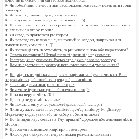
довго ми шукаємо і чи багато вже подивилися?
►
Чи зобов'язані ріелтори при рассторженіі контракту повертати гроші
орендарю?
►
Договір купівлі-продажу нерухомості.
►
навіщо чоловікові нерухомість в пастелі?))
►
Привіт, питання про зняття реклами про нерухомість і чи потрібно за
це платити ріелтору гроші?
►
чи складно працювати ріелтором?
►
Як переводять величезні суми грошей за кордон, наприклад для
покупки нерухомості і т. Д?
►
Як взагалі ділять нерухомість, за ринковою ціною або кадастрової?
►
Оплата постанови? Штраф після відмови від нерухомості
►
Реєстрація нерухомості. Росреестра дуже довго не реєструє
►
Вам не здається що ріелтори встановлюють нам умови життя?
►
►
Ведмідь сьогодні сказав - приватизація житла була помилкою. Всю
нерухомість треба зробити орендної, а власністю
►
За якими днями працюють ріелтори?
►
Чим може бути сьогодні небезпечна ріелтор?
►
Ціни на нерухомість 2019
►
Простір нерухомість як вам?
►
Чи можна агенту з нерухомості давати свій паспорт?
►
Як ви думаєте, яхти і нерухомість прем'єр-міністру РФ Дмитру
Медведєву подарували або це хабар в обмін на щось?
►
Почім зараз нерухомість в Тмутаракані? Дорожче або дешевше ніж в
Москві?
►
Проблема з власником квартири і ріелтором.
►
Якщо орати какраб на галерах, можна розжитися яхтами і