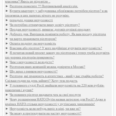
власника? Якось це підозріло ..
►
Ріелтори помогите !!! Порівняльний аналіз цін.
►
Купити квартиру у забудовника обов'язково потрібен ріелтор? я як
іноземець в цих паперах нічого не розумію.
►
порадьте дошки нерухомості
►
Чи потрібно отримувати вищу освіту ріелтору?
►
Продаж нерухомості, вимагає договір купівлі-продажу
►
Доброго дня. Вирішила поміняти роботу. Як вам посаду ріелтора
►
чи варто працювати ріелтором?
►
Оплата податку на нерухомість
►
Власник або ріелтор? У кого надійніше купувати нерухомість?
►
Я почитав новий проект закону по ріелторам і тепер треба розуміти,
що чорних ріелторів прикриють?
►
Чим з нерухомості володієте?
►
Ріелторам яких компаній можна довіряти в Москві?
►
Що зараз з ринком нерухомості?
►
Ріелтори, які працюють в агентствах - який у вас графік роботи?
Скільки годин на день зайняті? Хочу теж подасть
►
У головного судді Росії знайшли нерухомість на 220 млн рублів-
накопичив і купив?
►
Чи повинен ріелтор видавати чек за свої послуги
►
Чому розширення НАТО Путін назвав загрозою для Росії? Адже в
країнах НАТО стільки нерухомості у путінських чиновників!
►
Нерухомість коли небудь виріс в ціні, чи вже ні?
►
Чи можу я претендувати на частку нерухомості?