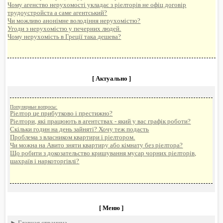
Чому агенство нерухомості укладає з ріелторів не офіц договір
трудоустройста а саме агентський?
Чи можливо анонімне володіння нерухомістю?
Угоди з нерухомістю у печерних людей.
Чому нерухомість в Греції така дешева?
[ Актуально ]
Популярные вопросы:
Ріелтор це прибутково і престижно?
Ріелтори, які працюють в агентствах - який у вас графік роботи?
Скільки годин на день зайняті? Хочу теж подасть
Проблема з власником квартири і ріелтором.
Чи можна на Авито зняти квартиру або кімнату без ріелтора?
Що робити з докозательство кришування мусар чорних ріелторів,
шахраїв і наркоторгівлі?
[ Меню ]
►
Главная страница