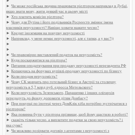
►
►
Чи може російська людина працювати ріелтором наприклад в Дубаї,
якщо знати мову, жити деякий час в цьому місті
►
Хто платить комісію ріелтора?
►
Чому для Путіна і його подільників Росреестр змінює імена
власників нерухомості? Навіщо ховати нажите чесно?
►
Кредит іноземцям на покупку нерухомості
►
Наприклад, у мене немає нерухомості, але є тапки, а у вас?))
►
►
►
Чи правомірно виставлений податок на нерухомість?
►
Куди поскаржитися на ріелтора?
►
Питання оподаткування при продажу нерухомості нерезидента РФ
►
Копаючись на форумах купівлі-продажу нерухомості по бізнесу
►
Коли продам нерухомість?
►
Чому СК мовчить про готельний бізнес в Австрії та столичну
нерухомість в 5,7 млрд руб. едросса Метельского?
►
Коли нерухомість Зеленського, Парашенко і інших олігархів
передадуть до фонду допомоги дітям Донбасу?
►
При покупці по іпотеці через ДомКлік хіба потрібно зустрічатися з
ріелтором?
►
Яка повинна бути у ріелтора прізвище, щоб йому щастило в роботі?
►
скажіть тільки чесно. а виплатите податки за свою нерухомість? і
яка сума?
►
Чи можливо розірвати договір з агентами з нерухомості з