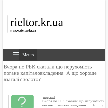
rieltor.kr.ua
» www.rieltor.kr.ua
Вчора по РБК сказали що нерухомість
погане капіталовкладення. А що хороше
взагалі? золото?
sergey korol
Вчора по РБК сказали що нерухомість
погане капіталовкладення. А що