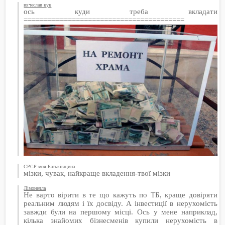
вячеслав кук
ось куди треба вкладати
========================================
СРСР-моя Батьківщина
мізки, чувак, найкраще вкладення-твої мізки
Лімонелла
Не варто вірити в те що кажуть по ТБ, краще довіряти
реальним людям і їх досвіду. А інвестиції в нерухомість
завжди були на першому місці. Ось у мене наприклад,
кілька знайомих бізнесменів купили нерухомість в