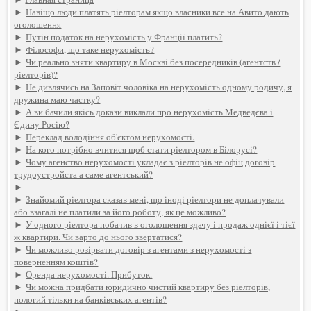
►
Навіщо люди платять ріелторам якщо власники все на Авито дають
оголошення
►
Путін податок на нерухомість у Франції платить?
►
Філософи, що таке нерухомість?
►
Чи реально зняти квартиру в Москві без посередників (агентств /
ріелторів)?
►
Не дивлячись на Заповіт чоловіка на нерухомість одному родичу, я
дружина маю частку?
►
А ви бачили якісь докази виклали про нерухомість Медведєва і
Єдину Росію?
►
Переклад володіння об'єктом нерухомості.
►
На кого потрібно вчитися щоб стати ріелтором в Білорусі?
►
Чому агенство нерухомості укладає з ріелторів не офіц договір
трудоустройста а саме агентський?
►
►
Знайомий ріелтора сказав мені, що іноді ріелтори не доплачували
або взагалі не платили за його роботу, як це можливо?
►
У одного ріелтора побачив в оголошення здачу і продаж однієї і тієї
ж квартири. Чи варто до нього звертатися?
►
Чи можливо розірвати договір з агентами з нерухомості з
поверненням коштів?
►
Оренда нерухомості. Прибуток.
►
Чи можна придбати юридично чистий квартиру без ріелторів,
пологий тільки на банківських агентів?