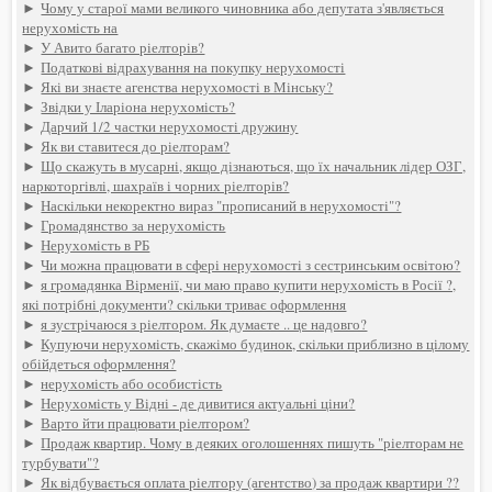
►
Чому у старої мами великого чиновника або депутата з'являється
нерухомість на
►
У Авито багато ріелторів?
►
Податкові відрахування на покупку нерухомості
►
Які ви знаєте агенства нерухомості в Мінську?
►
Звідки у Іларіона нерухомість?
►
Дарчий 1/2 частки нерухомості дружину
►
Як ви ставитеся до ріелторам?
►
Що скажуть в мусарні, якщо дізнаються, що їх начальник лідер ОЗГ,
наркоторгівлі, шахраїв і чорних ріелторів?
►
Наскільки некоректно вираз "прописаний в нерухомості"?
►
Громадянство за нерухомість
►
Нерухомість в РБ
►
Чи можна працювати в сфері нерухомості з сестринським освітою?
►
я громадянка Вірменії, чи маю право купити нерухомість в Росії ?,
які потрібні документи? скільки триває оформлення
►
я зустрічаюся з ріелтором. Як думаєте .. це надовго?
►
Купуючи нерухомість, скажімо будинок, скільки приблизно в цілому
обійдеться оформлення?
►
нерухомість або особистість
►
Нерухомість у Відні - де дивитися актуальні ціни?
►
Варто йти працювати ріелтором?
►
Продаж квартир. Чому в деяких оголошеннях пишуть "ріелторам не
турбувати"?
►
Як відбувається оплата ріелтору (агентство) за продаж квартири ??