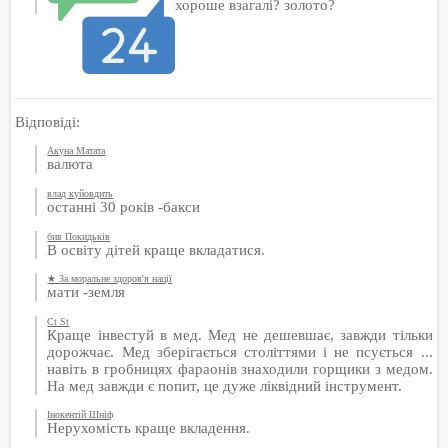
хороше взагалі? золото?
Відповіді:
Акуна Матата
валюта
влад куйовдить
останні 30 років -бакси
бив Покидьків
В освіту дітей краще вкладатися.
★ За моральне здоров'я нації
мати -земля
Ct St
Краще інвестуй в мед. Мед не дешевшає, завжди тільки
дорожчає. Мед зберігається століттями і не псується ...
навіть в гробницях фараонів знаходили горщики з медом.
На мед завжди є попит, це дуже ліквідний інструмент.
Інокентій Шніф
Нерухомість краще вкладення.