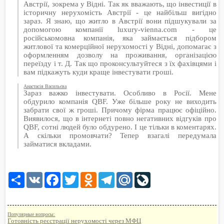
Австрії, зокрема у Відні. Так як вважають, що інвестиції в
історичну нерухомість Австрії - це найбільш вигідно
зараз. Я знаю, що житло в Австрії вони підшукували за
допомогою компанії luxury-vienna.com - це
російськомовна компанія, яка займається підбором
житлової та комерційної нерухомості у Відні, допомагає з
оформленням дозволу на проживання, організацією
переїзду і т. Д. Так що проконсультуйтеся з їх фахівцями і
вам підкажуть куди краще інвестувати гроші.
Анастасія Васильєва
Зараз важко інвестувати. Особливо в Росії. Мене
обдурило компанія QBF. Уже більше року не виходить
забрати свої ж гроші. Причому фірма працює офіційно.
Виявилося, що в інтернеті повно негативних відгуків про
QBF, сотні людей було обдурено. І це тільки в коментарях.
А скільки промовчати? Тепер взагалі передумала
займатися вкладами.
Share
VK
Facebook
Twitter
Odnoklassniki
Telegram
Mail.Ru
LiveJournal
Популярные вопросы:
Готовність реєстрації нерухомості через МФЦ