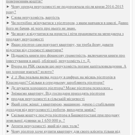
поверненням коштів?
►
Чому оренда нерухомості не подорожчала після кризи 2014-2015
року?
►
Слова нерухомість, вартість
►
Чи потрібно зв'язуватися з ріелтором, з яким навчався в школі. Давно
його не бачив, ні чого про нього не знаю.
►
Чи можу я відучитися на юриста і піти працювати на менеджера з
продажу нерухомості
►
Якщо ріелтор сам покурает квартиру, чи треба йому давати
відсотки від стоемості квартири?
►
Підкажіть книги про фінансову грамотність, включаючи книги про
інвестування в акції, облігації, нерухомість і т. Д.
►
Вчора по РБК сказали що нерухомість погане капіталовкладення. А
що хороше взагалі? золото?
►
♪ ♫ Яка реальна вилка доходу в цифрах на місяць ріелторів в
Краснодарі? Скільки в середньому заробляють ріелтори?
►
Де шукати хорошого ріелтора? Може ріелтора психолога ..
►
Знімаємо квартиру. Від господаря приходять ріелтори
►
продаж нерухомості в сільській місцевості
►
Який сенс жінці: з квартирою, машиною, дачею і стабільним
доходом від нерухомості і роботи, виходити заміж?
►
Скільки коштує послуга ріелтора в Башкортостані при продажу
земельної ділянки за 1 650 000 р. ?
►
Агенти нерухомості, який від них толк?
►
Чому ріелтор хоче купити квартиру для свого клієнта тільки від