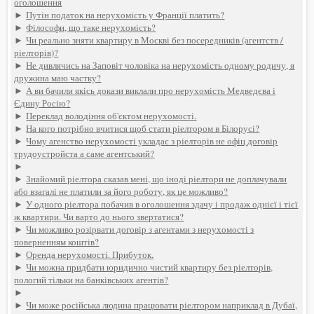
оголошення
►
Путін податок на нерухомість у Франції платить?
►
Філософи, що таке нерухомість?
►
Чи реально зняти квартиру в Москві без посередників (агентств /
ріелторів)?
►
Не дивлячись на Заповіт чоловіка на нерухомість одному родичу, я
дружина маю частку?
►
А ви бачили якісь докази виклали про нерухомість Медведєва і
Єдину Росію?
►
Переклад володіння об'єктом нерухомості.
►
На кого потрібно вчитися щоб стати ріелтором в Білорусі?
►
Чому агенство нерухомості укладає з ріелторів не офіц договір
трудоустройста а саме агентський?
►
►
Знайомий ріелтора сказав мені, що іноді ріелтори не доплачували
або взагалі не платили за його роботу, як це можливо?
►
У одного ріелтора побачив в оголошення здачу і продаж однієї і тієї
ж квартири. Чи варто до нього звертатися?
►
Чи можливо розірвати договір з агентами з нерухомості з
поверненням коштів?
►
Оренда нерухомості. Прибуток.
►
Чи можна придбати юридично чистий квартиру без ріелторів,
пологий тільки на банківських агентів?
►
►
Чи може російська людина працювати ріелтором наприклад в Дубаї,