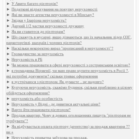
►
У Авито багато ріелторів?
►
Податкові відрахування на покупку нерухомості
►
Які ви знаєте агенства нерухомості в Мінську?
►
Звідки у Іларіона нерухомість?
►
Дарчий 1/2 частки нерухомості дружину
►
Як ви ставитеся до ріелторам?
►
Що скажуть в мусарні, якщо дізнаються, що їх начальник лідер ОЗГ,
наркоторгівлі, шахраїв і чорних ріелторів?
►
Наскільки некоректно вираз "прописаний в нерухомості"?
►
Громадянство за нерухомість
►
Нерухомість в РБ
►
Чи можна працювати в сфері нерухомості з сестринським освітою?
►
я громадянка Вірменії, чи маю право купити нерухомість в Росії ?,
які потрібні документи? скільки триває оформлення
►
я зустрічаюся з ріелтором. Як думаєте .. це надовго?
►
Купуючи нерухомість, скажімо будинок, скільки приблизно в цілому
обійдеться оформлення?
►
нерухомість або особистість
►
Нерухомість у Відні - де дивитися актуальні ціни?
►
Варто йти працювати ріелтором?
►
Продаж квартир. Чому в деяких оголошеннях пишуть "ріелторам не
турбувати"?
►
Як відбувається оплата ріелтору (агентство) за продаж квартири ??
вн +
►
Нерухомість приватна забудова на продаж.