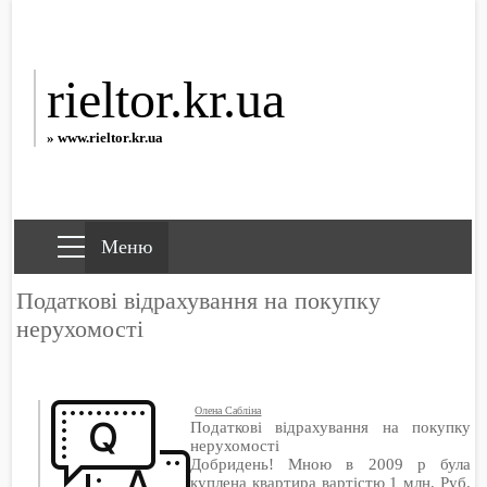
rieltor.kr.ua
» www.rieltor.kr.ua
Податкові відрахування на покупку
нерухомості
Олена Сабліна
Податкові відрахування на покупку
нерухомості
Добридень! Мною в 2009 р була
куплена квартира вартістю 1 млн. Руб.