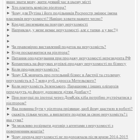
якщо знати мову, жити деякий час в цьому місті
►
Хто платить комісію ріелтора?
►
Чому для Путіна і його подільників Росреестр змінює імена
власників нерухомості? Навіщо ховати нажите чесно?
►
Кредит іноземцям на покупку нерухомості
►
Наприклад, у мене немає нерухомості, але є тапки, а у вас?))
►
►
►
Чи правомірно виставлений податок на нерухомість?
►
Куди поскаржитися на ріелтора?
►
Питання оподаткування при продажу нерухомості нерезидента РФ
►
Копаючись на форумах купівлі-продажу нерухомості по бізнесу
►
Коли продам нерухомість?
►
Чому СК мовчить про готельний бізнес в Австрії та столичну
нерухомість в 5,7 млрд руб. едросса Метельского?
►
Коли нерухомість Зеленського, Парашенко і інших олігархів
передадуть до фонду допомоги дітям Донбасу?
►
При покупці по іпотеці через ДомКлік хіба потрібно зустрічатися з
ріелтором?
►
Яка повинна бути у ріелтора прізвище, щоб йому щастило в роботі?
►
скажіть тільки чесно. а виплатите податки за свою нерухомість? і
яка сума?
►
Чи можливо розірвати договір з агентами з нерухомості з
поверненням коштів?
►
Чому оренда нерухомості не подорожчала після кризи 2014-2015