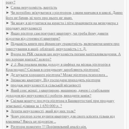
року?
►
Слова нерухомість, вартість
►
Чи потрібно зв'язуватися з ріелтором, з яким навчався в школі. Давно
його не бачив, ні чого про нього не знаю.
►
Чи можу я відучитися на юриста і піти працювати на менеджера з
продажу нерухомості
►
Якщо ріелтор сам покурает квартиру, чи треба йому давати
відсотки від стоемості квартири?
►
Підкажіть книги про фінансову грамотність, включаючи книги про
інвестування в акції, облігації, нерухомість і т. Д.
►
Вчора по РБК сказали що нерухомість погане капіталовкладення. А
що хороше взагалі? золото?
►
♪ ♫ Яка реальна вилка доходу в цифрах на місяць ріелторів в
Краснодарі? Скільки в середньому заробляють ріелтори?
►
Де шукати хорошого ріелтора? Може ріелтора психолога ..
►
Знімаємо квартиру. Від господаря приходять ріелтори
►
продаж нерухомості в сільській місцевості
►
Який сенс жінці: з квартирою, машиною, дачею і стабільним
доходом від нерухомості і роботи, виходити заміж?
►
Скільки коштує послуга ріелтора в Башкортостані при продажу
земельної ділянки за 1 650 000 р. ?
►
Агенти нерухомості, який від них толк?
►
Чому ріелтор хоче купити квартиру для свого клієнта тільки від
власника? Якось це підозріло ..
►
Ріелтори помогите !!! Порівняльний аналіз цін.