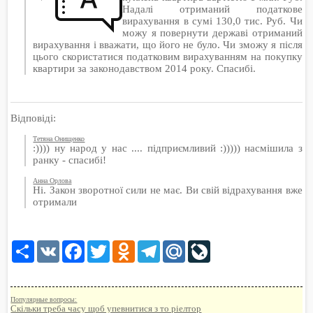
Надалі отриманий податкове
вирахування в сумі 130,0 тис. Руб. Чи
можу я повернути державі отриманий
вирахування і вважати, що його не було. Чи зможу я після
цього скористатися податковим вирахуванням на покупку
квартири за законодавством 2014 року. Спасибі.
Відповіді:
Тетяна Онищенко
:)))) ну народ у нас .... підприємливий :))))) насмішила з
ранку - спасибі!
Анна Орлова
Ні. Закон зворотної сили не має. Ви свій відрахування вже
отримали
Share
VK
Facebook
Twitter
Odnoklassniki
Telegram
Mail.Ru
LiveJournal
Популярные вопросы:
Скільки треба часу щоб упевнитися з то ріелтор