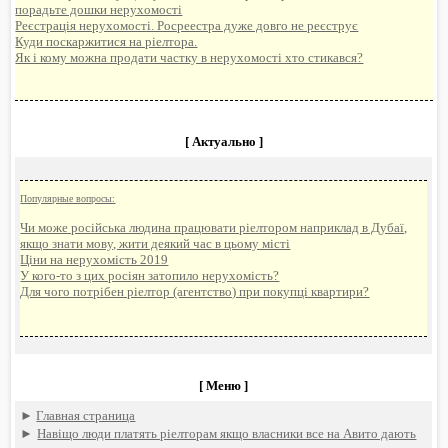
порадьте дошки нерухомості
Реєстрація нерухомості. Росреестра дуже довго не реєструє
Куди поскаржитися на ріелтора.
Як і кому можна продати частку в нерухомості хто стикався?
[ Актуально ]
Популярные вопросы:
Чи може російська людина працювати ріелтором наприклад в Дубаї,
якщо знати мову, жити деякий час в цьому місті
Ціни на нерухомість 2019
У кого-то з цих росіян затопило нерухомість?
Для чого потрібен ріелтор (агентство) при покупці квартири?
[ Меню ]
►
Главная страница
►
Навіщо люди платять ріелторам якщо власники все на Авито дають