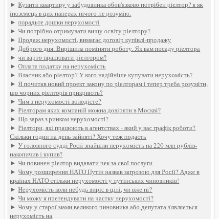
►
Купити квартиру у забудовника обов'язково потрібен ріелтор? я як
іноземець в цих паперах нічого не розумію.
►
порадьте дошки нерухомості
►
Чи потрібно отримувати вищу освіту ріелтору?
►
Продаж нерухомості, вимагає договір купівлі-продажу
►
Доброго дня. Вирішила поміняти роботу. Як вам посаду ріелтора
►
чи варто працювати ріелтором?
►
Оплата податку на нерухомість
►
Власник або ріелтор? У кого надійніше купувати нерухомість?
►
Я почитав новий проект закону по ріелторам і тепер треба розуміти,
що чорних ріелторів прикриють?
►
Чим з нерухомості володієте?
►
Ріелторам яких компаній можна довіряти в Москві?
►
Що зараз з ринком нерухомості?
►
Ріелтори, які працюють в агентствах - який у вас графік роботи?
Скільки годин на день зайняті? Хочу теж подасть
►
У головного судді Росії знайшли нерухомість на 220 млн рублів-
накопичив і купив?
►
Чи повинен ріелтор видавати чек за свої послуги
►
Чому розширення НАТО Путін назвав загрозою для Росії? Адже в
країнах НАТО стільки нерухомості у путінських чиновників!
►
Нерухомість коли небудь виріс в ціні, чи вже ні?
►
Чи можу я претендувати на частку нерухомості?
►
Чому у старої мами великого чиновника або депутата з'являється
нерухомість на