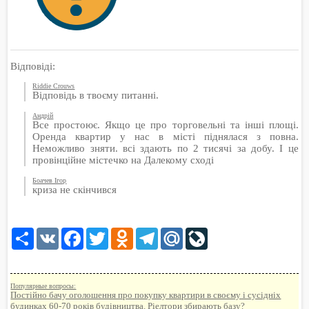
Відповіді:
Riddie Crouws
Відповідь в твоєму питанні.
Андрій
Все простоює. Якщо це про торговельні та інші площі.
Оренда квартир у нас в місті піднялася з повна.
Неможливо зняти. всі здають по 2 тисячі за добу. І це
провінційне містечко на Далекому сході
Боачев Ігор
криза не скінчився
Share
VK
Facebook
Twitter
Odnoklassniki
Telegram
Mail.Ru
LiveJournal
Популярные вопросы:
Постійно бачу оголошення про покупку квартири в своєму і сусідніх
будинках 60-70 років будівництва. Ріелтори збирають базу?