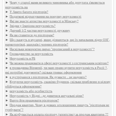
►
Чому у старої мами великого чиновника або депутата з'являється
нерухомість на
►
У Авито багато ріелторів?
►
Податкові відрахування на покупку нерухомості
►
Які ви знаєте агенства нерухомості в Мінську?
►
Звідки у Іларіона нерухомість?
►
Дарчий 1/2 частки нерухомості дружину
►
Як ви ставитеся до ріелторам?
►
Що скажуть в мусарні, якщо дізнаються, що їх начальник лідер ОЗГ,
наркоторгівлі, шахраїв і чорних ріелторів?
►
Наскільки некоректно вираз "прописаний в нерухомості"?
►
Громадянство за нерухомість
►
Нерухомість в РБ
►
Чи можна працювати в сфері нерухомості з сестринським освітою?
►
я громадянка Вірменії, чи маю право купити нерухомість в Росії ?,
які потрібні документи? скільки триває оформлення
►
я зустрічаюся з ріелтором. Як думаєте .. це надовго?
►
Купуючи нерухомість, скажімо будинок, скільки приблизно в цілому
обійдеться оформлення?
►
нерухомість або особистість
►
Нерухомість у Відні - де дивитися актуальні ціни?
►
Варто йти працювати ріелтором?
►
Продаж квартир. Чому в деяких оголошеннях пишуть "ріелторам не
турбувати"?
►
Як відбувається оплата ріелтору (агентство) за продаж квартири ??