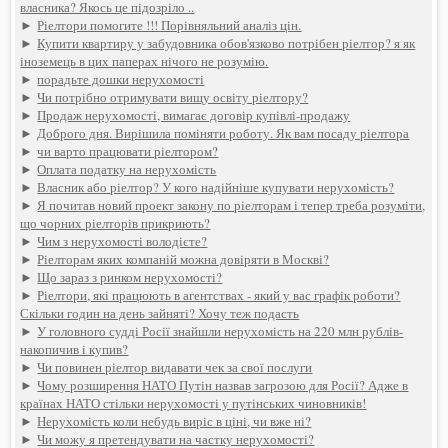
власника? Якось це підозріло ..
►
Ріелтори помогите !!! Порівняльний аналіз цін.
►
Купити квартиру у забудовника обов'язково потрібен ріелтор? я як
іноземець в цих паперах нічого не розумію.
►
порадьте дошки нерухомості
►
Чи потрібно отримувати вищу освіту ріелтору?
►
Продаж нерухомості, вимагає договір купівлі-продажу
►
Доброго дня. Вирішила поміняти роботу. Як вам посаду ріелтора
►
чи варто працювати ріелтором?
►
Оплата податку на нерухомість
►
Власник або ріелтор? У кого надійніше купувати нерухомість?
►
Я почитав новий проект закону по ріелторам і тепер треба розуміти,
що чорних ріелторів прикриють?
►
Чим з нерухомості володієте?
►
Ріелторам яких компаній можна довіряти в Москві?
►
Що зараз з ринком нерухомості?
►
Ріелтори, які працюють в агентствах - який у вас графік роботи?
Скільки годин на день зайняті? Хочу теж подасть
►
У головного судді Росії знайшли нерухомість на 220 млн рублів-
накопичив і купив?
►
Чи повинен ріелтор видавати чек за свої послуги
►
Чому розширення НАТО Путін назвав загрозою для Росії? Адже в
країнах НАТО стільки нерухомості у путінських чиновників!
►
Нерухомість коли небудь виріс в ціні, чи вже ні?
►
Чи можу я претендувати на частку нерухомості?