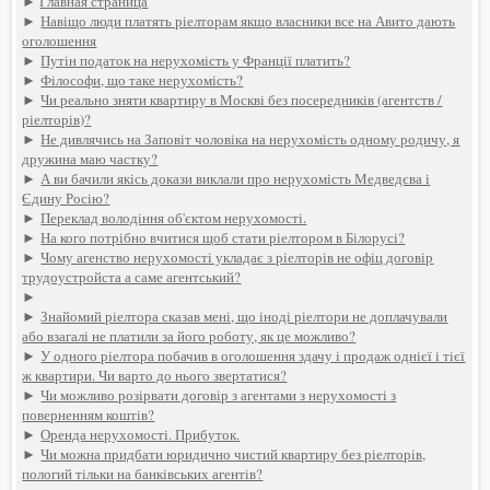
►
Главная страница
►
Навіщо люди платять ріелторам якщо власники все на Авито дають
оголошення
►
Путін податок на нерухомість у Франції платить?
►
Філософи, що таке нерухомість?
►
Чи реально зняти квартиру в Москві без посередників (агентств /
ріелторів)?
►
Не дивлячись на Заповіт чоловіка на нерухомість одному родичу, я
дружина маю частку?
►
А ви бачили якісь докази виклали про нерухомість Медведєва і
Єдину Росію?
►
Переклад володіння об'єктом нерухомості.
►
На кого потрібно вчитися щоб стати ріелтором в Білорусі?
►
Чому агенство нерухомості укладає з ріелторів не офіц договір
трудоустройста а саме агентський?
►
►
Знайомий ріелтора сказав мені, що іноді ріелтори не доплачували
або взагалі не платили за його роботу, як це можливо?
►
У одного ріелтора побачив в оголошення здачу і продаж однієї і тієї
ж квартири. Чи варто до нього звертатися?
►
Чи можливо розірвати договір з агентами з нерухомості з
поверненням коштів?
►
Оренда нерухомості. Прибуток.
►
Чи можна придбати юридично чистий квартиру без ріелторів,
пологий тільки на банківських агентів?