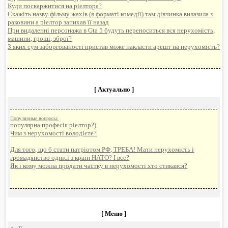
Куди поскаржитися на ріелтора?
Скажіть назву фільму жахів (в форматі комедії) там дівчинка вилазила з
раковини а ріелтор запихав її назад
При видаленні персонажа в Gta 5 будуть переноситься вся нерухомість,
машини, гроші, зброї?
З яких сум заборгованості пристав може накласти арешт на нерухомість?
[ Актуально ]
Популярные вопросы:
популярна професія ріелтор?)
Чим з нерухомості володієте?
Для того, що б стати патріотом РФ, ТРЕБА! Мати нерухомість і
громадянство однієї з країн НАТО? І все?
Як і кому можна продати частку в нерухомості хто стикався?
[ Меню ]