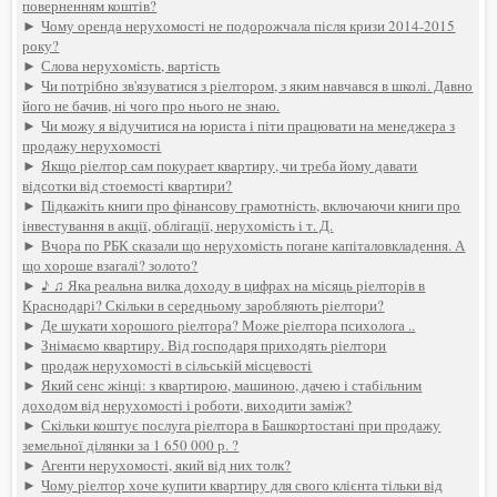
поверненням коштів?
►
Чому оренда нерухомості не подорожчала після кризи 2014-2015
року?
►
Слова нерухомість, вартість
►
Чи потрібно зв'язуватися з ріелтором, з яким навчався в школі. Давно
його не бачив, ні чого про нього не знаю.
►
Чи можу я відучитися на юриста і піти працювати на менеджера з
продажу нерухомості
►
Якщо ріелтор сам покурает квартиру, чи треба йому давати
відсотки від стоемості квартири?
►
Підкажіть книги про фінансову грамотність, включаючи книги про
інвестування в акції, облігації, нерухомість і т. Д.
►
Вчора по РБК сказали що нерухомість погане капіталовкладення. А
що хороше взагалі? золото?
►
♪ ♫ Яка реальна вилка доходу в цифрах на місяць ріелторів в
Краснодарі? Скільки в середньому заробляють ріелтори?
►
Де шукати хорошого ріелтора? Може ріелтора психолога ..
►
Знімаємо квартиру. Від господаря приходять ріелтори
►
продаж нерухомості в сільській місцевості
►
Який сенс жінці: з квартирою, машиною, дачею і стабільним
доходом від нерухомості і роботи, виходити заміж?
►
Скільки коштує послуга ріелтора в Башкортостані при продажу
земельної ділянки за 1 650 000 р. ?
►
Агенти нерухомості, який від них толк?
►
Чому ріелтор хоче купити квартиру для свого клієнта тільки від