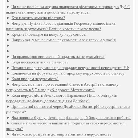
►
►
Чи може російська людина працювати ріелтором наприклад в Дубаї,
якщо знати мову, жити деякий час в цьому місті
►
Хто платить комісію ріелтора?
►
Чому для Путіна і його подільників Росреестр змінює імена
власників нерухомості? Навіщо ховати нажите чесно?
►
Кредит іноземцям на покупку нерухомості
►
Наприклад, у мене немає нерухомості, але є тапки, а у вас?))
►
►
►
Чи правомірно виставлений податок на нерухомість?
►
Куди поскаржитися на ріелтора?
►
Питання оподаткування при продажу нерухомості нерезидента РФ
►
Копаючись на форумах купівлі-продажу нерухомості по бізнесу
►
Коли продам нерухомість?
►
Чому СК мовчить про готельний бізнес в Австрії та столичну
нерухомість в 5,7 млрд руб. едросса Метельского?
►
Коли нерухомість Зеленського, Парашенко і інших олігархів
передадуть до фонду допомоги дітям Донбасу?
►
При покупці по іпотеці через ДомКлік хіба потрібно зустрічатися з
ріелтором?
►
Яка повинна бути у ріелтора прізвище, щоб йому щастило в роботі?
►
скажіть тільки чесно. а виплатите податки за свою нерухомість? і
яка сума?
►
Чи можливо розірвати договір з агентами з нерухомості з