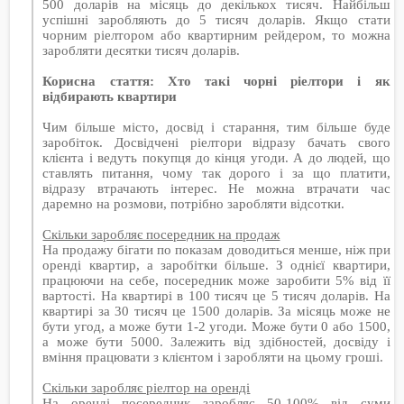
500 доларів на місяць до декількох тисяч. Найбільш
успішні заробляють до 5 тисяч доларів. Якщо стати
чорним ріелтором або квартирним рейдером, то можна
заробляти десятки тисяч доларів.
Корисна стаття: Хто такі чорні ріелтори і як
відбирають квартири
Чим більше місто, досвід і старання, тим більше буде
заробіток. Досвідчені ріелтори відразу бачать свого
клієнта і ведуть покупця до кінця угоди. А до людей, що
ставлять питання, чому так дорого і за що платити,
відразу втрачають інтерес. Не можна втрачати час
даремно на розмови, потрібно заробляти відсотки.
Скільки заробляє посередник на продаж
На продажу бігати по показам доводиться менше, ніж при
оренді квартир, а заробітки більше. З однієї квартири,
працюючи на себе, посередник може заробити 5% від її
вартості. На квартирі в 100 тисяч це 5 тисяч доларів. На
квартирі за 30 тисяч це 1500 доларів. За місяць може не
бути угод, а може бути 1-2 угоди. Може бути 0 або 1500,
а може бути 5000. Залежить від здібностей, досвіду і
вміння працювати з клієнтом і заробляти на цьому гроші.
Скільки заробляє ріелтор на оренді
На оренді посередник заробляє 50-100% від суми