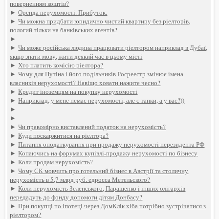
поверненням коштів?
►
Оренда нерухомості. Прибуток.
►
Чи можна придбати юридично чистий квартиру без ріелторів,
пологий тільки на банківських агентів?
►
►
Чи може російська людина працювати ріелтором наприклад в Дубаї,
якщо знати мову, жити деякий час в цьому місті
►
Хто платить комісію ріелтора?
►
Чому для Путіна і його подільників Росреестр змінює імена
власників нерухомості? Навіщо ховати нажите чесно?
►
Кредит іноземцям на покупку нерухомості
►
Наприклад, у мене немає нерухомості, але є тапки, а у вас?))
►
►
►
Чи правомірно виставлений податок на нерухомість?
►
Куди поскаржитися на ріелтора?
►
Питання оподаткування при продажу нерухомості нерезидента РФ
►
Копаючись на форумах купівлі-продажу нерухомості по бізнесу
►
Коли продам нерухомість?
►
Чому СК мовчить про готельний бізнес в Австрії та столичну
нерухомість в 5,7 млрд руб. едросса Метельского?
►
Коли нерухомість Зеленського, Парашенко і інших олігархів
передадуть до фонду допомоги дітям Донбасу?
►
При покупці по іпотеці через ДомКлік хіба потрібно зустрічатися з
ріелтором?