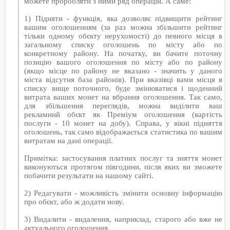
можете проробляти з ними ряд операцій. А саме:
1) Підняти - функція, яка дозволяє підвищити рейтинг
вашим оголошенням (за раз можна збільшити рейтинг
тільки одному обєкту нерухомості) до певного місця в
загальному списку оголошень по місту або по
конкретному району. На початку, ви бачите поточну
позицію вашого оголошення по місту або по району
(якщо місце по району не вказано - значить у даного
міста відсутня база районів). При вказівці вами місця в
списку вище поточного, буде змінюватися і щоденний
витрата ваших монет на вбрання оголошення. Так само,
для збільшення переглядів, можна виділити ваш
рекламний обєкт як Преміум оголошення (вартість
послуги - 10 монет на добу). Справа, у вікні підняття
оголошень, так само відображається статистика по вашим
витратам на дані операції.
Примітка: застосування платних послуг та зняття монет
виконуються протягом півгодини, після яких ви зможете
побачити результати на нашому сайті.
2) Редагувати - можливість змінити основну інформацію
про обєкт, або ж додати нову.
3) Видалити - видалення, наприклад, старого або вже не
актуального оголошення.