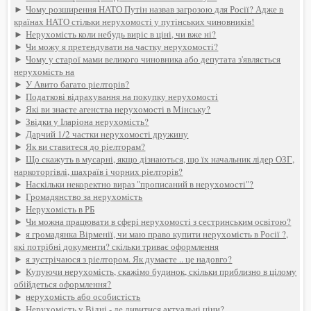
►
Чому розширення НАТО Путін назвав загрозою для Росії? Адже в
країнах НАТО стільки нерухомості у путінських чиновників!
►
Нерухомість коли небудь виріс в ціні, чи вже ні?
►
Чи можу я претендувати на частку нерухомості?
►
Чому у старої мами великого чиновника або депутата з'являється
нерухомість на
►
У Авито багато ріелторів?
►
Податкові відрахування на покупку нерухомості
►
Які ви знаєте агенства нерухомості в Мінську?
►
Звідки у Іларіона нерухомість?
►
Дарчий 1/2 частки нерухомості дружину
►
Як ви ставитеся до ріелторам?
►
Що скажуть в мусарні, якщо дізнаються, що їх начальник лідер ОЗГ,
наркоторгівлі, шахраїв і чорних ріелторів?
►
Наскільки некоректно вираз "прописаний в нерухомості"?
►
Громадянство за нерухомість
►
Нерухомість в РБ
►
Чи можна працювати в сфері нерухомості з сестринським освітою?
►
я громадянка Вірменії, чи маю право купити нерухомість в Росії ?,
які потрібні документи? скільки триває оформлення
►
я зустрічаюся з ріелтором. Як думаєте .. це надовго?
►
Купуючи нерухомість, скажімо будинок, скільки приблизно в цілому
обійдеться оформлення?
►
нерухомість або особистість
►
Нерухомість у Відні - де дивитися актуальні ціни?