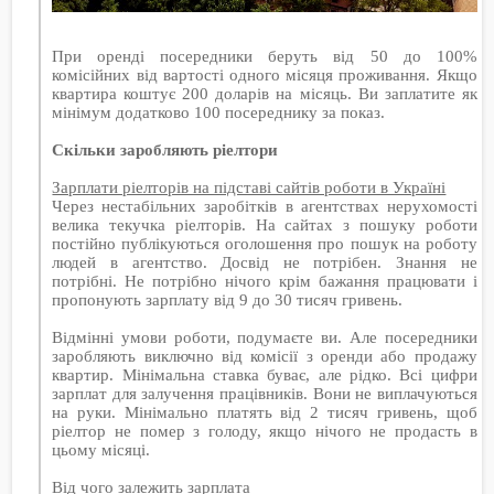
При оренді посередники беруть від 50 до 100%
комісійних від вартості одного місяця проживання. Якщо
квартира коштує 200 доларів на місяць. Ви заплатите як
мінімум додатково 100 посереднику за показ.
Скільки заробляють ріелтори
Зарплати ріелторів на підставі сайтів роботи в Україні
Через нестабільних заробітків в агентствах нерухомості
велика текучка ріелторів. На сайтах з пошуку роботи
постійно публікуються оголошення про пошук на роботу
людей в агентство. Досвід не потрібен. Знання не
потрібні. Не потрібно нічого крім бажання працювати і
пропонують зарплату від 9 до 30 тисяч гривень.
Відмінні умови роботи, подумаєте ви. Але посередники
заробляють виключно від комісії з оренди або продажу
квартир. Мінімальна ставка буває, але рідко. Всі цифри
зарплат для залучення працівників. Вони не виплачуються
на руки. Мінімально платять від 2 тисяч гривень, щоб
ріелтор не помер з голоду, якщо нічого не продасть в
цьому місяці.
Від чого залежить зарплата