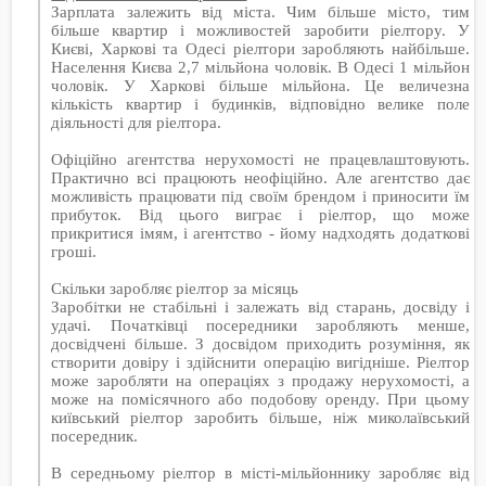
Зарплата залежить від міста. Чим більше місто, тим
більше квартир і можливостей заробити ріелтору. У
Києві, Харкові та Одесі ріелтори заробляють найбільше.
Населення Києва 2,7 мільйона чоловік. В Одесі 1 мільйон
чоловік. У Харкові більше мільйона. Це величезна
кількість квартир і будинків, відповідно велике поле
діяльності для ріелтора.
Офіційно агентства нерухомості не працевлаштовують.
Практично всі працюють неофіційно. Але агентство дає
можливість працювати під своїм брендом і приносити їм
прибуток. Від цього виграє і ріелтор, що може
прикритися імям, і агентство - йому надходять додаткові
гроші.
Скільки заробляє ріелтор за місяць
Заробітки не стабільні і залежать від старань, досвіду і
удачі. Початківці посередники заробляють менше,
досвідчені більше. З досвідом приходить розуміння, як
створити довіру і здійснити операцію вигідніше. Ріелтор
може заробляти на операціях з продажу нерухомості, а
може на помісячного або подобову оренду. При цьому
київський ріелтор заробить більше, ніж миколаївський
посередник.
В середньому ріелтор в місті-мільйоннику заробляє від