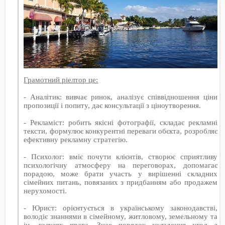
Грамотний ріелтор це:
- Аналітик: вивчає ринок, аналізує співвідношення ціни
пропозиції і попиту, дає консультації з ціноутворення.
- Рекламіст: робить якісні фотографії, складає рекламні
тексти, формулює конкурентні переваги обєкта, розробляє
ефективну рекламну стратегію.
- Психолог: вміє почути клієнтів, створює сприятливу
психологічну атмосферу на переговорах, допомагає
порадою, може брати участь у вирішенні складних
сімейних питань, повязаних з придбанням або продажем
нерухомості.
- Юрист: орієнтується в українському законодавстві,
володіє знаннями в сімейному, житловому, земельному та
ін. галузях права. Знає порядок укладення угод з