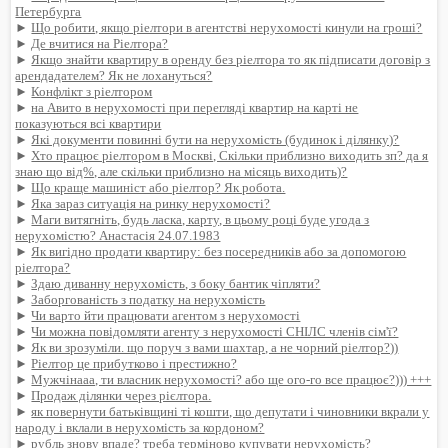
Петербурга
►
Що робити, якщо ріелтори в агентстві нерухомості кинули на гроші?
►
Де вчитися на Ріелтора?
►
Якщо знайти квартиру в оренду без ріелтора то як підписати договір з
арендадателем? Як не лохануться?
►
Конфлікт з ріелтором
►
на Авито в нерухомості при перегляді квартир на карті не
показуються всі квартири
►
Які документи повинні бути на нерухомість (будинок і ділянку)?
►
Хто працює ріелтором в Москві, Скільки приблизно виходить зп? да я
знаю що від%, але скільки приблизно на місяць виходить)?
►
Що краще машиніст або ріелтор? Як робота.
►
Яка зараз ситуація на ринку нерухомості?
►
Маги витягніть, будь ласка, карту, в цьому році буде угода з
нерухомістю? Анастасія 24.07.1983
►
Як вигідно продати квартиру: без посередників або за допомогою
ріелтора?
►
Здаю диванну нерухомість, з боку бантик чіпляти?
►
Заборгованість з податку на нерухомість
►
Чи варто йти працювати агентом з нерухомості
►
Чи можна повідомляти агенту з нерухомості СНІЛС членів сім'ї?
►
Як ви зрозуміли. що поруч з вами шахтар, а не чорний ріелтор?))
►
Ріелтор це прибутково і престижно?
►
Мужчінааа, ти власник нерухомості? або ще ого-го все працює?))) +++
►
Продаж ділянки через рієлтора.
►
як повернути батьківщині ті кошти, що депутати і чиновники вкрали у
народу і вклали в нерухомість за кордоном?
►
рубль знову впаде? треба терміново купувати нерухомість?