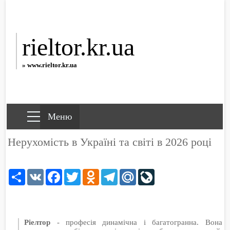
rieltor.kr.ua
» www.rieltor.kr.ua
Нерухомість в Україні та світі в 2026 році
Share
VK
Facebook
Twitter
Odnoklassniki
Telegram
Mail.Ru
LiveJournal
Ріелтор
- професія динамічна і багатогранна. Вона