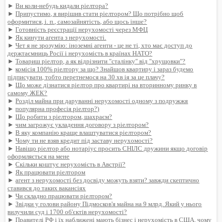
►
Ви коли-небудь кидали ріелтора?
►
Припустимо, я вирішив стати ріелтором? Що потрібно щоб
оформитися, і. п., самозайнятість, або щось інше?
►
Готовність реєстрації нерухомості через МФЦ
►
Як кинути агента з нерухомості.
►
Чет я не зрозумію: іноземні агенти - це не ті, хто має доступ до
держтаємниць Росії і нерухомість в країнах НАТО?
►
Товариш ріелтор, а як відрізнити "сталінку" від "хрущовки"?
►
комісія 100% ріелтору за що? Знайшов квартиру і зараз будемо
підписувати, тобто перетнемося на 30 хв ія за це плачу?
►
Що може дізнатися ріелтор про квартирі на вторинному ринку в
самому ЖЕК?
►
Розділ майна при даруванні нерухомості одному з подружжя
►
популярна професія ріелтор?)
►
Що робити з ріелтором, шахраєм?
►
чим загрожує укладення договору з ріелтором?
►
В яку компанію краще влаштуватися ріелтором?
►
Чому ти не взяв кредит під заставу нерухомості?
►
Навіщо ріелтор або нотаріус просить СНІЛС дружини якщо договір
оформляється на мене
►
Скільки коштує нерухомість в Австрії?
►
Як працювати ріелтором
►
агент з нерухомості без досвіду можуть взяти? завжди скептично
ставився до таких вакансіях
►
Чи складно працювати ріелтором?
►
Звідки у голови району Підмосков'я майна на 9 млрд. Який у нього
вилучили суд і 1700 об'єктів нерухомості?
►
Правителі РФ і їх наближені мають бізнес і нерухомість в США, чому