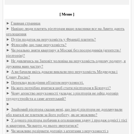
[ Меню ]
►
Главная страница
►
Навіщо люди платять ріелторам якщо власники все на Авито дають
оголошення
►
Путін податок на нерухомість у Франції платить?
►
Філософи, що таке нерухомість?
►
Чи реально зняти квартиру в Москві без посередників (агентств /
ріелторів)?
►
Не дивлячись на Заповіт чоловіка на нерухомість одному родичу, я
дружина маю частку?
►
А ви бачили якісь докази виклали про нерухомість Медведєва і
Єдину Росію?
►
Переклад володіння об'єктом нерухомості.
►
На кого потрібно вчитися щоб стати ріелтором в Білорусі?
►
Чому агенство нерухомості укладає з ріелторів не офіц договір
трудоустройста а саме агентський?
►
►
Знайомий ріелтора сказав мені, що іноді ріелтори не доплачували
або взагалі не платили за його роботу, як це можливо?
►
У одного ріелтора побачив в оголошення здачу і продаж однієї і тієї
ж квартири. Чи варто до нього звертатися?
►
Чи можливо розірвати договір з агентами з нерухомості з