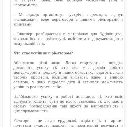
нерухомістю.
- Менеджер: організовує зустрічі, перегляди, зєднує
«ланцюжки», веде переговори з іншими ріелторами і
клієнтами.
- Інженер: розбирається в матеріалах для будівництва,
технологіях та архітектурі, вміє читати документацію з
комунікацій і т.д.
Хто стає успішним ріелтором?
Абсолютно різні люди. Легко стартують і швидко
досягають успіху ті, хто вже має досвід роботи
менеджером з продажу в інших областях, педагоги, люди
творчіх професій, колишні військові, жінки з вищою
освітою, у яких підросли діти й зявилася можливість
успішно реалізувати себе.
Найбільшого успіху в роботі досягають ті, хто вміє
відчувати клієнта, бути до нього уважним, ті, хто має в
своєму розпорядженні такі якості як наполегливість і
цілеспрямованість.
Ріелтори - це люди ерудовані, варіативні, з гарним
почуттям гумору, націлені на позитивний результат і