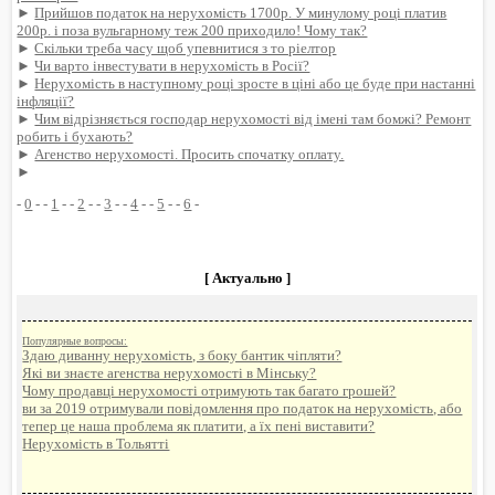
►
Прийшов податок на нерухомість 1700р. У минулому році платив
200р. і поза вульгарному теж 200 приходило! Чому так?
►
Скільки треба часу щоб упевнитися з то ріелтор
►
Чи варто інвестувати в нерухомість в Росії?
►
Нерухомість в наступному році зросте в ціні або це буде при настанні
інфляції?
►
Чим відрізняється господар нерухомості від імені там бомжі? Ремонт
робить і бухають?
►
Агенство нерухомості. Просить спочатку оплату.
►
-
0
- -
1
- -
2
- -
3
- -
4
- -
5
- -
6
-
[ Актуально ]
Популярные вопросы:
Здаю диванну нерухомість, з боку бантик чіпляти?
Які ви знаєте агенства нерухомості в Мінську?
Чому продавці нерухомості отримують так багато грошей?
ви за 2019 отримували повідомлення про податок на нерухомість, або
тепер це наша проблема як платити, а їх пені виставити?
Нерухомість в Тольятті