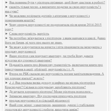
►
Яка повинна бути у ріелтора прізвище, щоб йому щастило в роботі?
►
скажіть тільки чесно. а виплатите податки за свою нерухомість? і
яка сума?
►
Чи можливо розірвати договір з агентами з нерухомості з
поверненням коштів?
►
Чому оренда нерухомості не подорожчала після кризи 2014-2015
року?
►
Слова нерухомість, вартість
►
Чи потрібно зв'язуватися з ріелтором, з яким навчався в школі. Давно
його не бачив, ні чого про нього не знаю.
►
Чи можу я відучитися на юриста і піти працювати на менеджера з
продажу нерухомості
►
Якщо ріелтор сам покурает квартиру, чи треба йому давати
відсотки від стоемості квартири?
►
Підкажіть книги про фінансову грамотність, включаючи книги про
інвестування в акції, облігації, нерухомість і т. Д.
►
Вчора по РБК сказали що нерухомість погане капіталовкладення. А
що хороше взагалі? золото?
►
♪ ♫ Яка реальна вилка доходу в цифрах на місяць ріелторів в
Краснодарі? Скільки в середньому заробляють ріелтори?
►
Де шукати хорошого ріелтора? Може ріелтора психолога ..
►
Знімаємо квартиру. Від господаря приходять ріелтори
►
продаж нерухомості в сільській місцевості
►
Який сенс жінці: з квартирою, машиною, дачею і стабільним
доходом від нерухомості і роботи, виходити заміж?