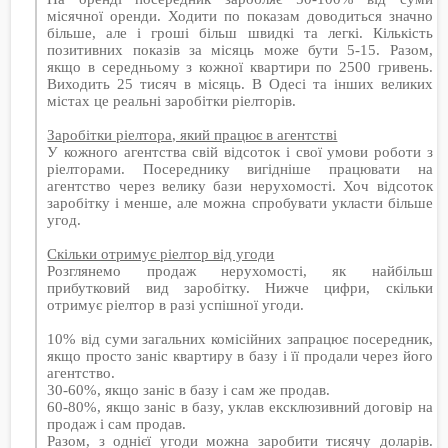
місячної оренди. Ходити по показам доводиться значно
більше, але і гроші більш швидкі та легкі. Кількість
позитивних показів за місяць може бути 5-15. Разом,
якщо в середньому з кожної квартири по 2500 гривень.
Виходить 25 тисяч в місяць. В Одесі та інших великих
містах це реальні заробітки ріелторів.
Заробітки ріелтора, який працює в агентстві
У кожного агентства свій відсоток і свої умови роботи з
ріелторами. Посереднику вигідніше працювати на
агентство через велику бази нерухомості. Хоч відсоток
заробітку і менше, але можна спробувати укласти більше
угод.
Скільки отримує ріелтор від угоди
Розглянемо продаж нерухомості, як найбільш
прибутковий вид заробітку. Нижче цифри, скільки
отримує ріелтор в разі успішної угоди.
10% від суми загальних комісійних запрацює посередник,
якщо просто заніс квартиру в базу і її продали через його
агентство.
30-60%, якщо заніс в базу і сам же продав.
60-80%, якщо заніс в базу, уклав ексклюзивний договір на
продаж і сам продав.
Разом, з однієї угоди можна заробити тисячу доларів.