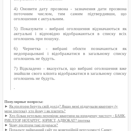
4) Оновити дату прозвона - зазначення дати прозвона
поточним числом, тим самим підтвердивши, що
оголошення є актуальним.
5) Показувати - вибрані оголошення відзначаються як
актуальні і відповідно відображаються в списку всіх
оголошень при пошуку.
6) Чернетка - вибрані обєкти позначаються як
недопрацьовані і відображатися в загальному списку
оголошень не будуть.
7) Відкладено - вказується, що вибрані оголошення вже
знайшли свого клієнта відображатися в загальному списку
оголошень не будуть.
.
Популярные вопросы:
►
Як ріелтори беруть свій дохід? Якщо мені підшукали квартиру (у
мене іпотека), хто йому і як платить?
►
Хто більш ретельно перевіряє квартири на юридичну чистоту - БАНК,
РИЕЛТОР, НОТАРІУС, ЮРИСТ, АДВОКАТ? іпотека
►
Чому ріелтори такі підараси?
►
Порадьте найкращий сайт по комерційній нерухомості Санкт-