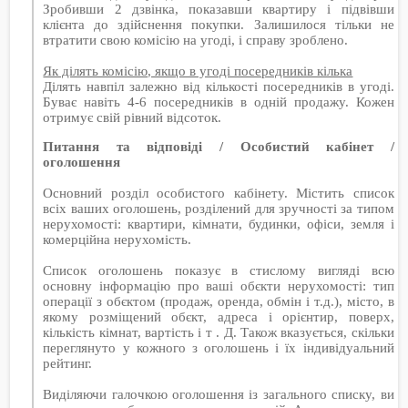
Зробивши 2 дзвінка, показавши квартиру і підвівши
клієнта до здійснення покупки. Залишилося тільки не
втратити свою комісію на угоді, і справу зроблено.
Як ділять комісію, якщо в угоді посередників кілька
Ділять навпіл залежно від кількості посередників в угоді.
Буває навіть 4-6 посередників в одній продажу. Кожен
отримує свій рівний відсоток.
Питання та відповіді / Особистий кабінет /
оголошення
Основний розділ особистого кабінету. Містить список
всіх ваших оголошень, розділений для зручності за типом
нерухомості: квартири, кімнати, будинки, офіси, земля і
комерційна нерухомість.
Список оголошень показує в стислому вигляді всю
основну інформацію про ваші обєкти нерухомості: тип
операції з обєктом (продаж, оренда, обмін і т.д.), місто, в
якому розміщений обєкт, адреса і орієнтир, поверх,
кількість кімнат, вартість і т . Д. Також вказується, скільки
переглянуто у кожного з оголошень і їх індивідуальний
рейтинг.
Виділяючи галочкою оголошення із загального списку, ви