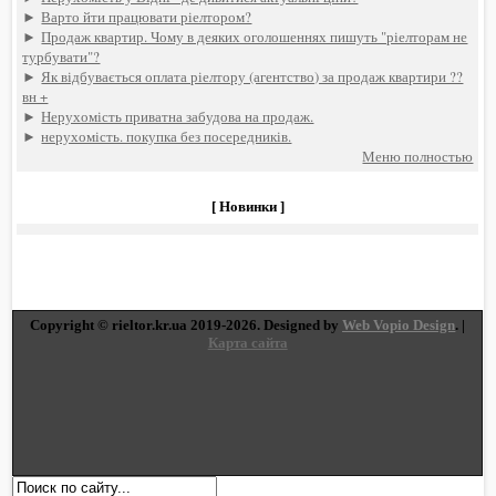
►
Варто йти працювати ріелтором?
►
Продаж квартир. Чому в деяких оголошеннях пишуть "ріелторам не
турбувати"?
►
Як відбувається оплата ріелтору (агентство) за продаж квартири ??
вн +
►
Нерухомість приватна забудова на продаж.
►
нерухомість. покупка без посередників.
Меню полностью
[ Новинки ]
Copyright © rieltor.kr.ua 2019-2026. Designed by
Web Vopio Design
. |
Карта сайта