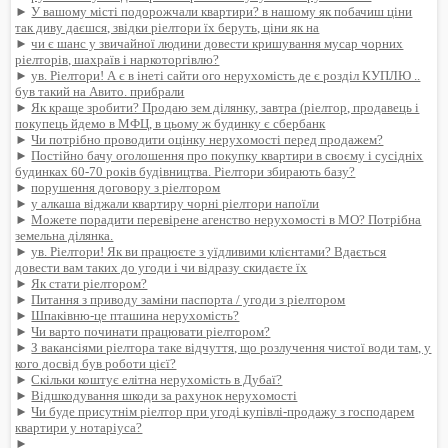
►
У вашому місті подорожчали квартири? в нашому як побачиш ціни
так диву даєшся, звідки ріелтори їх беруть, ціни як на
►
чи є шанс у звичайної людини довести кришування мусар чорних
ріелторів, шахраїв і наркоторгівлю?
►
ув. Ріелтори! А є в інеті сайти ого нерухомість де є розділ КУПЛЮ ..
був такий на Авито. прибрали
►
Як краще зробити? Продаю зем ділянку, завтра (ріелтор, продавець і
покупець йдемо в МФЦ, в цьому ж будинку є сбербанк
►
Чи потрібно проводити оцінку нерухомості перед продажем?
►
Постійно бачу оголошення про покупку квартири в своєму і сусідніх
будинках 60-70 років будівництва. Ріелтори збирають базу?
►
порушення договору з ріелтором
►
у алкаша віджали квартиру чорні ріелтори напоїли
►
Можете порадити перевірене агенство нерухомості в МО? Потрібна
земельна ділянка.
►
ув. Ріелтори! Як ви працюєте з уїдливими клієнтами? Вдається
довести вам таких до угоди і чи відразу скидаєте їх
►
Як стати ріелтором?
►
Питання з приводу заміни паспорта / угоди з ріелтором
►
Шпаківню-це пташина нерухомість?
►
Чи варто починати працювати ріелтором?
►
З вакансіями ріелтора таке відчуття, що розлучення чистої води там, у
кого досвід був роботи цієї?
►
Скільки коштує елітна нерухомість в Дубаї?
►
Відшкодування шкоди за рахунок нерухомості
►
Чи буде присутнім ріелтор при угоді купівлі-продажу з господарем
квартири у нотаріуса?
►