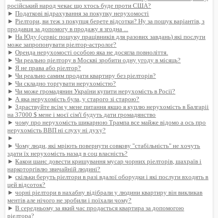
російський народ чекає що хтось буде проти США?
►
Податкові відрахування за покупку нерухомості
►
Ріелтори, ви теж з покупця берете відсотки? Ну за пошук варіантів, з
продавця за допомогу в продажу я згодна ...
►
На Юду (сервіс пошуку працівників для разових завдань) які послуги
може запропонувати ріелтор-астролог?
►
Оренда нерухомості особою яка не досягла повноліття.
►
Чи реально ріелтору в Москві зробити одну угоду в місяць?
►
Я не права або ріелтор?
►
Чи реально самим продати квартиру без ріелторів?
►
Чи складно торгувати нерухомістю?
►
Чи може громадянин України купити нерухомість в Росії?
►
А яка нерухомість була, у старого зі старою?
►
Здраствуйте всім у мене питання якщо я куплю нерухомість в Балгаріі
на 37000 $ мене і моєї сім'ї будуть дати громадянство
►
чому про нерухомість шикарною Трампа все майже відомо а ось про
нерухомість ВВП ні слуху ні духу?
►
►
Чому люди, які мріють повернути совкову "стабільність" не хочуть
здати їх нерухомість назад в соц власність?
►
Какои шанс довести кришування мусар чорних ріелторів, шахраїв і
наркоторгівлю звичайній людині?
►
скільки беруть ріелтори в разі вдалої оборудки і які послуги входять в
цей відсоток?
►
чорні ріелтори в нахабну відібрали у людини квартиру він викликав
ментів але нічого не зробили і поїхали чому?
►
В середньому за який час продається квартира за допомогою
ріелтора?