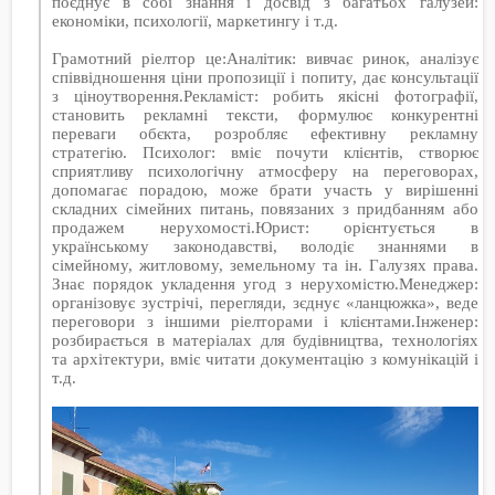
поєднує в собі знання і досвід з багатьох галузей:
економіки, психології, маркетингу і т.д.
Грамотний ріелтор це:Аналітик: вивчає ринок, аналізує
співвідношення ціни пропозиції і попиту, дає консультації
з ціноутворення.Рекламіст: робить якісні фотографії,
становить рекламні тексти, формулює конкурентні
переваги обєкта, розробляє ефективну рекламну
стратегію. Психолог: вміє почути клієнтів, створює
сприятливу психологічну атмосферу на переговорах,
допомагає порадою, може брати участь у вирішенні
складних сімейних питань, повязаних з придбанням або
продажем нерухомості.Юрист: орієнтується в
українському законодавстві, володіє знаннями в
сімейному, житловому, земельному та ін. Галузях права.
Знає порядок укладення угод з нерухомістю.Менеджер:
організовує зустрічі, перегляди, зєднує «ланцюжка», веде
переговори з іншими ріелторами і клієнтами.Інженер:
розбирається в матеріалах для будівництва, технологіях
та архітектури, вміє читати документацію з комунікацій і
т.д.