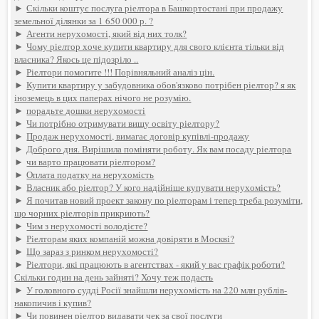
►
Скільки коштує послуга ріелтора в Башкортостані при продажу
земельної ділянки за 1 650 000 р. ?
►
Агенти нерухомості, який від них толк?
►
Чому ріелтор хоче купити квартиру для свого клієнта тільки від
власника? Якось це підозріло ..
►
Ріелтори помогите !!! Порівняльний аналіз цін.
►
Купити квартиру у забудовника обов'язково потрібен ріелтор? я як
іноземець в цих паперах нічого не розумію.
►
порадьте дошки нерухомості
►
Чи потрібно отримувати вищу освіту ріелтору?
►
Продаж нерухомості, вимагає договір купівлі-продажу
►
Доброго дня. Вирішила поміняти роботу. Як вам посаду ріелтора
►
чи варто працювати ріелтором?
►
Оплата податку на нерухомість
►
Власник або ріелтор? У кого надійніше купувати нерухомість?
►
Я почитав новий проект закону по ріелторам і тепер треба розуміти,
що чорних ріелторів прикриють?
►
Чим з нерухомості володієте?
►
Ріелторам яких компаній можна довіряти в Москві?
►
Що зараз з ринком нерухомості?
►
Ріелтори, які працюють в агентствах - який у вас графік роботи?
Скільки годин на день зайняті? Хочу теж подасть
►
У головного судді Росії знайшли нерухомість на 220 млн рублів-
накопичив і купив?
►
Чи повинен ріелтор видавати чек за свої послуги