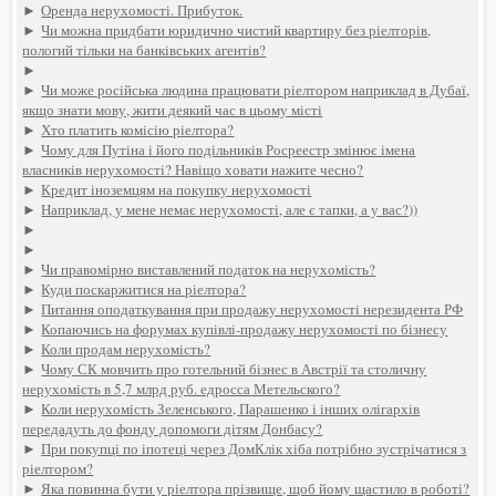
►
Оренда нерухомості. Прибуток.
►
Чи можна придбати юридично чистий квартиру без ріелторів,
пологий тільки на банківських агентів?
►
►
Чи може російська людина працювати ріелтором наприклад в Дубаї,
якщо знати мову, жити деякий час в цьому місті
►
Хто платить комісію ріелтора?
►
Чому для Путіна і його подільників Росреестр змінює імена
власників нерухомості? Навіщо ховати нажите чесно?
►
Кредит іноземцям на покупку нерухомості
►
Наприклад, у мене немає нерухомості, але є тапки, а у вас?))
►
►
►
Чи правомірно виставлений податок на нерухомість?
►
Куди поскаржитися на ріелтора?
►
Питання оподаткування при продажу нерухомості нерезидента РФ
►
Копаючись на форумах купівлі-продажу нерухомості по бізнесу
►
Коли продам нерухомість?
►
Чому СК мовчить про готельний бізнес в Австрії та столичну
нерухомість в 5,7 млрд руб. едросса Метельского?
►
Коли нерухомість Зеленського, Парашенко і інших олігархів
передадуть до фонду допомоги дітям Донбасу?
►
При покупці по іпотеці через ДомКлік хіба потрібно зустрічатися з
ріелтором?
►
Яка повинна бути у ріелтора прізвище, щоб йому щастило в роботі?