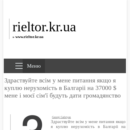
rieltor.kr.ua
» www.rieltor.kr.ua
Здраствуйте всім у мене питання якщо я
куплю нерухомість в Балгаріі на 37000 $
мене і моєї сім'ї будуть дати громадянство
Georgi Galstyan
Здраствуйте всім у мене питання якщо
я куплю нерухомість в Балгаріі на