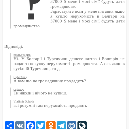
37000 $ мене і моєї сім'ї будуть дати
громадянство
Здраствуйте всім у мене питання якщо
я куплю нерухомість в Балгаріі на
37000 $ мене і моєї сім'ї будуть дати
громадянство
Відповіді:
прмпмг рірігр
Ні. У Болгарії і Туреччини дешеве житло і Болгарія не
надає за покупку нерухомості громадянства. А ось якщо в
сусідній Туреччині, то да
CyberArmy
А вам що не громадянину продадуть?
стрілець
Ти ніколи і нічого не купиш.
Vladimir Dolqich
всі розумні там нерухомість продають
Share
VK
Facebook
Twitter
Odnoklassniki
Telegram
Mail.Ru
LiveJournal