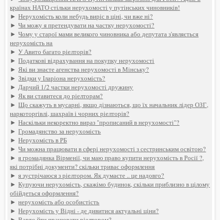
країнах НАТО стільки нерухомості у путінських чиновників!
►
Нерухомість коли небудь виріс в ціні, чи вже ні?
►
Чи можу я претендувати на частку нерухомості?
►
Чому у старої мами великого чиновника або депутата з'являється
нерухомість на
►
У Авито багато ріелторів?
►
Податкові відрахування на покупку нерухомості
►
Які ви знаєте агенства нерухомості в Мінську?
►
Звідки у Іларіона нерухомість?
►
Дарчий 1/2 частки нерухомості дружину
►
Як ви ставитеся до ріелторам?
►
Що скажуть в мусарні, якщо дізнаються, що їх начальник лідер ОЗГ,
наркоторгівлі, шахраїв і чорних ріелторів?
►
Наскільки некоректно вираз "прописаний в нерухомості"?
►
Громадянство за нерухомість
►
Нерухомість в РБ
►
Чи можна працювати в сфері нерухомості з сестринським освітою?
►
я громадянка Вірменії, чи маю право купити нерухомість в Росії ?,
які потрібні документи? скільки триває оформлення
►
я зустрічаюся з ріелтором. Як думаєте .. це надовго?
►
Купуючи нерухомість, скажімо будинок, скільки приблизно в цілому
обійдеться оформлення?
►
нерухомість або особистість
►
Нерухомість у Відні - де дивитися актуальні ціни?
►
Варто йти працювати ріелтором?