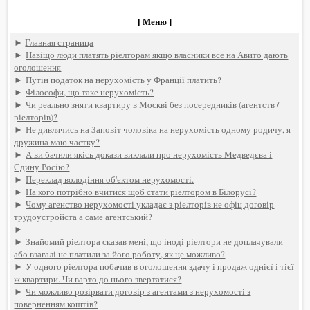
[ Меню ]
►
Главная страница
►
Навіщо люди платять ріелторам якщо власники все на Авито дають
оголошення
►
Путін податок на нерухомість у Франції платить?
►
Філософи, що таке нерухомість?
►
Чи реально зняти квартиру в Москві без посередників (агентств /
ріелторів)?
►
Не дивлячись на Заповіт чоловіка на нерухомість одному родичу, я
дружина маю частку?
►
А ви бачили якісь докази виклали про нерухомість Медведєва і
Єдину Росію?
►
Переклад володіння об'єктом нерухомості.
►
На кого потрібно вчитися щоб стати ріелтором в Білорусі?
►
Чому агенство нерухомості укладає з ріелторів не офіц договір
трудоустройста а саме агентський?
►
►
Знайомий ріелтора сказав мені, що іноді ріелтори не доплачували
або взагалі не платили за його роботу, як це можливо?
►
У одного ріелтора побачив в оголошення здачу і продаж однієї і тієї
ж квартири. Чи варто до нього звертатися?
►
Чи можливо розірвати договір з агентами з нерухомості з
поверненням коштів?