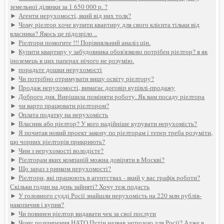
земельної ділянки за 1 650 000 р. ?
►
Агенти нерухомості, який від них толк?
►
Чому ріелтор хоче купити квартиру для свого клієнта тільки від
власника? Якось це підозріло ..
►
Ріелтори помогите !!! Порівняльний аналіз цін.
►
Купити квартиру у забудовника обов'язково потрібен ріелтор? я як
іноземець в цих паперах нічого не розумію.
►
порадьте дошки нерухомості
►
Чи потрібно отримувати вищу освіту ріелтору?
►
Продаж нерухомості, вимагає договір купівлі-продажу
►
Доброго дня. Вирішила поміняти роботу. Як вам посаду ріелтора
►
чи варто працювати ріелтором?
►
Оплата податку на нерухомість
►
Власник або ріелтор? У кого надійніше купувати нерухомість?
►
Я почитав новий проект закону по ріелторам і тепер треба розуміти,
що чорних ріелторів прикриють?
►
Чим з нерухомості володієте?
►
Ріелторам яких компаній можна довіряти в Москві?
►
Що зараз з ринком нерухомості?
►
Ріелтори, які працюють в агентствах - який у вас графік роботи?
Скільки годин на день зайняті? Хочу теж подасть
►
У головного судді Росії знайшли нерухомість на 220 млн рублів-
накопичив і купив?
►
Чи повинен ріелтор видавати чек за свої послуги
►
Чому розширення НАТО Путін назвав загрозою для Росії? Адже в