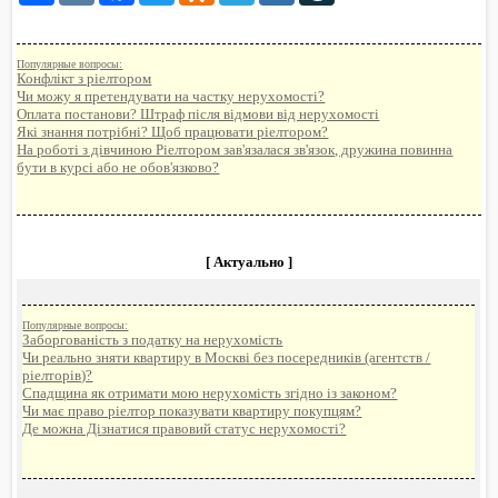
Популярные вопросы:
Конфлікт з ріелтором
Чи можу я претендувати на частку нерухомості?
Оплата постанови? Штраф після відмови від нерухомості
Які знання потрібні? Щоб працювати ріелтором?
На роботі з дівчиною Ріелтором зав'язалася зв'язок, дружина повинна
бути в курсі або не обов'язково?
[ Актуально ]
Популярные вопросы:
Заборгованість з податку на нерухомість
Чи реально зняти квартиру в Москві без посередників (агентств /
ріелторів)?
Спадщина як отримати мою нерухомість згідно із законом?
Чи має право ріелтор показувати квартиру покупцям?
Де можна Дізнатися правовий статус нерухомості?