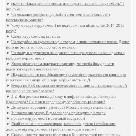
►
скажіть тільки чесно. а виплатите податки за свою нерухомість? і
яка сума?
►
Чи можливо розірвати договір з агентами з нерухомості з
поверненням коштів?
►
Чому оренда нерухомості не подорожчала після кризи 2014-2015
року?
►
Слова нерухомість, вартість
►
Чи потрібно зв'язуватися з ріелтором, з яким навчався в школі. Давно
його не бачив, ні чого про нього не знаю.
►
Чи можу я відучитися на юриста і піти працювати на менеджера з
продажу нерухомості
►
Якщо ріелтор сам покурает квартиру, чи треба йому давати
відсотки від стоемості квартири?
►
Підкажіть книги про фінансову грамотність, включаючи книги про
інвестування в акції, облігації, нерухомість і т. Д.
►
Вчора по РБК сказали що нерухомість погане капіталовкладення. А
що хороше взагалі? золото?
►
♪ ♫ Яка реальна вилка доходу в цифрах на місяць ріелторів в
Краснодарі? Скільки в середньому заробляють ріелтори?
►
Де шукати хорошого ріелтора? Може ріелтора психолога ..
►
Знімаємо квартиру. Від господаря приходять ріелтори
►
продаж нерухомості в сільській місцевості
►
Який сенс жінці: з квартирою, машиною, дачею і стабільним
доходом від нерухомості і роботи, виходити заміж?
►
Скільки коштує послуга ріелтора в Башкортостані при продажу