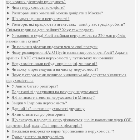
що чорних ріелторів прикриють?
►
Чим з нерухомості володієте?
►
Ріелторам яких компаній можна довіряти в Москві?
►
Що зараз з ринком нерухомості?
►
Ріелтори, які працюють в агентствах - який у вас графік роботи?
Скільки годин на день зайняті? Хочу теж подасть
►
У головного судді Росії знайшли нерухомість на 220 млн рублів-
накопичив і купив?
►
Чи повинен ріелтор видавати чек за свої послуги
►
Чому розширення НАТО Путін назвав загрозою для Росії? Адже в
країнах НАТО стільки нерухомості у путінських чиновників!
►
Нерухомість коли небудь виріс в ціні, чи вже ні?
►
Чи можу я претендувати на частку нерухомості?
►
Чому у старої мами великого чиновника або депутата з'являється
нерухомість на
►
У Авито багато ріелторів?
►
Податкові відрахування на покупку нерухомості
►
Які ви знаєте агенства нерухомості в Мінську?
►
Звідки у Іларіона нерухомість?
►
Дарчий 1/2 частки нерухомості дружину
►
Як ви ставитеся до ріелторам?
►
Що скажуть в мусарні, якщо дізнаються, що їх начальник лідер ОЗГ,
наркоторгівлі, шахраїв і чорних ріелторів?
►
Наскільки некоректно вираз "прописаний в нерухомості"?
►
Громадянство за нерухомість