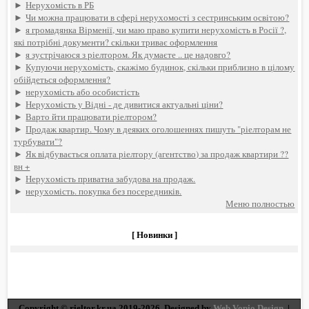
►
Нерухомість в РБ
►
Чи можна працювати в сфері нерухомості з сестринським освітою?
►
я громадянка Вірменії, чи маю право купити нерухомість в Росії ?,
які потрібні документи? скільки триває оформлення
►
я зустрічаюся з ріелтором. Як думаєте .. це надовго?
►
Купуючи нерухомість, скажімо будинок, скільки приблизно в цілому
обійдеться оформлення?
►
нерухомість або особистість
►
Нерухомість у Відні - де дивитися актуальні ціни?
►
Варто йти працювати ріелтором?
►
Продаж квартир. Чому в деяких оголошеннях пишуть "ріелторам не
турбувати"?
►
Як відбувається оплата ріелтору (агентство) за продаж квартири ??
вн +
►
Нерухомість приватна забудова на продаж.
►
нерухомість. покупка без посередників.
Меню полностью
[ Новинки ]
Copyright © rieltor.kr.ua 2019-2026. Designed by
Web Vopio Design
. |