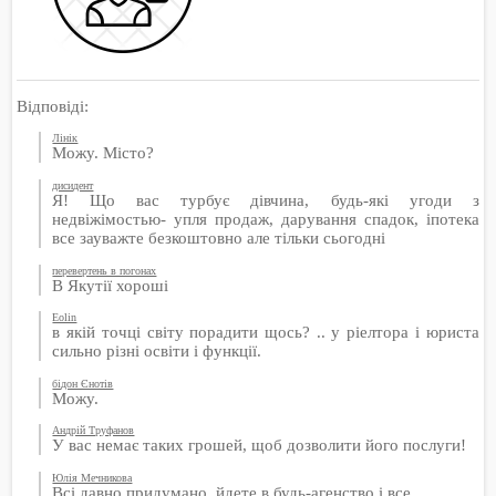
Відповіді:
Лінік
Можу. Місто?
дисидент
Я! Що вас турбує дівчина, будь-які угоди з
недвіжімостью- упля продаж, дарування спадок, іпотека
все зауважте безкоштовно але тільки сьогодні
перевертень в погонах
В Якутії хороші
Eolin
в якій точці світу порадити щось? .. у ріелтора і юриста
сильно різні освіти і функції.
бідон Єнотів
Можу.
Андрій Труфанов
У вас немає таких грошей, щоб дозволити його послуги!
Юлія Мечникова
Всі давно придумано, йдете в будь-агенство і все.