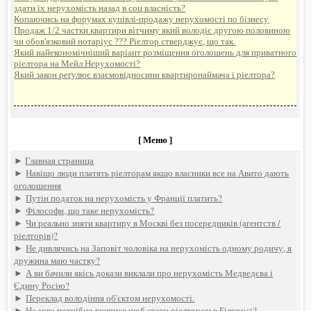
здати їх нерухомість назад в соц власність?
Копаючись на форумах купівлі-продажу нерухомості по бізнесу
Продаж 1/2 частки квартири вітчиму який володіє другою половиною
чи обов'язковий нотаріус ??? Ріелтор стверджує, що так.
Який найекономічніший варіант розміщення оголошень для приватного
ріелтора на Мейл Нерухомості?
Який закон регулює взаємовідносини квартиронаймача і ріелтора?
[ Меню ]
►
Главная страница
►
Навіщо люди платять ріелторам якщо власники все на Авито дають
оголошення
►
Путін податок на нерухомість у Франції платить?
►
Філософи, що таке нерухомість?
►
Чи реально зняти квартиру в Москві без посередників (агентств /
ріелторів)?
►
Не дивлячись на Заповіт чоловіка на нерухомість одному родичу, я
дружина маю частку?
►
А ви бачили якісь докази виклали про нерухомість Медведєва і
Єдину Росію?
►
Переклад володіння об'єктом нерухомості.
►
На кого потрібно вчитися щоб стати ріелтором в Білорусі?