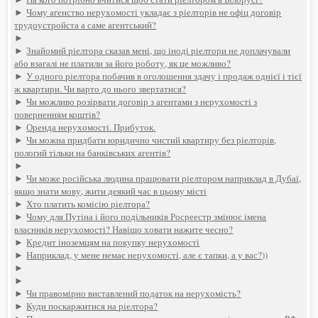
►
Чому агенство нерухомості укладає з ріелторів не офіц договір
трудоустройста а саме агентський?
►
►
Знайомий ріелтора сказав мені, що іноді ріелтори не доплачували
або взагалі не платили за його роботу, як це можливо?
►
У одного ріелтора побачив в оголошення здачу і продаж однієї і тієї
ж квартири. Чи варто до нього звертатися?
►
Чи можливо розірвати договір з агентами з нерухомості з
поверненням коштів?
►
Оренда нерухомості. Прибуток.
►
Чи можна придбати юридично чистий квартиру без ріелторів,
пологий тільки на банківських агентів?
►
►
Чи може російська людина працювати ріелтором наприклад в Дубаї,
якщо знати мову, жити деякий час в цьому місті
►
Хто платить комісію ріелтора?
►
Чому для Путіна і його подільників Росреестр змінює імена
власників нерухомості? Навіщо ховати нажите чесно?
►
Кредит іноземцям на покупку нерухомості
►
Наприклад, у мене немає нерухомості, але є тапки, а у вас?))
►
►
►
Чи правомірно виставлений податок на нерухомість?
►
Куди поскаржитися на ріелтора?