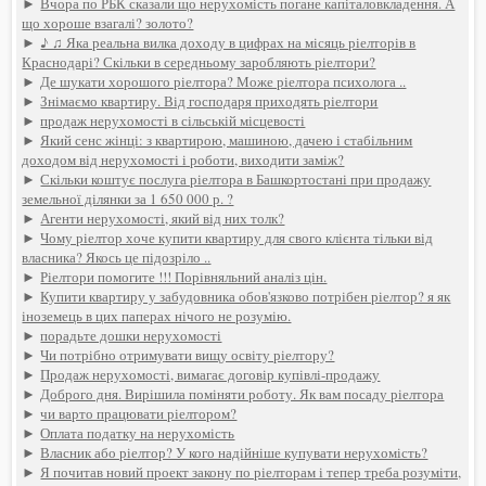
►
Вчора по РБК сказали що нерухомість погане капіталовкладення. А
що хороше взагалі? золото?
►
♪ ♫ Яка реальна вилка доходу в цифрах на місяць ріелторів в
Краснодарі? Скільки в середньому заробляють ріелтори?
►
Де шукати хорошого ріелтора? Може ріелтора психолога ..
►
Знімаємо квартиру. Від господаря приходять ріелтори
►
продаж нерухомості в сільській місцевості
►
Який сенс жінці: з квартирою, машиною, дачею і стабільним
доходом від нерухомості і роботи, виходити заміж?
►
Скільки коштує послуга ріелтора в Башкортостані при продажу
земельної ділянки за 1 650 000 р. ?
►
Агенти нерухомості, який від них толк?
►
Чому ріелтор хоче купити квартиру для свого клієнта тільки від
власника? Якось це підозріло ..
►
Ріелтори помогите !!! Порівняльний аналіз цін.
►
Купити квартиру у забудовника обов'язково потрібен ріелтор? я як
іноземець в цих паперах нічого не розумію.
►
порадьте дошки нерухомості
►
Чи потрібно отримувати вищу освіту ріелтору?
►
Продаж нерухомості, вимагає договір купівлі-продажу
►
Доброго дня. Вирішила поміняти роботу. Як вам посаду ріелтора
►
чи варто працювати ріелтором?
►
Оплата податку на нерухомість
►
Власник або ріелтор? У кого надійніше купувати нерухомість?
►
Я почитав новий проект закону по ріелторам і тепер треба розуміти,