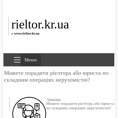
rieltor.kr.ua
» www.rieltor.kr.ua
Можете порадити ріелтора або юриста по
складним операціях нерухомістю?
Тетяна Ніяк
Можете порадити ріелтора або юриста
по складним операціях нерухомістю?