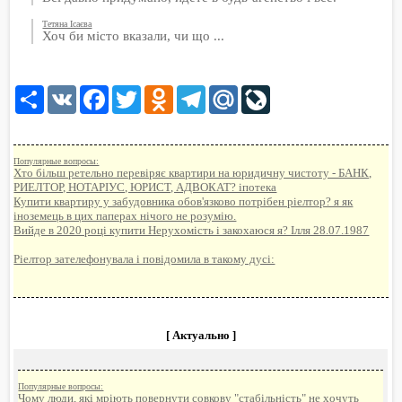
Тетяна Ісаєва
Хоч би місто вказали, чи що ...
Share
VK
Facebook
Twitter
Odnoklassniki
Telegram
Mail.Ru
LiveJournal
Популярные вопросы:
Хто більш ретельно перевіряє квартири на юридичну чистоту - БАНК,
РИЕЛТОР, НОТАРІУС, ЮРИСТ, АДВОКАТ? іпотека
Купити квартиру у забудовника обов'язково потрібен ріелтор? я як
іноземець в цих паперах нічого не розумію.
Вийде в 2020 році купити Нерухомість і закохаюся я? Ілля 28.07.1987
Ріелтор зателефонувала і повідомила в такому дусі:
[ Актуально ]
Популярные вопросы:
Чому люди, які мріють повернути совкову "стабільність" не хочуть