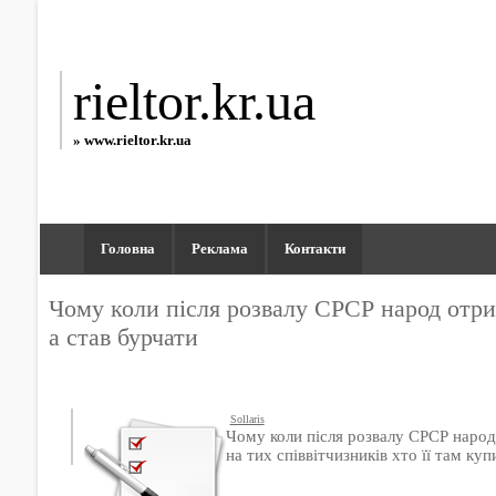
rieltor.kr.ua
» www.rieltor.kr.ua
Головна
Реклама
Контакти
Чому коли після розвалу СРСР народ отри
а став бурчати
Sollaris
Чому коли після розвалу СРСР народ
на тих співвітчизників хто її там ку