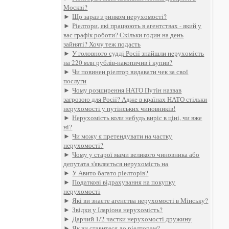
Москві?
►
Що зараз з ринком нерухомості?
►
Ріелтори, які працюють в агентствах - який у
вас графік роботи? Скільки годин на день
зайняті? Хочу теж подасть
►
У головного судді Росії знайшли нерухомість
на 220 млн рублів-накопичив і купив?
►
Чи повинен ріелтор видавати чек за свої
послуги
►
Чому розширення НАТО Путін назвав
загрозою для Росії? Адже в країнах НАТО стільки
нерухомості у путінських чиновників!
►
Нерухомість коли небудь виріс в ціні, чи вже
ні?
►
Чи можу я претендувати на частку
нерухомості?
►
Чому у старої мами великого чиновника або
депутата з'являється нерухомість на
►
У Авито багато ріелторів?
►
Податкові відрахування на покупку
нерухомості
►
Які ви знаєте агенства нерухомості в Мінську?
►
Звідки у Іларіона нерухомість?
►
Дарчий 1/2 частки нерухомості дружину
►
Як ви ставитеся до ріелторам?