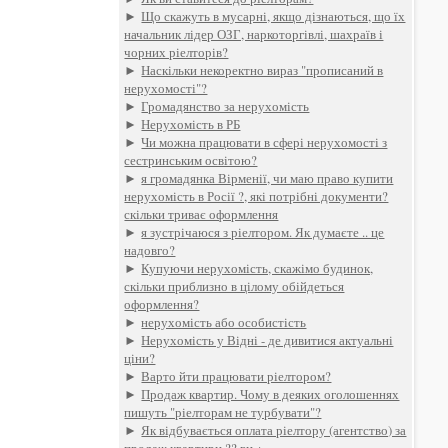
►
Що скажуть в мусарні, якщо дізнаються, що їх
начальник лідер ОЗГ, наркоторгівлі, шахраїв і
чорних ріелторів?
►
Наскільки некоректно вираз "прописаний в
нерухомості"?
►
Громадянство за нерухомість
►
Нерухомість в РБ
►
Чи можна працювати в сфері нерухомості з
сестринським освітою?
►
я громадянка Вірменії, чи маю право купити
нерухомість в Росії ?, які потрібні документи?
скільки триває оформлення
►
я зустрічаюся з ріелтором. Як думаєте .. це
надовго?
►
Купуючи нерухомість, скажімо будинок,
скільки приблизно в цілому обійдеться
оформлення?
►
нерухомість або особистість
►
Нерухомість у Відні - де дивитися актуальні
ціни?
►
Варто йти працювати ріелтором?
►
Продаж квартир. Чому в деяких оголошеннях
пишуть "ріелторам не турбувати"?
►
Як відбувається оплата ріелтору (агентство) за