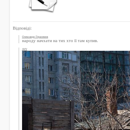
Відповіді:
Олександр Герасимов
народу начхати на тих хто її там купив.
JHY