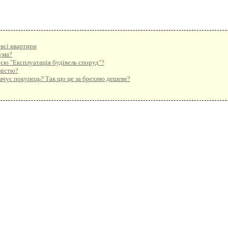
 всі квартири
сума?
єю "Експлуатація будівель споруд"?
містю?
плачує покупець? Так що це за брехню дешеве?