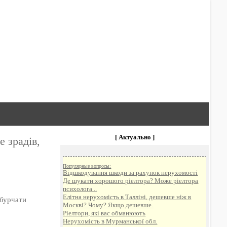
[ Актуально ]
 зрадів,
Популярные вопросы:
Відшкодування шкоди за рахунок нерухомості
Де шукати хорошого ріелтора? Може ріелтора
психолога ..
Елітна нерухомість в Талліні, дешевше ніж в
 бурчати
Москві? Чому? Якщо дешевше.
Ріелтори, які вас обманюють
Нерухомість в Мурманської обл.