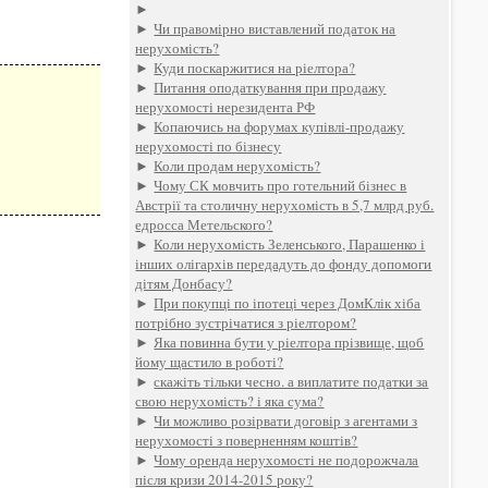
►
►
Чи правомірно виставлений податок на
нерухомість?
►
Куди поскаржитися на ріелтора?
►
Питання оподаткування при продажу
нерухомості нерезидента РФ
►
Копаючись на форумах купівлі-продажу
нерухомості по бізнесу
►
Коли продам нерухомість?
►
Чому СК мовчить про готельний бізнес в
Австрії та столичну нерухомість в 5,7 млрд руб.
едросса Метельского?
►
Коли нерухомість Зеленського, Парашенко і
інших олігархів передадуть до фонду допомоги
дітям Донбасу?
►
При покупці по іпотеці через ДомКлік хіба
потрібно зустрічатися з ріелтором?
►
Яка повинна бути у ріелтора прізвище, щоб
йому щастило в роботі?
►
скажіть тільки чесно. а виплатите податки за
свою нерухомість? і яка сума?
►
Чи можливо розірвати договір з агентами з
нерухомості з поверненням коштів?
►
Чому оренда нерухомості не подорожчала
після кризи 2014-2015 року?