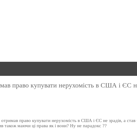
мав право купувати нерухомість в США і ЄС не
 отримав право купувати нерухомість в США і ЄС не зрадів, а став
пив також маючи ці права як і вони? Ну не парадокс ??