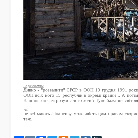
Не дочекаєтесь!
Дивно - "розвалити" СРСР в ООН 10 грудня 1991 роки
ООН всіх його 15 республік в окремі країни .. А потім
Вашингтон сам розуміє чого хоче? Тупе бажання світов
yuri
не всі мають фінансову можливість цим правом скорист
теж.