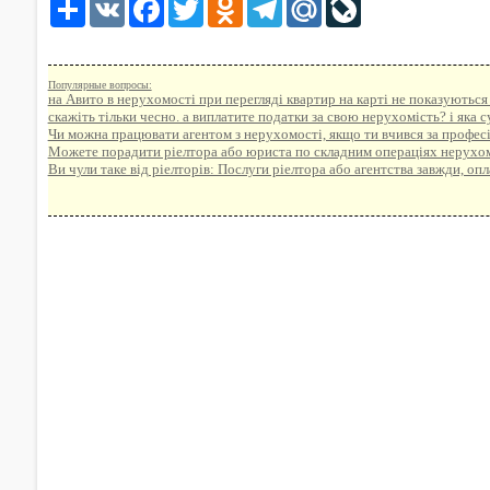
Share
VK
Facebook
Twitter
Odnoklassniki
Telegram
Mail.Ru
LiveJournal
Популярные вопросы:
на Авито в нерухомості при перегляді квартир на карті не показуються
скажіть тільки чесно. а виплатите податки за свою нерухомість? і яка 
Чи можна працювати агентом з нерухомості, якщо ти вчився за професі
Можете порадити ріелтора або юриста по складним операціях нерухо
Ви чули таке від ріелторів: Послуги ріелтора або агентства завжди, о