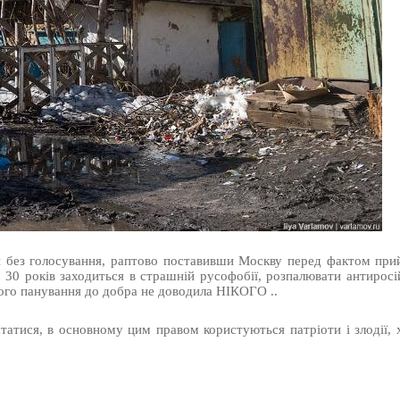
 без голосування, раптово поставивши Москву перед фактом прий
 30 років заходиться в страшній русофобії, розпалювати антиросі
ого панування до добра не доводила НІКОГО ..
атися, в основному цим правом користуються патріоти і злодії, х