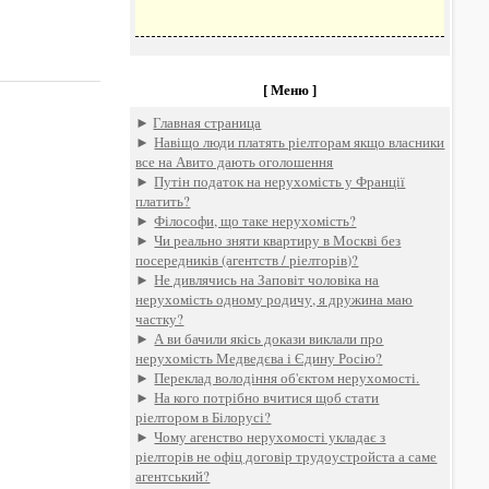
[ Меню ]
►
Главная страница
►
Навіщо люди платять ріелторам якщо власники
все на Авито дають оголошення
►
Путін податок на нерухомість у Франції
платить?
►
Філософи, що таке нерухомість?
►
Чи реально зняти квартиру в Москві без
посередників (агентств / ріелторів)?
►
Не дивлячись на Заповіт чоловіка на
нерухомість одному родичу, я дружина маю
частку?
►
А ви бачили якісь докази виклали про
нерухомість Медведєва і Єдину Росію?
►
Переклад володіння об'єктом нерухомості.
►
На кого потрібно вчитися щоб стати
ріелтором в Білорусі?
►
Чому агенство нерухомості укладає з
ріелторів не офіц договір трудоустройста а саме
агентський?