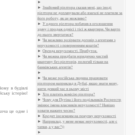
►
►
Знайомий ріелтора сказав мені, що іноді
ріелтори не доплачували або взагалі не платили за
його роботу, як це можливо?
►
У одного ріелтора побачив в оголошення
здачу і продаж однієї і тієї ж квартири. Чи варто
до нього звертатися?
►
Чи можливо розірвати договір з агентами з
нерухомості з поверненням коштів?
►
Оренда нерухомості. Прибуток.
►
Чи можна придбати юридично чистий
квартиру без ріелторів, пологий тільки на
банківських агентів?
►
►
Чи може російська людина працювати
ріелтором наприклад в Дубаї, якщо знати мову,
ому в будівлі
жити деякий час в цьому місті
йську істерію!
►
Хто платить комісію ріелтора?
►
Чому для Путіна і його подільників Росреестр
змінює імена власників нерухомості? Навіщо
ховати нажите чесно?
оча це одне і
►
Кредит іноземцям на покупку нерухомості
►
Наприклад, у мене немає нерухомості, але є
тапки, а у вас?))
►