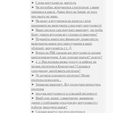
►
Слова нерухомість, вартість
►
Чи потрібно зв'язуватися з ріелтором, з яким
навчався в школі. Давно його не бачив, ні чого
про нього не знаю.
►
Чи можу я відучитися на юриста і піти
працювати на менеджера з продажу нерухомості
►
Якщо ріелтор сам покурает квартиру, чи треба
йому давати відсотки від стоемості квартири?
►
Підкажіть книги про фінансову грамотність,
включаючи книги про інвестування в акції,
облігації, нерухомість і т. Д.
►
Вчора по РБК сказали що нерухомість погане
капіталовкладення. А що хороше взагалі? золото?
►
♪ ♫ Яка реальна вилка доходу в цифрах на
місяць ріелторів в Краснодарі? Скільки в
середньому заробляють ріелтори?
►
Де шукати хорошого ріелтора? Може
ріелтора психолога ..
►
Знімаємо квартиру. Від господаря приходять
ріелтори
►
продаж нерухомості в сільській місцевості
►
Який сенс жінці: з квартирою, машиною,
дачею і стабільним доходом від нерухомості і
роботи, виходити заміж?
►
Скільки коштує послуга ріелтора в