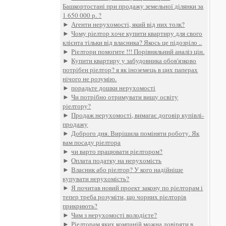
Башкортостані при продажу земельної ділянки за
1 650 000 р. ?
►
Агенти нерухомості, який від них толк?
►
Чому ріелтор хоче купити квартиру для свого
клієнта тільки від власника? Якось це підозріло ..
►
Ріелтори помогите !!! Порівняльний аналіз цін.
►
Купити квартиру у забудовника обов'язково
потрібен ріелтор? я як іноземець в цих паперах
нічого не розумію.
►
порадьте дошки нерухомості
►
Чи потрібно отримувати вищу освіту
ріелтору?
►
Продаж нерухомості, вимагає договір купівлі-
продажу
►
Доброго дня. Вирішила поміняти роботу. Як
вам посаду ріелтора
►
чи варто працювати ріелтором?
►
Оплата податку на нерухомість
►
Власник або ріелтор? У кого надійніше
купувати нерухомість?
►
Я почитав новий проект закону по ріелторам і
тепер треба розуміти, що чорних ріелторів
прикриють?
►
Чим з нерухомості володієте?
►
Ріелторам яких компаній можна довіряти в