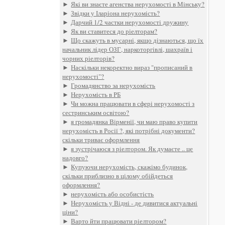
►
Які ви знаєте агенства нерухомості в Мінську?
►
Звідки у Іларіона нерухомість?
►
Дарчий 1/2 частки нерухомості дружину
►
Як ви ставитеся до ріелторам?
►
Що скажуть в мусарні, якщо дізнаються, що їх
начальник лідер ОЗГ, наркоторгівлі, шахраїв і
чорних ріелторів?
►
Наскільки некоректно вираз "прописаний в
нерухомості"?
►
Громадянство за нерухомість
►
Нерухомість в РБ
►
Чи можна працювати в сфері нерухомості з
сестринським освітою?
►
я громадянка Вірменії, чи маю право купити
нерухомість в Росії ?, які потрібні документи?
скільки триває оформлення
►
я зустрічаюся з ріелтором. Як думаєте .. це
надовго?
►
Купуючи нерухомість, скажімо будинок,
скільки приблизно в цілому обійдеться
оформлення?
►
нерухомість або особистість
►
Нерухомість у Відні - де дивитися актуальні
ціни?
►
Варто йти працювати ріелтором?