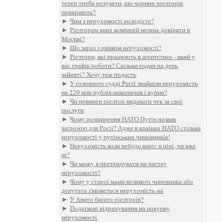
тепер треба розуміти, що чорних ріелторів
прикриють?
►
Чим з нерухомості володієте?
►
Ріелторам яких компаній можна довіряти в
Москві?
►
Що зараз з ринком нерухомості?
►
Ріелтори, які працюють в агентствах - який у
вас графік роботи? Скільки годин на день
зайняті? Хочу теж подасть
►
У головного судді Росії знайшли нерухомість
на 220 млн рублів-накопичив і купив?
►
Чи повинен ріелтор видавати чек за свої
послуги
►
Чому розширення НАТО Путін назвав
загрозою для Росії? Адже в країнах НАТО стільки
нерухомості у путінських чиновників!
►
Нерухомість коли небудь виріс в ціні, чи вже
ні?
►
Чи можу я претендувати на частку
нерухомості?
►
Чому у старої мами великого чиновника або
депутата з'являється нерухомість на
►
У Авито багато ріелторів?
►
Податкові відрахування на покупку
нерухомості