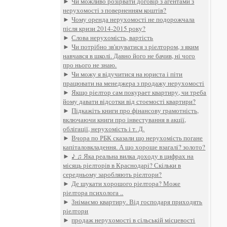
►
Чи можливо розірвати договір з агентами з
нерухомості з поверненням коштів?
►
Чому оренда нерухомості не подорожчала
після кризи 2014-2015 року?
►
Слова нерухомість, вартість
►
Чи потрібно зв'язуватися з ріелтором, з яким
навчався в школі. Давно його не бачив, ні чого
про нього не знаю.
►
Чи можу я відучитися на юриста і піти
працювати на менеджера з продажу нерухомості
►
Якщо ріелтор сам покурает квартиру, чи треба
йому давати відсотки від стоемості квартири?
►
Підкажіть книги про фінансову грамотність,
включаючи книги про інвестування в акції,
облігації, нерухомість і т. Д.
►
Вчора по РБК сказали що нерухомість погане
капіталовкладення. А що хороше взагалі? золото?
►
♪ ♫ Яка реальна вилка доходу в цифрах на
місяць ріелторів в Краснодарі? Скільки в
середньому заробляють ріелтори?
►
Де шукати хорошого ріелтора? Може
ріелтора психолога ..
►
Знімаємо квартиру. Від господаря приходять
ріелтори
►
продаж нерухомості в сільській місцевості