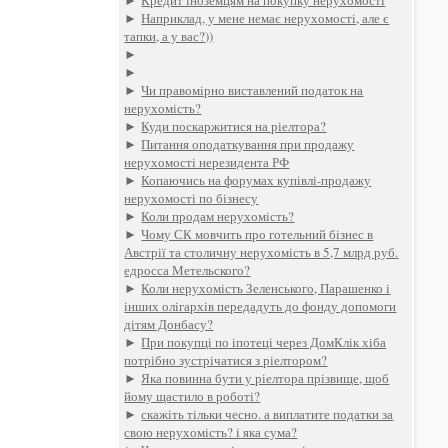
►
Кредит іноземцям на покупку нерухомості
►
Наприклад, у мене немає нерухомості, але є
тапки, а у вас?))
►
►
►
Чи правомірно виставлений податок на
нерухомість?
►
Куди поскаржитися на ріелтора?
►
Питання оподаткування при продажу
нерухомості нерезидента РФ
►
Копаючись на форумах купівлі-продажу
нерухомості по бізнесу
►
Коли продам нерухомість?
►
Чому СК мовчить про готельний бізнес в
Австрії та столичну нерухомість в 5,7 млрд руб.
едросса Метельского?
►
Коли нерухомість Зеленського, Парашенко і
інших олігархів передадуть до фонду допомоги
дітям Донбасу?
►
При покупці по іпотеці через ДомКлік хіба
потрібно зустрічатися з ріелтором?
►
Яка повинна бути у ріелтора прізвище, щоб
йому щастило в роботі?
►
скажіть тільки чесно. а виплатите податки за
свою нерухомість? і яка сума?