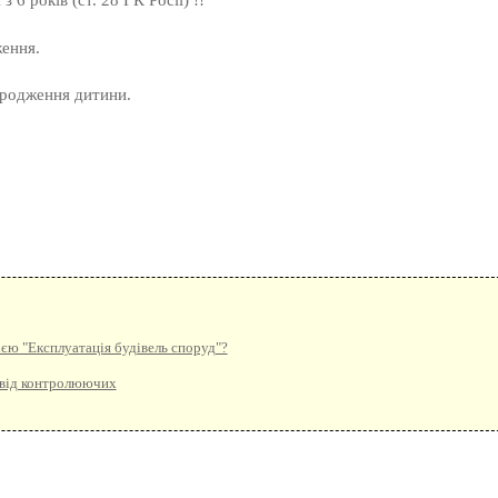
ження.
ародження дитини.
єю "Експлуатація будівель споруд"?
о від контролюючих