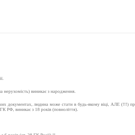
ї.
на нерухомість) виникає з народження.
х документах, людина може стати в будь-якому віці, АЛЕ (!!!) пр
ГК РФ, виникає з 18 років (повноліття).
 6 років (ст. 28 ГК Росії) !!