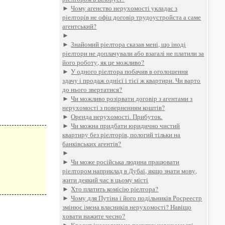
►
Чому агенство нерухомості укладає з
ріелторів не офіц договір трудоустройста а саме
агентський?
►
►
Знайомий ріелтора сказав мені, що іноді
ріелтори не доплачували або взагалі не платили за
його роботу, як це можливо?
►
У одного ріелтора побачив в оголошення
здачу і продаж однієї і тієї ж квартири. Чи варто
до нього звертатися?
►
Чи можливо розірвати договір з агентами з
нерухомості з поверненням коштів?
►
Оренда нерухомості. Прибуток.
►
Чи можна придбати юридично чистий
квартиру без ріелторів, пологий тільки на
банківських агентів?
►
►
Чи може російська людина працювати
ріелтором наприклад в Дубаї, якщо знати мову,
жити деякий час в цьому місті
►
Хто платить комісію ріелтора?
►
Чому для Путіна і його подільників Росреестр
змінює імена власників нерухомості? Навіщо
ховати нажите чесно?