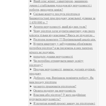
►
Який сенс жінці: з квартирою, машиною,
дачею і стабільним доходом від нерухомості і
роботи, виходити заміж?
►
Скільки коштує послуга ріелтора в
Башкортостані при продажу земельної ділянки за
1 650 000 р. ?
►
Агенти нерухомості, який від них толк?
►
Чому ріелтор хоче купити квартиру для свого
клієнта тільки від власника? Якось це підозріло ..
►
Ріелтори помогите !!! Порівняльний аналіз цін.
►
Купити квартиру у забудовника обов'язково
потрібен ріелтор? я як іноземець в цих паперах
нічого не розумію.
►
порадьте дошки нерухомості
►
Чи потрібно отримувати вищу освіту
ріелтору?
►
Продаж нерухомості, вимагає договір купівлі-
продажу
►
Доброго дня. Вирішила поміняти роботу. Як
вам посаду ріелтора
►
чи варто працювати ріелтором?
►
Оплата податку на нерухомість
►
Власник або ріелтор? У кого надійніше
купувати нерухомість?
►
Я почитав новий проект закону по ріелторам і