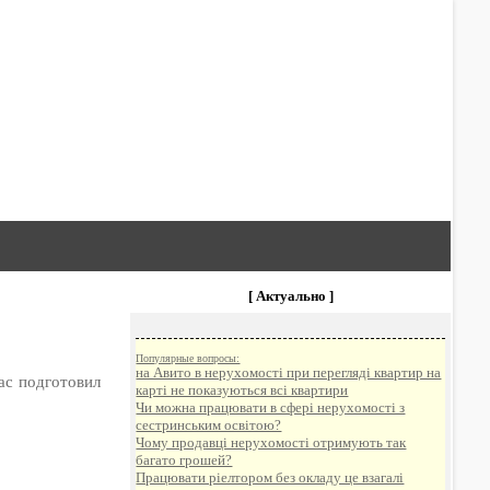
[ Актуально ]
Популярные вопросы:
на Авито в нерухомості при перегляді квартир на
ас подготовил
карті не показуються всі квартири
Чи можна працювати в сфері нерухомості з
сестринським освітою?
Чому продавці нерухомості отримують так
багато грошей?
Працювати ріелтором без окладу це взагалі