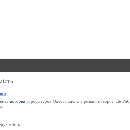
мість
рни
мента
история
города героя Одесса сделала резкий поворот. Де-Риб
ея.
ерухомість