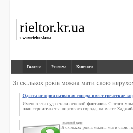
rieltor.kr.ua
» www.rieltor.kr.ua
Головна
Реклама
Контакти
Зі скількох років можна мати свою нерухо
Одесса история названия города имеет греческие ко
Именно эти суда стали основой флотилии. С этого мо
план строительства портового города, на месте Хаджиб
комариний фарш
Зі скількох років можна мати свою н