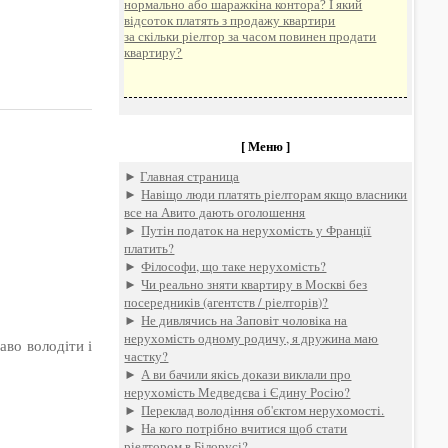
нормально або шаражкіна контора? І який
відсоток платять з продажу квартири
за скільки ріелтор за часом повинен продати
квартиру?
[ Меню ]
►
Главная страница
►
Навіщо люди платять ріелторам якщо власники
все на Авито дають оголошення
►
Путін податок на нерухомість у Франції
платить?
►
Філософи, що таке нерухомість?
►
Чи реально зняти квартиру в Москві без
посередників (агентств / ріелторів)?
►
Не дивлячись на Заповіт чоловіка на
нерухомість одному родичу, я дружина маю
аво володіти і
частку?
►
А ви бачили якісь докази виклали про
нерухомість Медведєва і Єдину Росію?
►
Переклад володіння об'єктом нерухомості.
►
На кого потрібно вчитися щоб стати
ріелтором в Білорусі?