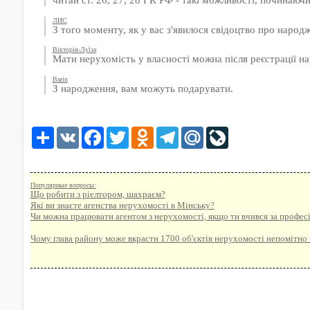
ЛИС
З того моменту, як у вас з'явилося свідоцтво про народ
Вікторія-Луїза
Мати нерухомість у власності можна після реєстрації н
Barin
З народження, вам можуть подарувати.
Share
VK
Facebook
Twitter
Odnoklassniki
Telegram
Mail.Ru
LiveJournal
Популярные вопросы:
Що робити з ріелтором, шахраєм?
Які ви знаєте агенства нерухомості в Мінську?
Чи можна працювати агентом з нерухомості, якщо ти вчився за професі
Чому глава району може вкрасти 1700 об'єктів нерухомості непомітн