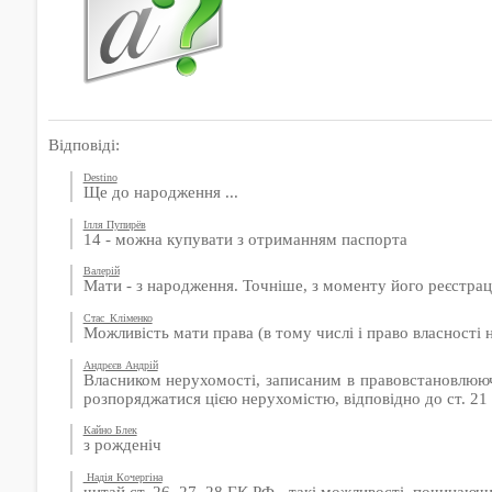
Відповіді:
Destino
Ще до народження ...
Ілля Пупирёв
14 - можна купувати з отриманням паспорта
Валерій
Мати - з народження. Точніше, з моменту його реєстраці
Стас_Кліменко
Можливість мати права (в тому числі і право власності 
Андрєєв Андрій
Власником нерухомості, записаним в правовстановлюючи
розпоряджатися цією нерухомістю, відповідно до ст. 21 
Кайно Блек
з рожденіч
Надія Кочергіна
читай ст. 26, 27, 28 ГК РФ - такі можливості, починаючи з