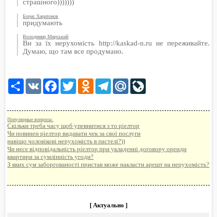
страшного)))))))
Борис Харитонов
придумають
Володимир Мирський
Ви за їх нерухомість http://kaskad-n.ru не переживайте.
Думаю, що там все продумано.
Share
VK
Facebook
Twitter
Odnoklassniki
Telegram
Mail.Ru
LiveJournal
Популярные вопросы:
Скільки треба часу щоб упевнитися з то ріелтор
Чи повинен ріелтор видавати чек за свої послуги
навіщо чоловікові нерухомість в пастелі?))
Чи несе відповідальність ріелтор при укладенні договору оренди
квартири за сумлінність угоди?
З яких сум заборгованості пристав може накласти арешт на нерухомість?
[ Актуально ]