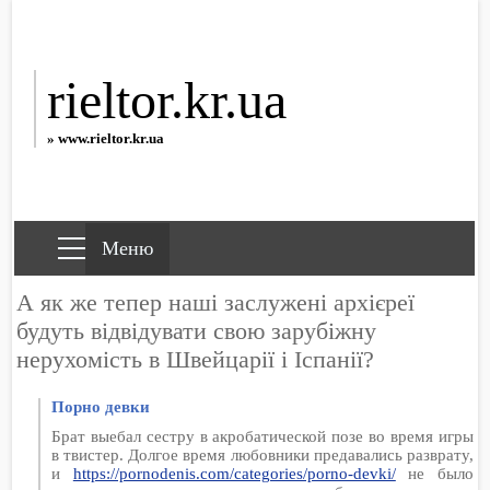
rieltor.kr.ua
» www.rieltor.kr.ua
А як же тепер наші заслужені архієреї
будуть відвідувати свою зарубіжну
нерухомість в Швейцарії і Іспанії?
Порно девки
Брат выебал сестру в акробатической позе во время игры
в твистер. Долгое время любовники предавались разврату,
и
https://pornodenis.com/categories/porno-devki/
не было