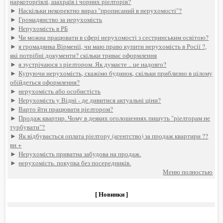
наркоторгівлі, шахраїв і чорних ріелторів?
►
Наскільки некоректно вираз "прописаний в нерухомості"?
►
Громадянство за нерухомість
►
Нерухомість в РБ
►
Чи можна працювати в сфері нерухомості з сестринським освітою?
►
я громадянка Вірменії, чи маю право купити нерухомість в Росії ?,
які потрібні документи? скільки триває оформлення
►
я зустрічаюся з ріелтором. Як думаєте .. це надовго?
►
Купуючи нерухомість, скажімо будинок, скільки приблизно в цілому
обійдеться оформлення?
►
нерухомість або особистість
►
Нерухомість у Відні - де дивитися актуальні ціни?
►
Варто йти працювати ріелтором?
►
Продаж квартир. Чому в деяких оголошеннях пишуть "ріелторам не
турбувати"?
►
Як відбувається оплата ріелтору (агентство) за продаж квартири ??
вн +
►
Нерухомість приватна забудова на продаж.
►
нерухомість. покупка без посередників.
Меню полностью
[ Новинки ]