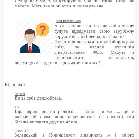
женщины в мире, на которую не упал бы взгляд отца или
матери. Мать знала об этом и не возражала.
Israel Rose im Sand
А як же тепер наші заслужені архієреї
будуть відвідувати свою зарубіжну
нерухомість в Швейцарії і Іспанії?
Путін підписав закон про заборону на
виїзд за кордон колишнім
співробітникам ФСБ. Мабуть з
підробленими паспортами,
переходячи кордон в коров'ячих копитах?
Відповіді:
kon mal
Ви за себе хвилюйтесь.
T T
Віра вірою релігія релігією а гроші грішми .... це ж
паралельні прямі вони перетинатися не повинні тим
більше впливати друг на друга.
Саньок САН
Зеленський з Порошенком відвідують ж і нічого