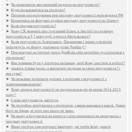
►
Чи правомірно виставлений податок на нерухомість?
►
Куди поскаржитися на ріелтора?
►
Питання оподаткування при продажу нерухомості нерезидента РФ
►
Копаючись на форумах купівлі-продажу нерухомості по бізнесу
►
Коли продам нерухомість?
►
Чому СК мовчить про готельний бізнес в Австрії та столичну
нерухомість в 5,7 млрд руб. едросса Метельского?
►
Коли нерухомість Зеленського, Парашенко і інших олігархів
передадуть до фонду допомоги дітям Донбасу?
►
При покупці по іпотеці через ДомКлік хіба потрібно зустрічатися з
ріелтором?
►
Яка повинна бути у ріелтора прізвище, щоб йому щастило в роботі?
►
скажіть тільки чесно. а виплатите податки за свою нерухомість? і
яка сума?
►
Чи можливо розірвати договір з агентами з нерухомості з
поверненням коштів?
►
Чому оренда нерухомості не подорожчала після кризи 2014-2015
року?
►
Слова нерухомість, вартість
►
Чи потрібно зв'язуватися з ріелтором, з яким навчався в школі. Давно
його не бачив, ні чого про нього не знаю.
►
Чи можу я відучитися на юриста і піти працювати на менеджера з
продажу нерухомості
►
Якщо ріелтор сам покурает квартиру, чи треба йому давати
відсотки від стоемості квартири?