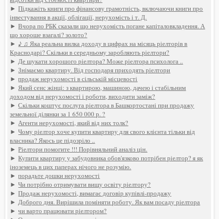
►
Підкажіть книги про фінансову грамотність, включаючи книги про
інвестування в акції, облігації, нерухомість і т. Д.
►
Вчора по РБК сказали що нерухомість погане капіталовкладення. А
що хороше взагалі? золото?
►
♪ ♫ Яка реальна вилка доходу в цифрах на місяць ріелторів в
Краснодарі? Скільки в середньому заробляють ріелтори?
►
Де шукати хорошого ріелтора? Може ріелтора психолога ..
►
Знімаємо квартиру. Від господаря приходять ріелтори
►
продаж нерухомості в сільській місцевості
►
Який сенс жінці: з квартирою, машиною, дачею і стабільним
доходом від нерухомості і роботи, виходити заміж?
►
Скільки коштує послуга ріелтора в Башкортостані при продажу
земельної ділянки за 1 650 000 р. ?
►
Агенти нерухомості, який від них толк?
►
Чому ріелтор хоче купити квартиру для свого клієнта тільки від
власника? Якось це підозріло ..
►
Ріелтори помогите !!! Порівняльний аналіз цін.
►
Купити квартиру у забудовника обов'язково потрібен ріелтор? я як
іноземець в цих паперах нічого не розумію.
►
порадьте дошки нерухомості
►
Чи потрібно отримувати вищу освіту ріелтору?
►
Продаж нерухомості, вимагає договір купівлі-продажу
►
Доброго дня. Вирішила поміняти роботу. Як вам посаду ріелтора
►
чи варто працювати ріелтором?