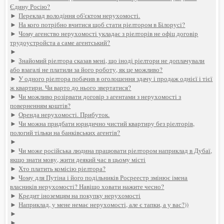
Єдину Росію?
►
Переклад володіння об'єктом нерухомості.
►
На кого потрібно вчитися щоб стати ріелтором в Білорусі?
►
Чому агенство нерухомості укладає з ріелторів не офіц договір
трудоустройста а саме агентський?
►
►
Знайомий ріелтора сказав мені, що іноді ріелтори не доплачували
або взагалі не платили за його роботу, як це можливо?
►
У одного ріелтора побачив в оголошення здачу і продаж однієї і тієї
ж квартири. Чи варто до нього звертатися?
►
Чи можливо розірвати договір з агентами з нерухомості з
поверненням коштів?
►
Оренда нерухомості. Прибуток.
►
Чи можна придбати юридично чистий квартиру без ріелторів,
пологий тільки на банківських агентів?
►
►
Чи може російська людина працювати ріелтором наприклад в Дубаї,
якщо знати мову, жити деякий час в цьому місті
►
Хто платить комісію ріелтора?
►
Чому для Путіна і його подільників Росреестр змінює імена
власників нерухомості? Навіщо ховати нажите чесно?
►
Кредит іноземцям на покупку нерухомості
►
Наприклад, у мене немає нерухомості, але є тапки, а у вас?))
►
►