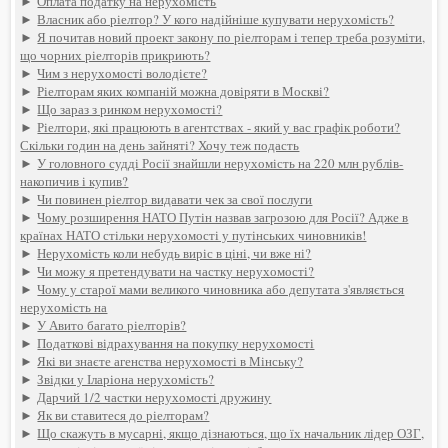
►
Оплата податку на нерухомість
►
Власник або ріелтор? У кого надійніше купувати нерухомість?
►
Я почитав новий проект закону по ріелторам і тепер треба розуміти,
що чорних ріелторів прикриють?
►
Чим з нерухомості володієте?
►
Ріелторам яких компаній можна довіряти в Москві?
►
Що зараз з ринком нерухомості?
►
Ріелтори, які працюють в агентствах - який у вас графік роботи?
Скільки годин на день зайняті? Хочу теж подасть
►
У головного судді Росії знайшли нерухомість на 220 млн рублів-
накопичив і купив?
►
Чи повинен ріелтор видавати чек за свої послуги
►
Чому розширення НАТО Путін назвав загрозою для Росії? Адже в
країнах НАТО стільки нерухомості у путінських чиновників!
►
Нерухомість коли небудь виріс в ціні, чи вже ні?
►
Чи можу я претендувати на частку нерухомості?
►
Чому у старої мами великого чиновника або депутата з'являється
нерухомість на
►
У Авито багато ріелторів?
►
Податкові відрахування на покупку нерухомості
►
Які ви знаєте агенства нерухомості в Мінську?
►
Звідки у Іларіона нерухомість?
►
Дарчий 1/2 частки нерухомості дружину
►
Як ви ставитеся до ріелторам?
►
Що скажуть в мусарні, якщо дізнаються, що їх начальник лідер ОЗГ,