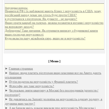
Популярные вопросы:
Правителі РФ і їх наближені мають бізнес і нерухомість в США, чому
російський народ чекає що хтось буде проти США?
я зустрічаюся з ріелтором. Як думаєте .. це надовго?
Якщо орати какраб на галерах, можна розжитися яхтами і нерухомістю
на ворожому заході?
Добридень! Таке питання: Як отримати виписку з будинкової книги
якщо господар нерухомості
Куди вкласти пару мільйонів євро, якщо не в нерухомість?
[ Меню ]
►
Главная страница
►
Навіщо люди платять ріелторам якщо власники все на Авито дають
оголошення
►
Путін податок на нерухомість у Франції платить?
►
Філософи, що таке нерухомість?
►
Чи реально зняти квартиру в Москві без посередників (агентств /
ріелторів)?
►
Не дивлячись на Заповіт чоловіка на нерухомість одному родичу, я
дружина маю частку?
►
А ви бачили якісь докази виклали про нерухомість Медведєва і