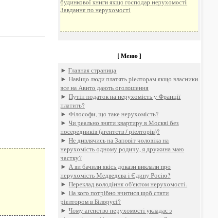
будинкової книги якщо господар нерухомості
Завдання по нерухомості
[ Меню ]
►
Главная страница
►
Навіщо люди платять ріелторам якщо власники
все на Авито дають оголошення
►
Путін податок на нерухомість у Франції
платить?
►
Філософи, що таке нерухомість?
►
Чи реально зняти квартиру в Москві без
посередників (агентств / ріелторів)?
►
Не дивлячись на Заповіт чоловіка на
нерухомість одному родичу, я дружина маю
частку?
►
А ви бачили якісь докази виклали про
нерухомість Медведєва і Єдину Росію?
►
Переклад володіння об'єктом нерухомості.
►
На кого потрібно вчитися щоб стати
ріелтором в Білорусі?
►
Чому агенство нерухомості укладає з