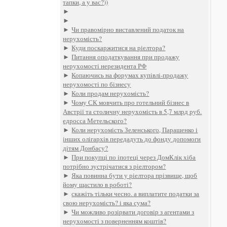
тапки, а у вас?))
►
►
►
Чи правомірно виставлений податок на
нерухомість?
►
Куди поскаржитися на ріелтора?
►
Питання оподаткування при продажу
нерухомості нерезидента РФ
►
Копаючись на форумах купівлі-продажу
нерухомості по бізнесу
►
Коли продам нерухомість?
►
Чому СК мовчить про готельний бізнес в
Австрії та столичну нерухомість в 5,7 млрд руб.
едросса Метельского?
►
Коли нерухомість Зеленського, Парашенко і
інших олігархів передадуть до фонду допомоги
дітям Донбасу?
►
При покупці по іпотеці через ДомКлік хіба
потрібно зустрічатися з ріелтором?
►
Яка повинна бути у ріелтора прізвище, щоб
йому щастило в роботі?
►
скажіть тільки чесно. а виплатите податки за
свою нерухомість? і яка сума?
►
Чи можливо розірвати договір з агентами з
нерухомості з поверненням коштів?