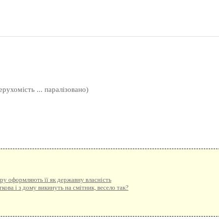
ерухомість ... паралізовано)
ру оформляють її як державну власність
ова і з дому викинуть на смітник, весело так?