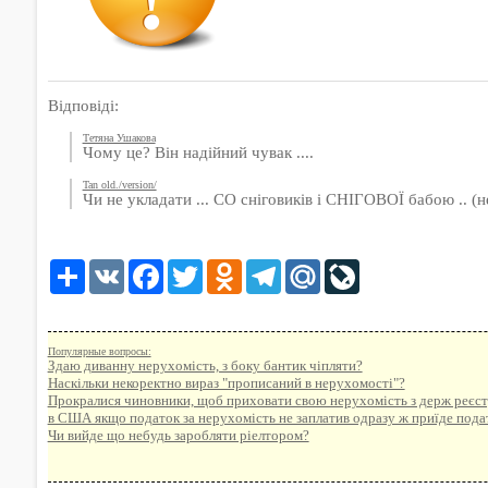
Відповіді:
Тетяна Ушакова
Чому це? Він надійний чувак ....
Tan old./version/
Чи не укладати ... СО сніговиків і СНІГОВОЇ бабою .. (н
Share
VK
Facebook
Twitter
Odnoklassniki
Telegram
Mail.Ru
LiveJournal
Популярные вопросы:
Здаю диванну нерухомість, з боку бантик чіпляти?
Наскільки некоректно вираз "прописаний в нерухомості"?
Прокралися чиновники, щоб приховати свою нерухомість з держ реєст
в США якщо податок за нерухомість не заплатив одразу ж приїде податк
Чи вийде що небудь заробляти ріелтором?