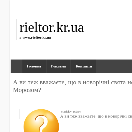
rieltor.kr.ua
» www.rieltor.kr.ua
Головна
Реклама
Контакти
А ви теж вважаєте, що в новорічні свята н
Морозом?
stanislav_ryzhov
А ви теж вважаєте, що в новорічні с