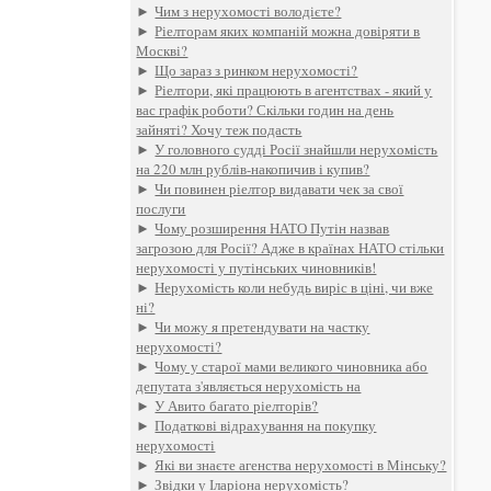
►
Чим з нерухомості володієте?
►
Ріелторам яких компаній можна довіряти в
Москві?
►
Що зараз з ринком нерухомості?
►
Ріелтори, які працюють в агентствах - який у
вас графік роботи? Скільки годин на день
зайняті? Хочу теж подасть
►
У головного судді Росії знайшли нерухомість
на 220 млн рублів-накопичив і купив?
►
Чи повинен ріелтор видавати чек за свої
послуги
►
Чому розширення НАТО Путін назвав
загрозою для Росії? Адже в країнах НАТО стільки
нерухомості у путінських чиновників!
►
Нерухомість коли небудь виріс в ціні, чи вже
ні?
►
Чи можу я претендувати на частку
нерухомості?
►
Чому у старої мами великого чиновника або
депутата з'являється нерухомість на
►
У Авито багато ріелторів?
►
Податкові відрахування на покупку
нерухомості
►
Які ви знаєте агенства нерухомості в Мінську?
►
Звідки у Іларіона нерухомість?