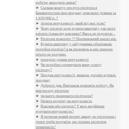
роботи, виходити заміж?
►
Скільки коштує послуга ріелтора в
Башкортостані при продажу земельної ділянки за
1 650 000 р. ?
►
Агенти нерухомості, який від них толк?
►
Чому ріелтор хоче купити квартиру для свого
клієнта тільки від власника? Якось це підозріло ..
►
Ріелтори помогите !!! Порівняльний аналіз цін.
►
Купити квартиру у забудовника обов'язково
потрібен ріелтор? я як іноземець в цих паперах
нічого не розумію.
►
порадьте дошки нерухомості
►
Чи потрібно отримувати вищу освіту
ріелтору?
►
Продаж нерухомості, вимагає договір купівлі-
продажу
►
Доброго дня. Вирішила поміняти роботу. Як
вам посаду ріелтора
►
чи варто працювати ріелтором?
►
Оплата податку на нерухомість
►
Власник або ріелтор? У кого надійніше
купувати нерухомість?
►
Я почитав новий проект закону по ріелторам і
тепер треба розуміти, що чорних ріелторів
прикриють?