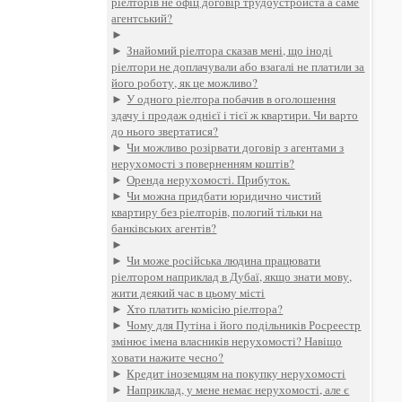
ріелторів не офіц договір трудоустройста а саме
агентський?
►
►
Знайомий ріелтора сказав мені, що іноді
ріелтори не доплачували або взагалі не платили за
його роботу, як це можливо?
►
У одного ріелтора побачив в оголошення
здачу і продаж однієї і тієї ж квартири. Чи варто
до нього звертатися?
►
Чи можливо розірвати договір з агентами з
нерухомості з поверненням коштів?
►
Оренда нерухомості. Прибуток.
►
Чи можна придбати юридично чистий
квартиру без ріелторів, пологий тільки на
банківських агентів?
►
►
Чи може російська людина працювати
ріелтором наприклад в Дубаї, якщо знати мову,
жити деякий час в цьому місті
►
Хто платить комісію ріелтора?
►
Чому для Путіна і його подільників Росреестр
змінює імена власників нерухомості? Навіщо
ховати нажите чесно?
►
Кредит іноземцям на покупку нерухомості
►
Наприклад, у мене немає нерухомості, але є