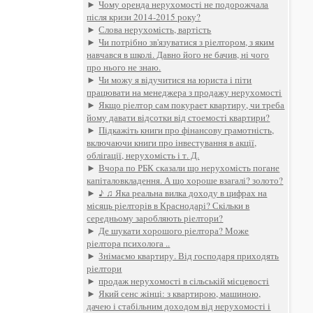
►
Чому оренда нерухомості не подорожчала
після кризи 2014-2015 року?
►
Слова нерухомість, вартість
►
Чи потрібно зв'язуватися з ріелтором, з яким
навчався в школі. Давно його не бачив, ні чого
про нього не знаю.
►
Чи можу я відучитися на юриста і піти
працювати на менеджера з продажу нерухомості
►
Якщо ріелтор сам покурает квартиру, чи треба
йому давати відсотки від стоемості квартири?
►
Підкажіть книги про фінансову грамотність,
включаючи книги про інвестування в акції,
облігації, нерухомість і т. Д.
►
Вчора по РБК сказали що нерухомість погане
капіталовкладення. А що хороше взагалі? золото?
►
♪ ♫ Яка реальна вилка доходу в цифрах на
місяць ріелторів в Краснодарі? Скільки в
середньому заробляють ріелтори?
►
Де шукати хорошого ріелтора? Може
ріелтора психолога ..
►
Знімаємо квартиру. Від господаря приходять
ріелтори
►
продаж нерухомості в сільській місцевості
►
Який сенс жінці: з квартирою, машиною,
дачею і стабільним доходом від нерухомості і