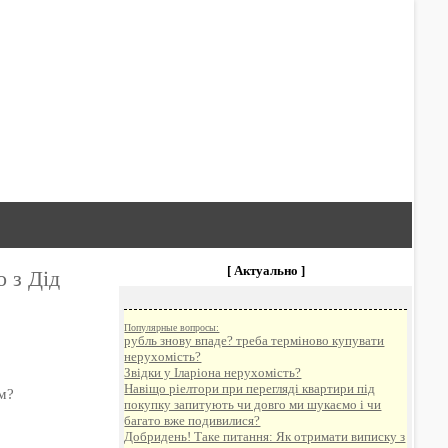
[ Актуально ]
о з Дід
Популярные вопросы:
рубль знову впаде? треба терміново купувати
нерухомість?
Звідки у Іларіона нерухомість?
Навіщо ріелтори при перегляді квартири під
м?
покупку запитують чи довго ми шукаємо і чи
багато вже подивилися?
Добридень! Таке питання: Як отримати виписку з