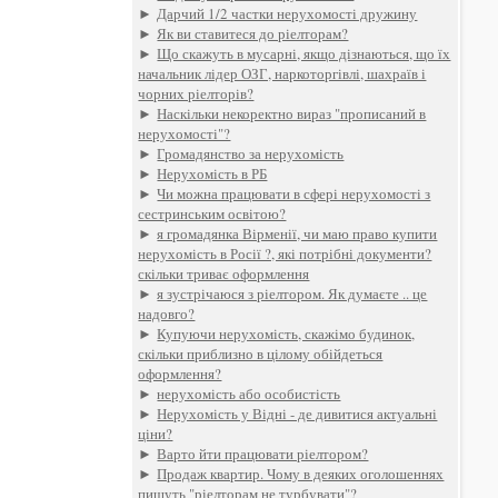
►
Дарчий 1/2 частки нерухомості дружину
►
Як ви ставитеся до ріелторам?
►
Що скажуть в мусарні, якщо дізнаються, що їх
начальник лідер ОЗГ, наркоторгівлі, шахраїв і
чорних ріелторів?
►
Наскільки некоректно вираз "прописаний в
нерухомості"?
►
Громадянство за нерухомість
►
Нерухомість в РБ
►
Чи можна працювати в сфері нерухомості з
сестринським освітою?
►
я громадянка Вірменії, чи маю право купити
нерухомість в Росії ?, які потрібні документи?
скільки триває оформлення
►
я зустрічаюся з ріелтором. Як думаєте .. це
надовго?
►
Купуючи нерухомість, скажімо будинок,
скільки приблизно в цілому обійдеться
оформлення?
►
нерухомість або особистість
►
Нерухомість у Відні - де дивитися актуальні
ціни?
►
Варто йти працювати ріелтором?
►
Продаж квартир. Чому в деяких оголошеннях
пишуть "ріелторам не турбувати"?