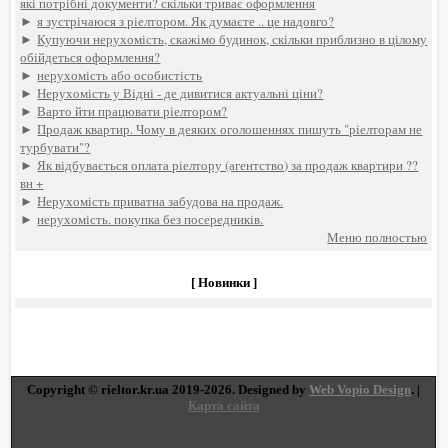
які потрібні документи? скільки триває оформлення
►
я зустрічаюся з ріелтором. Як думаєте .. це надовго?
►
Купуючи нерухомість, скажімо будинок, скільки приблизно в цілому
обійдеться оформлення?
►
нерухомість або особистість
►
Нерухомість у Відні - де дивитися актуальні ціни?
►
Варто йти працювати ріелтором?
►
Продаж квартир. Чому в деяких оголошеннях пишуть "ріелторам не
турбувати"?
►
Як відбувається оплата ріелтору (агентство) за продаж квартири ??
вн +
►
Нерухомість приватна забудова на продаж.
►
нерухомість. покупка без посередників.
Меню полностью
[ Новинки ]
Copyright © rieltor.kr.ua 2019-2026. Designed by
Web Vopio Design
. |
Карта сайта