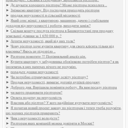
►
Де шукати хорошого ріелтора? Може ріелтора психолога ..
►
Знімаємо квартиру. Від господаря приходять ріелтори
►
продаж нерухомості в сільській місцевості
►
Який сенс жінці: з квартирою, машиною, дачею і стабільним
доходом від нерухомості і роботи, виходити заміж?
►
Скільки коштує послуга ріелтора в Башкортостані при продажу
земельної ділянки за 1 650 000 р. ?
►
Агенти нерухомості, який від них толк?
►
Чому ріелтор хоче купити квартиру для свого клієнта тільки від
власника? Якось це підозріло ..
►
Ріелтори помогите !!! Порівняльний аналіз цін.
►
Купити квартиру у забудовника обов'язково потрібен ріелтор? я як
іноземець в цих паперах нічого не розумію.
►
порадьте дошки нерухомості
►
Чи потрібно отримувати вищу освіту ріелтору?
►
Продаж нерухомості, вимагає договір купівлі-продажу
►
Доброго дня. Вирішила поміняти роботу. Як вам посаду ріелтора
►
чи варто працювати ріелтором?
►
Оплата податку на нерухомість
►
Власник або ріелтор? У кого надійніше купувати нерухомість?
►
Я почитав новий проект закону по ріелторам і тепер треба розуміти,
що чорних ріелторів прикриють?
►
Чим з нерухомості володієте?
►
Ріелторам яких компаній можна довіряти в Москві?