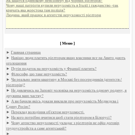
Як защітся одинокому пенсіонеру від чорних ріелторів?
Чому наші патріоти купили нерухомість в Італії і гажданство -так
кричать яка жорстока там поліція?
Людина. який працює в агентстві нерухомості ріелтори
[ Меню ]
►
Главная страница
►
Навіщо люди платять ріелторам якщо власники все на Авито дають
оголошення
►
Путін податок на нерухомість у Франції платить?
►
Філософи, що таке нерухомість?
►
Чи реально зняти квартиру в Москві без посередників (агентств /
ріелторів)?
►
Не дивлячись на Заповіт чоловіка на нерухомість одному родичу, я
дружина маю частку?
►
А ви бачили якісь докази виклали про нерухомість Медведєва і
Єдину Росію?
►
Переклад володіння об'єктом нерухомості.
►
На кого потрібно вчитися щоб стати ріелтором в Білорусі?
►
Чому агенство нерухомості укладає з ріелторів не офіц договір
трудоустройста а саме агентський?
►