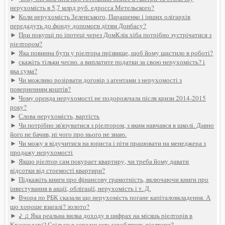
нерухомість в 5,7 млрд руб. едросса Метельского?
►
Коли нерухомість Зеленського, Парашенко і інших олігархів
передадуть до фонду допомоги дітям Донбасу?
►
При покупці по іпотеці через ДомКлік хіба потрібно зустрічатися з
ріелтором?
►
Яка повинна бути у ріелтора прізвище, щоб йому щастило в роботі?
►
скажіть тільки чесно. а виплатите податки за свою нерухомість? і
яка сума?
►
Чи можливо розірвати договір з агентами з нерухомості з
поверненням коштів?
►
Чому оренда нерухомості не подорожчала після кризи 2014-2015
року?
►
Слова нерухомість, вартість
►
Чи потрібно зв'язуватися з ріелтором, з яким навчався в школі. Давно
його не бачив, ні чого про нього не знаю.
►
Чи можу я відучитися на юриста і піти працювати на менеджера з
продажу нерухомості
►
Якщо ріелтор сам покурает квартиру, чи треба йому давати
відсотки від стоемості квартири?
►
Підкажіть книги про фінансову грамотність, включаючи книги про
інвестування в акції, облігації, нерухомість і т. Д.
►
Вчора по РБК сказали що нерухомість погане капіталовкладення. А
що хороше взагалі? золото?
►
♪ ♫ Яка реальна вилка доходу в цифрах на місяць ріелторів в
Краснодарі? Скільки в середньому заробляють ріелтори?