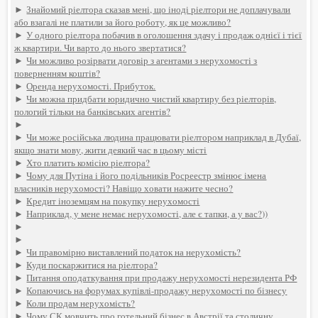
►
Знайомий ріелтора сказав мені, що іноді ріелтори не доплачували
або взагалі не платили за його роботу, як це можливо?
►
У одного ріелтора побачив в оголошення здачу і продаж однієї і тієї
ж квартири. Чи варто до нього звертатися?
►
Чи можливо розірвати договір з агентами з нерухомості з
поверненням коштів?
►
Оренда нерухомості. Прибуток.
►
Чи можна придбати юридично чистий квартиру без ріелторів,
пологий тільки на банківських агентів?
►
►
Чи може російська людина працювати ріелтором наприклад в Дубаї,
якщо знати мову, жити деякий час в цьому місті
►
Хто платить комісію ріелтора?
►
Чому для Путіна і його подільників Росреестр змінює імена
власників нерухомості? Навіщо ховати нажите чесно?
►
Кредит іноземцям на покупку нерухомості
►
Наприклад, у мене немає нерухомості, але є тапки, а у вас?))
►
►
►
Чи правомірно виставлений податок на нерухомість?
►
Куди поскаржитися на ріелтора?
►
Питання оподаткування при продажу нерухомості нерезидента РФ
►
Копаючись на форумах купівлі-продажу нерухомості по бізнесу
►
Коли продам нерухомість?
►
Чому СК мовчить про готельний бізнес в Австрії та столичну