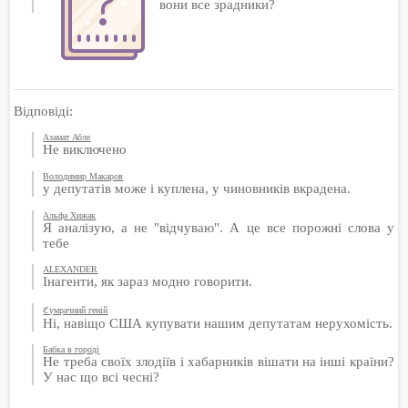
вони все зрадники?
Відповіді:
Азамат Абле
Не виключено
Володимир Макаров
у депутатів може і куплена, у чиновників вкрадена.
Альфа Хижак
Я аналізую, а не "відчуваю". А це все порожні слова у
тебе
ALEXANDER
Інагенти, як зараз модно говорити.
ℭумрачний геній
Ні, навіщо США купувати нашим депутатам нерухомість.
Бабка в городі
Не треба своїх злодіїв і хабарників вішати на інші країни?
У нас що всі чесні?