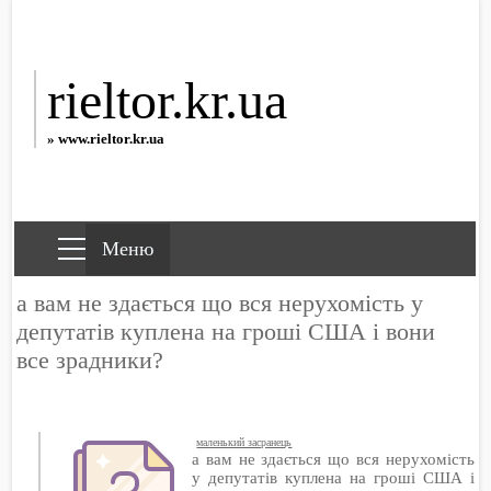
rieltor.kr.ua
» www.rieltor.kr.ua
а вам не здається що вся нерухомість у
депутатів куплена на гроші США і вони
все зрадники?
маленький засранець
а вам не здається що вся нерухомість
у депутатів куплена на гроші США і