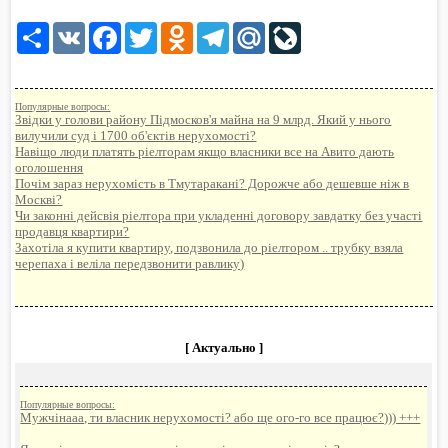
Share
VK
Facebook
Twitter
Odnoklassniki
Telegram
Mail.Ru
LiveJournal
Популярные вопросы:
Звідки у голови району Підмосков'я майна на 9 млрд. Який у нього
вилучили суд і 1700 об'єктів нерухомості?
Навіщо люди платять ріелторам якщо власники все на Авито дають
оголошення
Почім зараз нерухомість в Тмутаракані? Дорожче або дешевше ніж в
Москві?
Чи законні дейсвія ріелтора при укладенні договору завдатку без участі
продавця квартири?
Захотіла я купити квартиру, подзвонила до ріелтором .. трубку взяла
черепаха і веліла передзвонити равлику)
[ Актуально ]
Популярные вопросы:
Мужчінааа, ти власник нерухомості? або ще ого-го все працює?))) +++