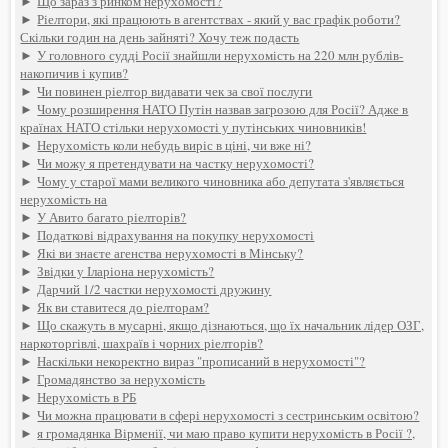
►
Що зараз з ринком нерухомості?
►
Ріелтори, які працюють в агентствах - який у вас графік роботи?
Скільки годин на день зайняті? Хочу теж подасть
►
У головного судді Росії знайшли нерухомість на 220 млн рублів-
накопичив і купив?
►
Чи повинен ріелтор видавати чек за свої послуги
►
Чому розширення НАТО Путін назвав загрозою для Росії? Адже в
країнах НАТО стільки нерухомості у путінських чиновників!
►
Нерухомість коли небудь виріс в ціні, чи вже ні?
►
Чи можу я претендувати на частку нерухомості?
►
Чому у старої мами великого чиновника або депутата з'являється
нерухомість на
►
У Авито багато ріелторів?
►
Податкові відрахування на покупку нерухомості
►
Які ви знаєте агенства нерухомості в Мінську?
►
Звідки у Іларіона нерухомість?
►
Дарчий 1/2 частки нерухомості дружину
►
Як ви ставитеся до ріелторам?
►
Що скажуть в мусарні, якщо дізнаються, що їх начальник лідер ОЗГ,
наркоторгівлі, шахраїв і чорних ріелторів?
►
Наскільки некоректно вираз "прописаний в нерухомості"?
►
Громадянство за нерухомість
►
Нерухомість в РБ
►
Чи можна працювати в сфері нерухомості з сестринським освітою?
►
я громадянка Вірменії, чи маю право купити нерухомість в Росії ?,