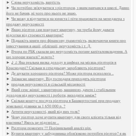
►
Слова нерухомість, вартість
►
Чи потрібно зв'язуватися з ріелтором, з яким навчався в школі. Давно
його не бачив, ні чого про нього не знаю.
►
Чи можу я відучитися на юриста і піти працювати на менеджера з
продажу нерухомості
►
Якщо ріелтор сам покурает квартиру, чи треба йому давати
відсотки від стоемості квартири?
►
Підкажіть книги про фінансову грамотність, включаючи книги про
інвестування в акції, облігації, нерухомість і т. Д.
►
Вчора по РБК сказали що нерухомість погане капіталовкладення. А
що хороше взагалі? золото?
►
♪ ♫ Яка реальна вилка доходу в цифрах на місяць ріелторів в
Краснодарі? Скільки в середньому заробляють ріелтори?
►
Де шукати хорошого ріелтора? Може ріелтора психолога ..
►
Знімаємо квартиру. Від господаря приходять ріелтори
►
продаж нерухомості в сільській місцевості
►
Який сенс жінці: з квартирою, машиною, дачею і стабільним
доходом від нерухомості і роботи, виходити заміж?
►
Скільки коштує послуга ріелтора в Башкортостані при продажу
земельної ділянки за 1 650 000 р. ?
►
Агенти нерухомості, який від них толк?
►
Чому ріелтор хоче купити квартиру для свого клієнта тільки від
власника? Якось це підозріло ..
►
Ріелтори помогите !!! Порівняльний аналіз цін.
►
Купити квартиру у забудовника обов'язково потрібен ріелтор? я як