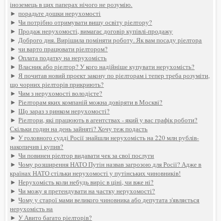
іноземець в цих паперах нічого не розумію.
►
порадьте дошки нерухомості
►
Чи потрібно отримувати вищу освіту ріелтору?
►
Продаж нерухомості, вимагає договір купівлі-продажу
►
Доброго дня. Вирішила поміняти роботу. Як вам посаду ріелтора
►
чи варто працювати ріелтором?
►
Оплата податку на нерухомість
►
Власник або ріелтор? У кого надійніше купувати нерухомість?
►
Я почитав новий проект закону по ріелторам і тепер треба розуміти,
що чорних ріелторів прикриють?
►
Чим з нерухомості володієте?
►
Ріелторам яких компаній можна довіряти в Москві?
►
Що зараз з ринком нерухомості?
►
Ріелтори, які працюють в агентствах - який у вас графік роботи?
Скільки годин на день зайняті? Хочу теж подасть
►
У головного судді Росії знайшли нерухомість на 220 млн рублів-
накопичив і купив?
►
Чи повинен ріелтор видавати чек за свої послуги
►
Чому розширення НАТО Путін назвав загрозою для Росії? Адже в
країнах НАТО стільки нерухомості у путінських чиновників!
►
Нерухомість коли небудь виріс в ціні, чи вже ні?
►
Чи можу я претендувати на частку нерухомості?
►
Чому у старої мами великого чиновника або депутата з'являється
нерухомість на
►
У Авито багато ріелторів?