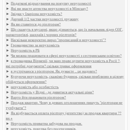
►
Податкові відрахування на покупку нерухомості
►
Які ви знаєте агенства нерухомості в Мінську?
►
Звідки у Іларіона нерухомість?
►
Дарчий 1/2 частки нерухомості дружину
►
Як ви ставитеся до ріелторам?
►
Що скажуть в мусарні, якщо дізнаються, що їх начальник лідер ОЗГ,
наркоторгівлі, шахраїв і чорних ріелторів?
►
Наскільки некоректно вираз "прописаний в нерухомості"?
►
Громадянство за нерухомість
►
Нерухомість в РБ
►
Чи можна працювати в сфері нерухомості з сестринським освітою?
►
я громадянка Вірменії, чи маю право купити нерухомість в Росії ?,
які потрібні документи? скільки триває оформлення
►
я зустрічаюся з ріелтором. Як думаєте .. це надовго?
►
Купуючи нерухомість, скажімо будинок, скільки приблизно в цілому
обійдеться оформлення?
►
нерухомість або особистість
►
Нерухомість у Відні - де дивитися актуальні ціни?
►
Варто йти працювати ріелтором?
►
Продаж квартир. Чому в деяких оголошеннях пишуть "ріелторам не
турбувати"?
►
Як відбувається оплата ріелтору (агентство) за продаж квартири ??
вн +
►
Нерухомість приватна забудова на продаж.
►
нерухомість. покупка без посередників.