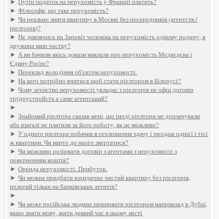
►
Путін податок на нерухомість у Франції платить?
►
Філософи, що таке нерухомість?
►
Чи реально зняти квартиру в Москві без посередників (агентств /
ріелторів)?
►
Не дивлячись на Заповіт чоловіка на нерухомість одному родичу, я
дружина маю частку?
►
А ви бачили якісь докази виклали про нерухомість Медведєва і
Єдину Росію?
►
Переклад володіння об'єктом нерухомості.
►
На кого потрібно вчитися щоб стати ріелтором в Білорусі?
►
Чому агенство нерухомості укладає з ріелторів не офіц договір
трудоустройста а саме агентський?
►
►
Знайомий ріелтора сказав мені, що іноді ріелтори не доплачували
або взагалі не платили за його роботу, як це можливо?
►
У одного ріелтора побачив в оголошення здачу і продаж однієї і тієї
ж квартири. Чи варто до нього звертатися?
►
Чи можливо розірвати договір з агентами з нерухомості з
поверненням коштів?
►
Оренда нерухомості. Прибуток.
►
Чи можна придбати юридично чистий квартиру без ріелторів,
пологий тільки на банківських агентів?
►
►
Чи може російська людина працювати ріелтором наприклад в Дубаї,
якщо знати мову, жити деякий час в цьому місті