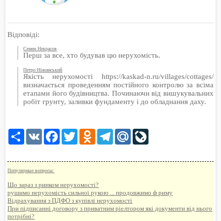
Відповіді:
Семен Некрасов
Перш за все, хто будував цю нерухомість.
Петро Ніжинський
Якість нерухомості https://kaskad-n.ru/villages/cottages/
визначається проведенням постійного контролю за всіма
етапами його будівництва. Починаючи від вишукувальних
робіт грунту, заливки фундаменту і до обладнання даху.
Share
VK
Facebook
Twitter
Odnoklassniki
Telegram
Mail.Ru
LiveJournal
Популярные вопросы:
Що зараз з ринком нерухомості?
рушимо нерухомість сильної рукою ... продовжимо ф риму
Відрахування з ПДФО з купівлі нерухомості
При підписанні договору з приватним ріелтором які документи від нього
потрібні?