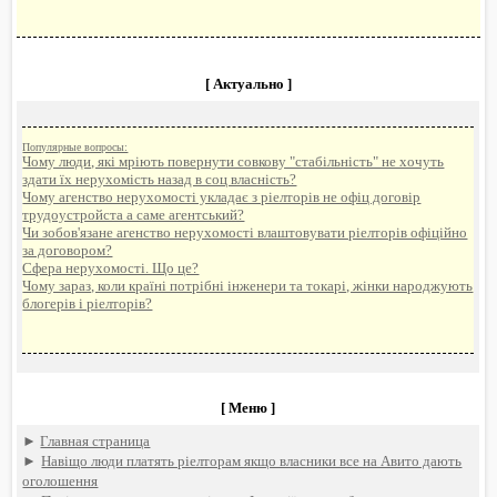
[ Актуально ]
Популярные вопросы:
Чому люди, які мріють повернути совкову "стабільність" не хочуть
здати їх нерухомість назад в соц власність?
Чому агенство нерухомості укладає з ріелторів не офіц договір
трудоустройста а саме агентський?
Чи зобов'язане агенство нерухомості влаштовувати ріелторів офіційно
за договором?
Сфера нерухомості. Що це?
Чому зараз, коли країні потрібні інженери та токарі, жінки народжують
блогерів і ріелторів?
[ Меню ]
►
Главная страница
►
Навіщо люди платять ріелторам якщо власники все на Авито дають
оголошення