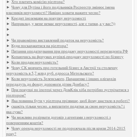
►
Хто платить комісію ріелтора?
►
Чому для Путіна і його подільників Росреестр змінює імена
власників нерухомості? Навіщо ховати нажите чесно?
►
Кредит іноземцям на покупку нерухомості
►
Наприклад, у мене немає нерухомості, але є тапки, а у вас?))
►
►
►
Чи правомірно виставлений податок на нерухомість?
►
Куди поскаржитися на ріелтора?
►
Питання оподаткування при продажу нерухомості нерезидента РФ
►
Копаючись на форумах купівлі-продажу нерухомості по бізнесу
►
Коли продам нерухомість?
►
Чому СК мовчить про готельний бізнес в Австрії та столичну
нерухомість в 5,7 млрд руб. едросса Метельского?
►
Коли нерухомість Зеленського, Парашенко і інших олігархів
передадуть до фонду допомоги дітям Донбасу?
►
При покупці по іпотеці через ДомКлік хіба потрібно зустрічатися з
ріелтором?
►
Яка повинна бути у ріелтора прізвище, щоб йому щастило в роботі?
►
скажіть тільки чесно. а виплатите податки за свою нерухомість? і
яка сума?
►
Чи можливо розірвати договір з агентами з нерухомості з
поверненням коштів?
►
Чому оренда нерухомості не подорожчала після кризи 2014-2015
року?