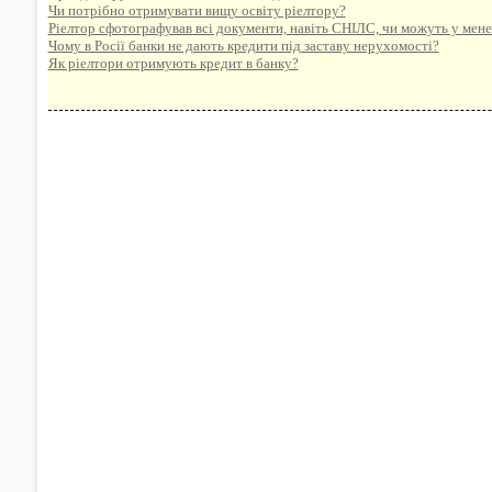
Чи потрібно отримувати вищу освіту ріелтору?
Ріелтор сфотографував всі документи, навіть СНІЛС, чи можуть у мене 
Чому в Росії банки не дають кредити під заставу нерухомості?
Як ріелтори отримують кредит в банку?