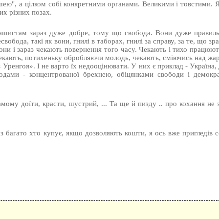
шею", а цілком собі конкретними органами. Великими і товстими. 
мих різних позах.
Фашистам зараз дуже добре, тому що свобода. Вони дуже правиль
обода, такі як вони, гнилі в таборах, гнилі за справу, за те, що з
 Вони і зараз чекають повернення того часу. Чекають і тихо працюю
, чекають, потихеньку обробляючи молодь, чекають, сміючись над ж
ренгоя». І не варто їх недооцінювати. У них є приклад - Україна,
ами - концентрованої брехнею, обіцянками свободи і демокра
самому доїти, красти, шустрий, ... Та ще й пизду .. про кохання не
з багато хто купує, якщо дозволяють кошти, я ось вже пригледів 