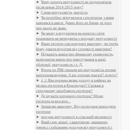
►
Чому оренда нерухомості не подорожчала
після кризи 2014-2015 року?
►
Слова нерухомість, вартість
►
Чи потрібно зв'язуватися з ріелтором, з яким
навчався в школі. Давно його не бачив, ні чого
про нього не знаю.
►
Чи можу я відучитися на юриста і піти
працювати на менеджера з продажу нерухомості
►
Якщо ріелтор сам покурает квартиру, чи треба
йому давати відсотки від стоемості квартири?
►
Підкажіть книги про фінансову грамотність,
включаючи книги про інвестування в акції,
облігації, нерухомість і т. Д.
►
Вчора по РБК сказали що нерухомість погане
капіталовкладення. А що хороше взагалі? золото?
►
♪ ♫ Яка реальна вилка доходу в цифрах на
місяць ріелторів в Краснодарі? Скільки в
середньому заробляють ріелтори?
►
Де шукати хорошого ріелтора? Може
ріелтора психолога ..
►
Знімаємо квартиру. Від господаря приходять
ріелтори
►
продаж нерухомості в сільській місцевості
►
Який сенс жінці: з квартирою, машиною,
дачею і стабільним доходом від нерухомості і