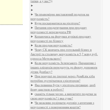
тапки, а у вас?))
►
►
►
Чи правомірно виставлений податок на
нерухомість?
►
Куди поскаржитися на ріелтора?
►
Питання оподаткування при продажу
нерухомості нерезидента РФ
►
Копаючись на форумах купівлі-продажу
нерухомості по бізнесу
►
Коли продам нерухомість?
►
Чому СК мовчить про готельний бізнес в
Австрії та столичну нерухомість в 5,7 млрд руб.
едросса Метельского?
►
Коли нерухомість Зеленського, Парашенко і
інших олігархів передадуть до фонду допомоги
дітям Донбасу?
►
При покупці по іпотеці через ДомКлік хіба
потрібно зустрічатися з ріелтором?
►
Яка повинна бути у ріелтора прізвище, щоб
йому щастило в роботі?
►
скажіть тільки чесно. а виплатите податки за
свою нерухомість? і яка сума?
►
Чи можливо розірвати договір з агентами з
нерухомості з поверненням коштів?