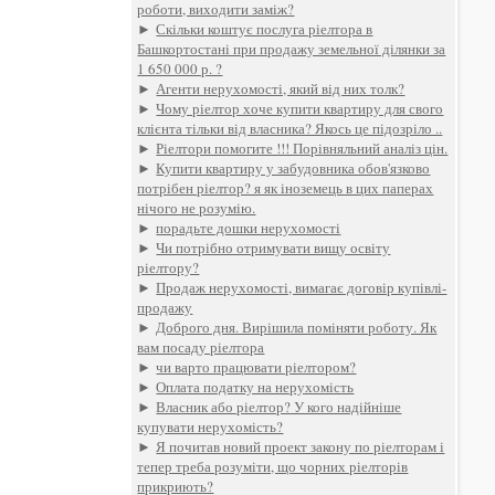
роботи, виходити заміж?
►
Скільки коштує послуга ріелтора в
Башкортостані при продажу земельної ділянки за
1 650 000 р. ?
►
Агенти нерухомості, який від них толк?
►
Чому ріелтор хоче купити квартиру для свого
клієнта тільки від власника? Якось це підозріло ..
►
Ріелтори помогите !!! Порівняльний аналіз цін.
►
Купити квартиру у забудовника обов'язково
потрібен ріелтор? я як іноземець в цих паперах
нічого не розумію.
►
порадьте дошки нерухомості
►
Чи потрібно отримувати вищу освіту
ріелтору?
►
Продаж нерухомості, вимагає договір купівлі-
продажу
►
Доброго дня. Вирішила поміняти роботу. Як
вам посаду ріелтора
►
чи варто працювати ріелтором?
►
Оплата податку на нерухомість
►
Власник або ріелтор? У кого надійніше
купувати нерухомість?
►
Я почитав новий проект закону по ріелторам і
тепер треба розуміти, що чорних ріелторів
прикриють?