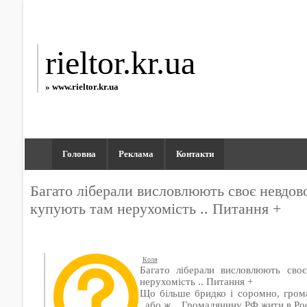
rieltor.kr.ua
» www.rieltor.kr.ua
Головна
Реклама
Контакти
Багато ліберали висловлюють своє невдов
купують там нерухомість .. Питання +
Коля
Багато ліберали висловлюють сво
нерухомість .. Питання +
Що більше бридко і соромно, гром
..або ж .. Громадянину РФ жити в Рос