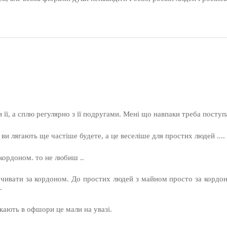
її, а сплю регулярно з її подругами. Мені що навпаки треба поступ
ви лягають ще частіше будете, а це веселіше для простих людей ....
кордоном. то не любиш ..
почивати за кордоном. До простих людей з майном просто за кордо
.
кають в офшори це мали на увазі.