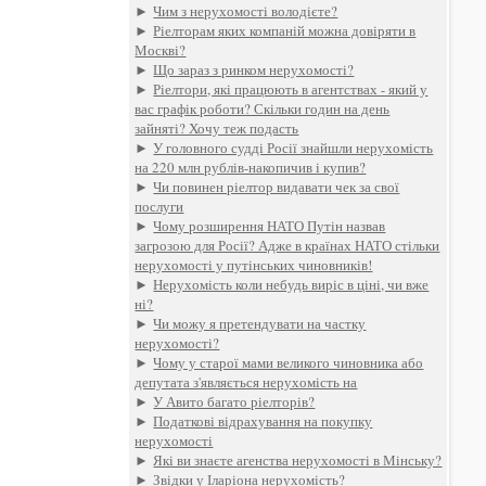
►
Чим з нерухомості володієте?
►
Ріелторам яких компаній можна довіряти в
Москві?
►
Що зараз з ринком нерухомості?
►
Ріелтори, які працюють в агентствах - який у
вас графік роботи? Скільки годин на день
зайняті? Хочу теж подасть
►
У головного судді Росії знайшли нерухомість
на 220 млн рублів-накопичив і купив?
►
Чи повинен ріелтор видавати чек за свої
послуги
►
Чому розширення НАТО Путін назвав
загрозою для Росії? Адже в країнах НАТО стільки
нерухомості у путінських чиновників!
►
Нерухомість коли небудь виріс в ціні, чи вже
ні?
►
Чи можу я претендувати на частку
нерухомості?
►
Чому у старої мами великого чиновника або
депутата з'являється нерухомість на
►
У Авито багато ріелторів?
►
Податкові відрахування на покупку
нерухомості
►
Які ви знаєте агенства нерухомості в Мінську?
►
Звідки у Іларіона нерухомість?