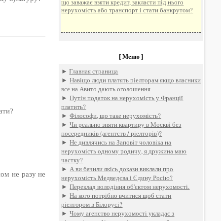
що заважає взяти кредит, закласти під нього
нерухомість або транспорт і стати банкрутом?
[ Меню ]
►
Главная страница
►
Навіщо люди платять ріелторам якщо власники
все на Авито дають оголошення
►
Путін податок на нерухомість у Франції
платить?
ати?
►
Філософи, що таке нерухомість?
►
Чи реально зняти квартиру в Москві без
посередників (агентств / ріелторів)?
►
Не дивлячись на Заповіт чоловіка на
нерухомість одному родичу, я дружина маю
частку?
►
А ви бачили якісь докази виклали про
ном не разу не
нерухомість Медведєва і Єдину Росію?
►
Переклад володіння об'єктом нерухомості.
►
На кого потрібно вчитися щоб стати
ріелтором в Білорусі?
►
Чому агенство нерухомості укладає з