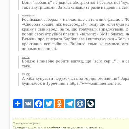
Вони "люблять" не якийсь абстрактної і безплотної "ду
так і внутрішніми. За кільканадцять разів на день і в са
мугикаючи
Російський ліберал - найчастіше латентний фашист. 
«Свобода краще, ніж несвобода!», Тому що коли була несв
країну і свій народ, за те, що грабували і зраджували.
порції своєї отруйної брехні в «вільних» ЗМІ і блогах
Вумен» про генерала Карбишева і виплоджуючи «Коль з У
практично все вийшло. Вийшло тими ж самими метод
допомогою ззовні.
вас Ек
Бридко і ганебно робити вигляд, що "всім сер .." ... а 
таке.
ЗР ЄК
А хіба купувати нерухомість за кордоном-злочин? Зара
будиночок в Туреччині в https://www.summerhome.ru
Share
VK
Facebook
Twitter
Odnoklassniki
Telegram
Mail.Ru
LiveJournal
Популярные вопросы:
Оренда нерухомості особою яка не досягла повноліття.