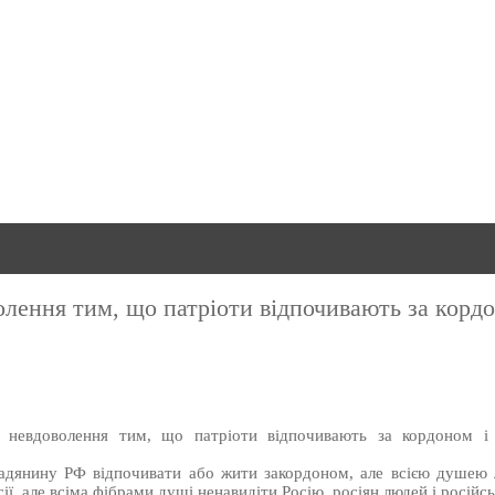
олення тим, що патріоти відпочивають за кордо
є невдоволення тим, що патріоти відпочивають за кордоном і
адянину РФ відпочивати або жити закордоном, але всією душею
ії, але всіма фібрами душі ненавидіти Росію, росіян людей і російс