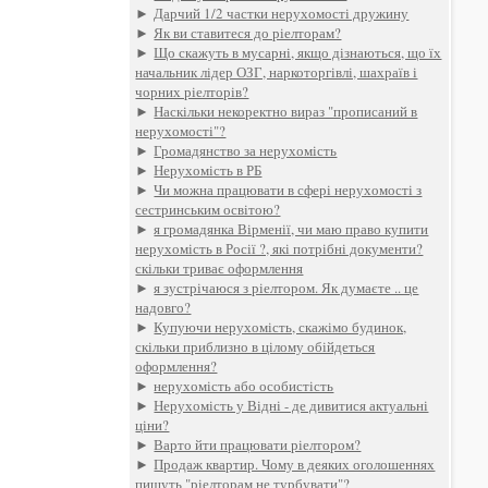
►
Дарчий 1/2 частки нерухомості дружину
►
Як ви ставитеся до ріелторам?
►
Що скажуть в мусарні, якщо дізнаються, що їх
начальник лідер ОЗГ, наркоторгівлі, шахраїв і
чорних ріелторів?
►
Наскільки некоректно вираз "прописаний в
нерухомості"?
►
Громадянство за нерухомість
►
Нерухомість в РБ
►
Чи можна працювати в сфері нерухомості з
сестринським освітою?
►
я громадянка Вірменії, чи маю право купити
нерухомість в Росії ?, які потрібні документи?
скільки триває оформлення
►
я зустрічаюся з ріелтором. Як думаєте .. це
надовго?
►
Купуючи нерухомість, скажімо будинок,
скільки приблизно в цілому обійдеться
оформлення?
►
нерухомість або особистість
►
Нерухомість у Відні - де дивитися актуальні
ціни?
►
Варто йти працювати ріелтором?
►
Продаж квартир. Чому в деяких оголошеннях
пишуть "ріелторам не турбувати"?