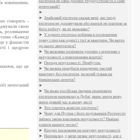
ріелторів не офіц договір трудоустройста а саме
Як зовнішніми,
агентський?
►
►
Знайомий ріелтора сказав мені, що іноді
но говорять -
ріелтори не доплачували або взагалі не платили за
раджували свою
його роботу, як це можливо?
ть, розливаючи
►
У одного ріелтора побачив в оголошення
артами «Камеді
здачу і продаж однієї і тієї ж квартири. Чи варто
 де у фашистів
до нього звертатися?
тії і щедрою
►
Чи можливо розірвати договір з агентами з
нерухомості з поверненням коштів?
►
Оренда нерухомості. Прибуток.
 знаючи, що це
►
Чи можна придбати юридично чистий
квартиру без ріелторів, пологий тільки на
банківських агентів?
►
собі непоганий
►
Чи може російська людина працювати
ріелтором наприклад в Дубаї, якщо знати мову,
жити деякий час в цьому місті
►
Хто платить комісію ріелтора?
►
Чому для Путіна і його подільників Росреестр
змінює імена власників нерухомості? Навіщо
ховати нажите чесно?
►
Кредит іноземцям на покупку нерухомості
►
Наприклад, у мене немає нерухомості, але є