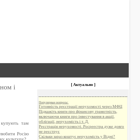
[ Актуально ]
ном і
Популярные вопросы:
Готовність реєстрації нерухомості через МФЦ
Підкажіть книги про фінансову грамотність,
включаючи книги про інвестування в акції,
облігації, нерухомість і т. Д.
 купують там
Реєстрація нерухомості. Росреестра дуже довго
не реєструє
 любити Росію
Скільки зараз коштує нерухомість у Відні?
ьку культуру?