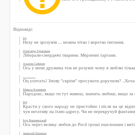
Відповіді:
lsg
Неху не зрозумів ... можна чітко і коротко питання.
Олександр Герасимов
Ліберали-смердючі тварини. Мерзенні таргани.
Альвіна Сафарян
Ось у мене дружина теж не розуміє чому я люблю тільки 
..............
Оц yoптать! Знову "скріпи" просувати доручили? ..Хоча 
Микола Климанов
Пародокс, якщо ти тут живеш, значить любиш, якщо за 
fhjf
Красти у свого народу не пристойно і після на це від
чув негативу на їхню адресу. Чи не перекручуй фактами
Ігор Вишневський
Ось через велику любов до Росії гроші ешелонами і виті
Анатолій Палаткін