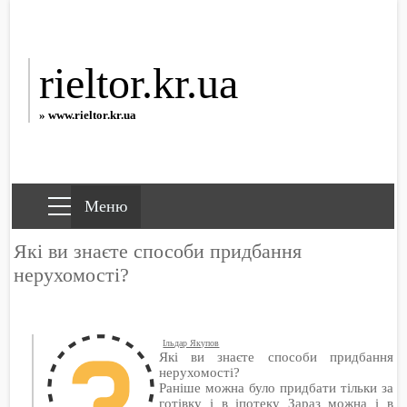
rieltor.kr.ua
» www.rieltor.kr.ua
Які ви знаєте способи придбання
нерухомості?
Ільдар Якупов
Які ви знаєте способи придбання
нерухомості?
Раніше можна було придбати тільки за
готівку і в іпотеку Зараз можна і в