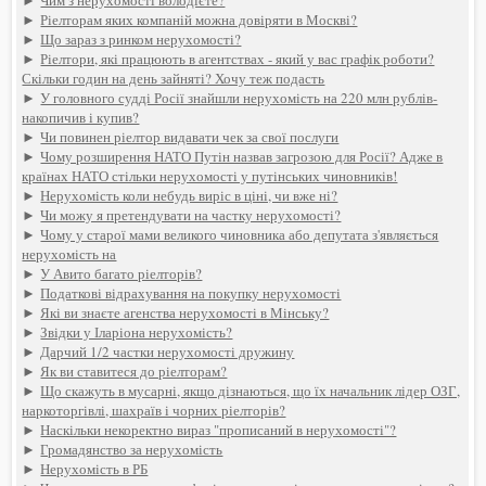
►
Чим з нерухомості володієте?
►
Ріелторам яких компаній можна довіряти в Москві?
►
Що зараз з ринком нерухомості?
►
Ріелтори, які працюють в агентствах - який у вас графік роботи?
Скільки годин на день зайняті? Хочу теж подасть
►
У головного судді Росії знайшли нерухомість на 220 млн рублів-
накопичив і купив?
►
Чи повинен ріелтор видавати чек за свої послуги
►
Чому розширення НАТО Путін назвав загрозою для Росії? Адже в
країнах НАТО стільки нерухомості у путінських чиновників!
►
Нерухомість коли небудь виріс в ціні, чи вже ні?
►
Чи можу я претендувати на частку нерухомості?
►
Чому у старої мами великого чиновника або депутата з'являється
нерухомість на
►
У Авито багато ріелторів?
►
Податкові відрахування на покупку нерухомості
►
Які ви знаєте агенства нерухомості в Мінську?
►
Звідки у Іларіона нерухомість?
►
Дарчий 1/2 частки нерухомості дружину
►
Як ви ставитеся до ріелторам?
►
Що скажуть в мусарні, якщо дізнаються, що їх начальник лідер ОЗГ,
наркоторгівлі, шахраїв і чорних ріелторів?
►
Наскільки некоректно вираз "прописаний в нерухомості"?
►
Громадянство за нерухомість
►
Нерухомість в РБ