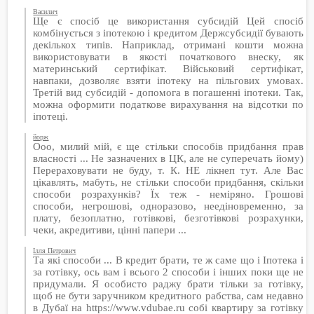
Василич
Ще є спосіб це використання субсидій Цей спосіб
комбінується з іпотекою і кредитом Держсубсидії бувають
декількох типів. Наприклад, отримані кошти можна
використовувати в якості початкового внеску, як
материнський сертифікат. Військовий сертифікат,
навпаки, дозволяє взяти іпотеку на пільгових умовах.
Третій вид субсидій - допомога в погашенні іпотеки. Так,
можна оформити податкове вирахування на відсотки по
іпотеці.
йорж
Ооо, милий мій, є ще стільки способів придбання прав
власності ... Не зазначених в ЦК, але не суперечать йому)
Перераховувати не буду, т. К. НЕ лікнеп тут. Але Вас
цікавлять, мабуть, не стільки способи придбання, скільки
способи розрахунків? Їх теж - неміряно. Грошові
способи, негрошові, одноразово, неедіновременно, за
плату, безоплатно, готівкові, безготівкові розрахунки,
чеки, акредитиви, цінні папери ...
Ілля Петрович
Та які способи ... В кредит брати, те ж саме що і Іпотека і
за готівку, ось вам і всього 2 способи і інших поки ще не
придумали. Я особисто раджу брати тільки за готівку,
щоб не бути заручником кредитного рабства, сам недавно
в Дубаї на https://www.vdubae.ru собі квартиру за готівку