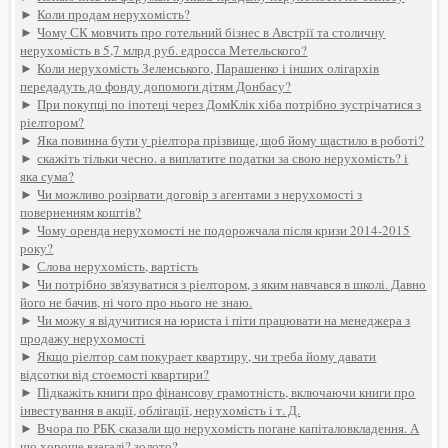
►
Коли продам нерухомість?
►
Чому СК мовчить про готельний бізнес в Австрії та столичну
нерухомість в 5,7 млрд руб. едросса Метельского?
►
Коли нерухомість Зеленського, Парашенко і інших олігархів
передадуть до фонду допомоги дітям Донбасу?
►
При покупці по іпотеці через ДомКлік хіба потрібно зустрічатися з
ріелтором?
►
Яка повинна бути у ріелтора прізвище, щоб йому щастило в роботі?
►
скажіть тільки чесно. а виплатите податки за свою нерухомість? і
яка сума?
►
Чи можливо розірвати договір з агентами з нерухомості з
поверненням коштів?
►
Чому оренда нерухомості не подорожчала після кризи 2014-2015
року?
►
Слова нерухомість, вартість
►
Чи потрібно зв'язуватися з ріелтором, з яким навчався в школі. Давно
його не бачив, ні чого про нього не знаю.
►
Чи можу я відучитися на юриста і піти працювати на менеджера з
продажу нерухомості
►
Якщо ріелтор сам покурает квартиру, чи треба йому давати
відсотки від стоемості квартири?
►
Підкажіть книги про фінансову грамотність, включаючи книги про
інвестування в акції, облігації, нерухомість і т. Д.
►
Вчора по РБК сказали що нерухомість погане капіталовкладення. А
що хороше взагалі? золото?