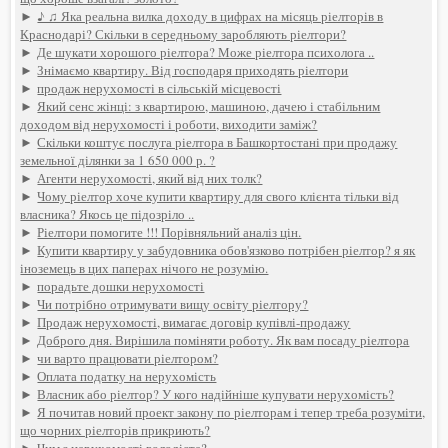
►
♪ ♫ Яка реальна вилка доходу в цифрах на місяць ріелторів в
Краснодарі? Скільки в середньому заробляють ріелтори?
►
Де шукати хорошого ріелтора? Може ріелтора психолога ..
►
Знімаємо квартиру. Від господаря приходять ріелтори
►
продаж нерухомості в сільській місцевості
►
Який сенс жінці: з квартирою, машиною, дачею і стабільним
доходом від нерухомості і роботи, виходити заміж?
►
Скільки коштує послуга ріелтора в Башкортостані при продажу
земельної ділянки за 1 650 000 р. ?
►
Агенти нерухомості, який від них толк?
►
Чому ріелтор хоче купити квартиру для свого клієнта тільки від
власника? Якось це підозріло ..
►
Ріелтори помогите !!! Порівняльний аналіз цін.
►
Купити квартиру у забудовника обов'язково потрібен ріелтор? я як
іноземець в цих паперах нічого не розумію.
►
порадьте дошки нерухомості
►
Чи потрібно отримувати вищу освіту ріелтору?
►
Продаж нерухомості, вимагає договір купівлі-продажу
►
Доброго дня. Вирішила поміняти роботу. Як вам посаду ріелтора
►
чи варто працювати ріелтором?
►
Оплата податку на нерухомість
►
Власник або ріелтор? У кого надійніше купувати нерухомість?
►
Я почитав новий проект закону по ріелторам і тепер треба розуміти,
що чорних ріелторів прикриють?