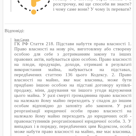
розстрочку, які ще способи ви знаєте?
і чому саме вони? У чому їх переваги?
Відповіді:
Іван Сараєв
ГК РФ Стаття 218. Підстави набуття права власності 1.
Право власності на нову річ, виготовлену або створену
особою для себе з дотриманням закону та інших
правових актів, набувається цією особою. Право власності
на плоди, продукцію, доходи, отримані в результаті
використання майна, набувається на підставах,
передбачених статтею 136 цього Кодексу. 2. Право
власності на майно, яке має власника, може бути
придбано іншою особою на підставі договору купівлі-
продажу, міни, дарування чи іншого угоди відчуження
цього майна. У разі смерті громадянина право власності
на належало йому майно переходить у спадок до іншим
особам відповідно до заповіту або законом. У разі
реорганізації юридичної особи право власності на
належало йому майно переходить до юридичних осіб -
правонаступників реорганізованої юридичної особи. 3. У
випадках і в порядку, передбачених цим Кодексом, особа
може набути право власності на майно, яке має власника,