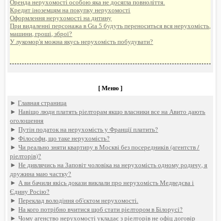
Оренда нерухомості особою яка не досягла повноліття.
Кредит іноземцям на покупку нерухомості
Оформлення нерухомості на дитину
При видаленні персонажа в Gta 5 будуть переноситься вся нерухомість,
машини, гроші, зброї?
У лукомор'я можна якусь нерухомість побудувати?
[ Меню ]
►
Главная страница
►
Навіщо люди платять ріелторам якщо власники все на Авито дають
оголошення
►
Путін податок на нерухомість у Франції платить?
►
Філософи, що таке нерухомість?
►
Чи реально зняти квартиру в Москві без посередників (агентств /
ріелторів)?
►
Не дивлячись на Заповіт чоловіка на нерухомість одному родичу, я
дружина маю частку?
►
А ви бачили якісь докази виклали про нерухомість Медведєва і
Єдину Росію?
►
Переклад володіння об'єктом нерухомості.
►
На кого потрібно вчитися щоб стати ріелтором в Білорусі?
►
Чому агенство нерухомості укладає з ріелторів не офіц договір