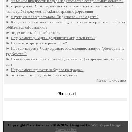
►
Чи можна працювати в сфері нерухомості з сестринським освітою?
►
я громадянка Вірменії, чи маю право купити нерухомість в Росії ?,
які потрібні документи? скільки триває оформлення
►
я зустрічаюся з ріелтором. Як думаєте .. це надовго?
►
Купуючи нерухомість, скажімо будинок, скільки приблизно в цілому
обійдеться оформлення?
►
нерухомість або особистість
►
Нерухомість у Відні - де дивитися актуальні ціни?
►
Варто йти працювати ріелтором?
►
Продаж квартир. Чому в деяких оголошеннях пишуть "ріелторам не
турбувати"?
►
Як відбувається оплата ріелтору (агентство) за продаж квартири ??
вн +
►
Нерухомість приватна забудова на продаж.
►
нерухомість. покупка без посередників.
Меню полностью
[ Новинки ]
Copyright © rieltor.kr.ua 2019-2026. Designed by
Web Vopio Design
. |
Карта сайта