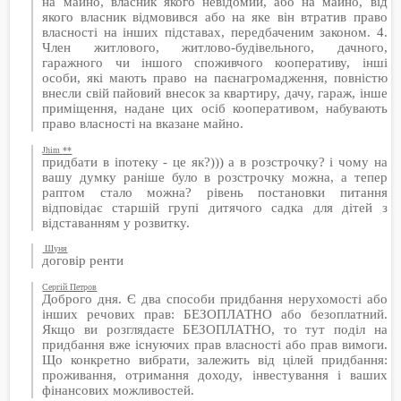
на майно, власник якого невідомий, або на майно, від
якого власник відмовився або на яке він втратив право
власності на інших підставах, передбаченим законом. 4.
Член житлового, житлово-будівельного, дачного,
гаражного чи іншого споживчого кооперативу, інші
особи, які мають право на паєнагромадження, повністю
внесли свій пайовий внесок за квартиру, дачу, гараж, інше
приміщення, надане цих осіб кооперативом, набувають
право власності на вказане майно.
Jhim **
придбати в іпотеку - це як?))) а в розстрочку? і чому на
вашу думку раніше було в розстрочку можна, а тепер
раптом стало можна? рівень постановки питання
відповідає старшій групі дитячого садка для дітей з
відставанням у розвитку.
Шуня
договір ренти
Сергій Петров
Доброго дня. Є два способи придбання нерухомості або
інших речових прав: БЕЗОПЛАТНО або безоплатний.
Якщо ви розглядаєте БЕЗОПЛАТНО, то тут поділ на
придбання вже існуючих прав власності або прав вимоги.
Що конкретно вибрати, залежить від цілей придбання:
проживання, отримання доходу, інвестування і ваших
фінансових можливостей.