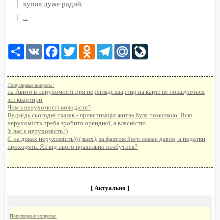
купив дуже радий.
...
Share
VK
Facebook
Twitter
Odnoklassniki
Telegram
Mail.Ru
LiveJournal
Популярные вопросы:
на Авито в нерухомості при перегляді квартир на карті не показуються
всі квартири
Чим з нерухомості володієте?
Ведмідь сьогодні сказав - приватизація житла була помилкою. Всю
нерухомість треба зробити орендної, а власністю
У вас є нерухомість?)
Є на доках нерухомість)) (льох), за фактом його немає давно, а податки
приходять. Як від нього правильно позбутися?
[ Актуально ]
Популярные вопросы: