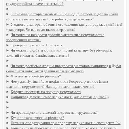
трудоустройста а саме агентський?
►
►
Знайомий ріелтора сказав мені, що іноді ріелтори не доплачували
або взагалі не платили за його роботу, як це можливо?
►
У одного ріелтора побачив в оголошення здачу і продаж однієї і тієї
ж квартири. Чи варто до нього звертатися?
►
Чи можливо розірвати договір з агентами з нерухомості з
поверненням коштів?
►
Оренда нерухомості. Прибуток.
►
Чи можна придбати юридично чистий квартиру без ріелторів,
пологий тільки на банківських агентів?
►
►
Чи може російська людина працювати ріелтором наприклад в Дубаї,
якщо знати мову, жити деякий час в цьому місті
►
Хто платить комісію ріелтора?
►
Чому для Путіна і його подільників Росреестр змінює імена
власників нерухомості? Навіщо ховати нажите чесно?
►
Кредит іноземцям на покупку нерухомості
►
Наприклад, у мене немає нерухомості, але є тапки, а у вас?))
►
►
►
Чи правомірно виставлений податок на нерухомість?
►
Куди поскаржитися на ріелтора?
►
Питання оподаткування при продажу нерухомості нерезидента РФ
►
Копаючись на форумах купівлі-продажу нерухомості по бізнесу