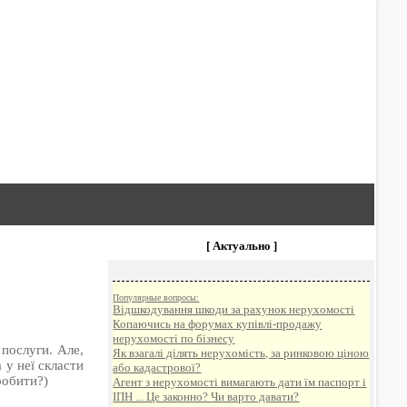
[ Актуально ]
Популярные вопросы:
Відшкодування шкоди за рахунок нерухомості
Копаючись на форумах купівлі-продажу
нерухомості по бізнесу
 послуги. Але,
Як взагалі ділять нерухомість, за ринковою ціною
 у неї скласти
або кадастрової?
робити?)
Агент з нерухомості вимагають дати їм паспорт і
ІПН ... Це законно? Чи варто давати?