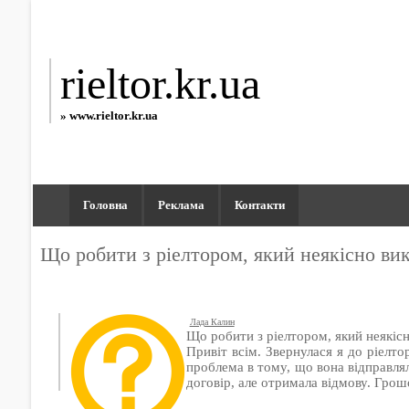
rieltor.kr.ua
» www.rieltor.kr.ua
Головна
Реклама
Контакти
Що робити з ріелтором, який неякісно ви
Лада Калин
Що робити з ріелтором, який неякіс
Привіт всім. Звернулася я до ріелто
проблема в тому, що вона відправлял
договір, але отримала відмову. Грош