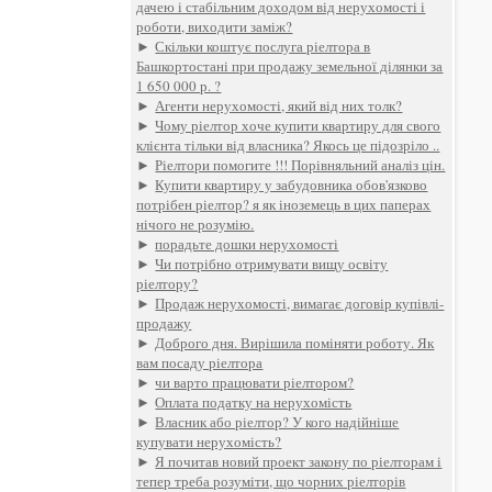
дачею і стабільним доходом від нерухомості і
роботи, виходити заміж?
►
Скільки коштує послуга ріелтора в
Башкортостані при продажу земельної ділянки за
1 650 000 р. ?
►
Агенти нерухомості, який від них толк?
►
Чому ріелтор хоче купити квартиру для свого
клієнта тільки від власника? Якось це підозріло ..
►
Ріелтори помогите !!! Порівняльний аналіз цін.
►
Купити квартиру у забудовника обов'язково
потрібен ріелтор? я як іноземець в цих паперах
нічого не розумію.
►
порадьте дошки нерухомості
►
Чи потрібно отримувати вищу освіту
ріелтору?
►
Продаж нерухомості, вимагає договір купівлі-
продажу
►
Доброго дня. Вирішила поміняти роботу. Як
вам посаду ріелтора
►
чи варто працювати ріелтором?
►
Оплата податку на нерухомість
►
Власник або ріелтор? У кого надійніше
купувати нерухомість?
►
Я почитав новий проект закону по ріелторам і
тепер треба розуміти, що чорних ріелторів