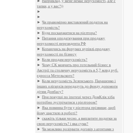
►
Наприклад, у мене немає нерухомості, але є
тапки, а у вас?))
►
►
►
Чи правомірно виставлений податок на
нерухомість?
►
Куди поскаржитися на ріелтора?
►
Питання оподаткування при продажу
нерухомості нерезидента РФ
►
Копаючись на форумах купівлі-продажу
нерухомості по бізнесу
►
Коли продам нерухомість?
►
Чому СК мовчить про готельний бізнес в
Австрії та столичну нерухомість в 5,7 млрд руб.
едросса Метельского?
►
Коли нерухомість Зеленського, Парашенко і
інших олігархів передадуть до фонду допомоги
дітям Донбасу?
►
При покупці по іпотеці через ДомКлік хіба
потрібно зустрічатися з ріелтором?
►
Яка повинна бути у ріелтора прізвище, щоб
йому щастило в роботі?
►
скажіть тільки чесно. а виплатите податки за
свою нерухомість? і яка сума?
►
Чи можливо розірвати договір з агентами з