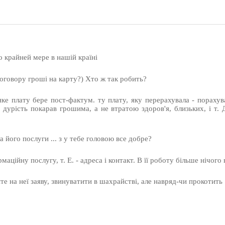
по крайней мере в нашій країні
 договору гроші на карту?) Хто ж так робить?
яке плату бере пост-фактум. ту плату, яку перерахувала - пораху
 дурість покарав грошима, а не втратою здоров'я, близьких, і т. 
а його послуги ... з у тебе головою все добре?
йну послугу, т. Е. - адреса і контакт. В її роботу більше нічого 
те на неї заяву, звинуватити в шахрайстві, але навряд-чи прокотить