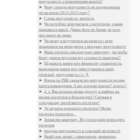
нерухомості з поверненням коштів?
►
Чому оренда нерухомості не подорожчала
після кризи 2014-2015 року?
►
Слова нерухомість, вартість
►
Чи потрібно зв'язуватися з ріелтором, з яким
навчався в школі. Давно його не бачив, ні чого
про нього не знаю.
►
Чи можу я відучитися на юриста і піти
працювати на менеджера з продажу нерухомості
►
Якщо ріелтор сам покурает квартиру, чи треба
йому давати відсотки від стоемості квартири?
►
Підкажіть книги про фінансову грамотність,
включаючи книги про інвестування в акції,
облігації, нерухомість і т. Д.
►
Вчора по РБК сказали що нерухомість погане
капіталовкладення. А що хороше взагалі? золото?
►
♪ ♫ Яка реальна вилка доходу в цифрах на
місяць ріелторів в Краснодарі? Скільки в
середньому заробляють ріелтори?
►
Де шукати хорошого ріелтора? Може
ріелтора психолога ..
►
Знімаємо квартиру. Від господаря приходять
ріелтори
►
продаж нерухомості в сільській місцевості
►
Який сенс жінці: з квартирою, машиною,