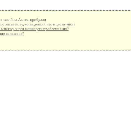
був такий на Авито. прибрали
о знати мову, жити деякий час в цьому місті
в зв'язку з цим виникнути проблеми і які?
 що вона хоче?