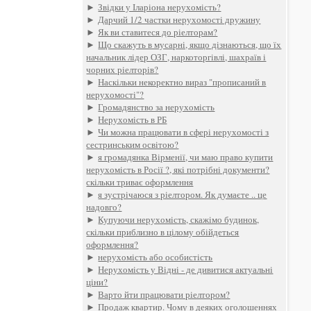
►
Звідки у Іларіона нерухомість?
►
Дарчий 1/2 частки нерухомості дружину
►
Як ви ставитеся до ріелторам?
►
Що скажуть в мусарні, якщо дізнаються, що їх
начальник лідер ОЗГ, наркоторгівлі, шахраїв і
чорних ріелторів?
►
Наскільки некоректно вираз "прописаний в
нерухомості"?
►
Громадянство за нерухомість
►
Нерухомість в РБ
►
Чи можна працювати в сфері нерухомості з
сестринським освітою?
►
я громадянка Вірменії, чи маю право купити
нерухомість в Росії ?, які потрібні документи?
скільки триває оформлення
►
я зустрічаюся з ріелтором. Як думаєте .. це
надовго?
►
Купуючи нерухомість, скажімо будинок,
скільки приблизно в цілому обійдеться
оформлення?
►
нерухомість або особистість
►
Нерухомість у Відні - де дивитися актуальні
ціни?
►
Варто йти працювати ріелтором?
►
Продаж квартир. Чому в деяких оголошеннях