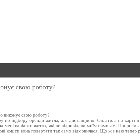
конує свою роботу?
но виконує свою роботу?
ру по підбору оренди житла, але дистанційно. Оплатила по карті її
а мені варіанти житла, які не відповідали моїм вимогам. Попросила
ові кошти вона повертати так само відмовилася. Що ж з нею тепер 