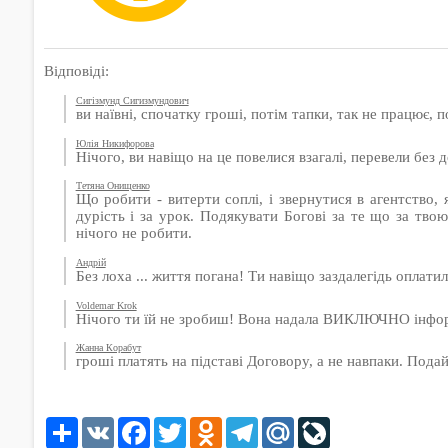
Відповіді:
Сигізмунд Сигизмундович
ви наївні, спочатку гроші, потім тапки, так не працює, 
Юлія Никифорова
Нічого, ви навіщо на це повелися взагалі, перевели без
Тетяна Онищенко
Що робити - витерти соплі, і звернутися в агентство, 
дурість і за урок. Подякувати Богові за те що за твою
нічого не робити.
Андрій
Без лоха ... життя погана! Ти навіщо заздалегідь оплатил
Voldemar Krok
Нічого ти їй не зробиш! Вона надала ВИКЛЮЧНО інформаці
Жанна Корабут
гроші платять на підставі Договору, а не навпаки. Подай
Share
VK
Facebook
Twitter
Odnoklassniki
Telegram
Mail.Ru
LiveJournal