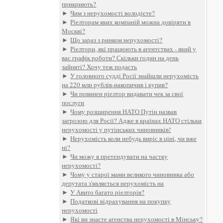
прикриють?
►
Чим з нерухомості володієте?
►
Ріелторам яких компаній можна довіряти в
Москві?
►
Що зараз з ринком нерухомості?
►
Ріелтори, які працюють в агентствах - який у
вас графік роботи? Скільки годин на день
зайняті? Хочу теж подасть
►
У головного судді Росії знайшли нерухомість
на 220 млн рублів-накопичив і купив?
►
Чи повинен ріелтор видавати чек за свої
послуги
►
Чому розширення НАТО Путін назвав
загрозою для Росії? Адже в країнах НАТО стільки
нерухомості у путінських чиновників!
►
Нерухомість коли небудь виріс в ціні, чи вже
ні?
►
Чи можу я претендувати на частку
нерухомості?
►
Чому у старої мами великого чиновника або
депутата з'являється нерухомість на
►
У Авито багато ріелторів?
►
Податкові відрахування на покупку
нерухомості
►
Які ви знаєте агенства нерухомості в Мінську?