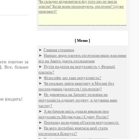
Чи складно відмовитися від того що не маєш
зовсім? Коли вони пропонують, ріелтори? (дуже
приємно)?
[ Меню ]
►
Главная страница
►
Навіщо люди платять ріелторам якщо власники
все на Авито дають оголошення
вати платою за
►
Путін податок на нерухомість у Франції
Д. Все, більше
платить?
►
Філософи, що таке нерухомість?
►
Чи реально зняти квартиру в Москві без
посередників (агентств / ріелторів)?
►
Не дивлячись на Заповіт чоловіка на
не входить!
нерухомість одному родичу, я дружина маю
частку?
►
А ви бачили якісь докази виклали про
нерухомість Медведєва і Єдину Росію?
►
Переклад володіння об'єктом нерухомості.
►
На кого потрібно вчитися щоб стати
ріелтором в Білорусі?