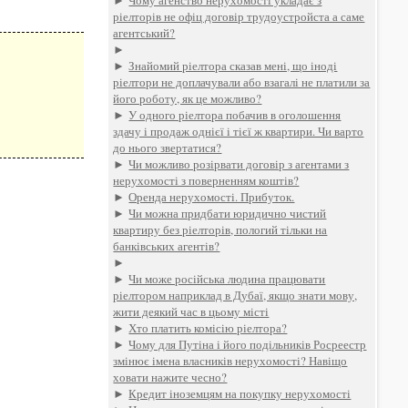
►
Чому агенство нерухомості укладає з
ріелторів не офіц договір трудоустройста а саме
агентський?
►
►
Знайомий ріелтора сказав мені, що іноді
ріелтори не доплачували або взагалі не платили за
його роботу, як це можливо?
►
У одного ріелтора побачив в оголошення
здачу і продаж однієї і тієї ж квартири. Чи варто
до нього звертатися?
►
Чи можливо розірвати договір з агентами з
нерухомості з поверненням коштів?
►
Оренда нерухомості. Прибуток.
►
Чи можна придбати юридично чистий
квартиру без ріелторів, пологий тільки на
банківських агентів?
►
►
Чи може російська людина працювати
ріелтором наприклад в Дубаї, якщо знати мову,
жити деякий час в цьому місті
►
Хто платить комісію ріелтора?
►
Чому для Путіна і його подільників Росреестр
змінює імена власників нерухомості? Навіщо
ховати нажите чесно?
►
Кредит іноземцям на покупку нерухомості