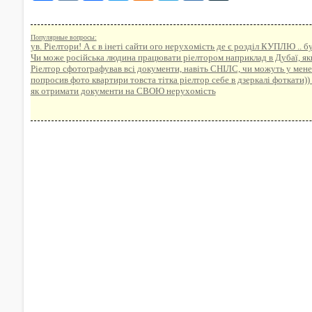
Популярные вопросы:
ув. Ріелтори! А є в інеті сайти ого нерухомість де є розділ КУПЛЮ .. 
Чи може російська людина працювати ріелтором наприклад в Дубаї, якщ
Ріелтор сфотографував всі документи, навіть СНІЛС, чи можуть у мене 
попросив фото квартири товста тітка ріелтор себе в дзеркалі фоткати))
як отримати документи на СВОЮ нерухомість