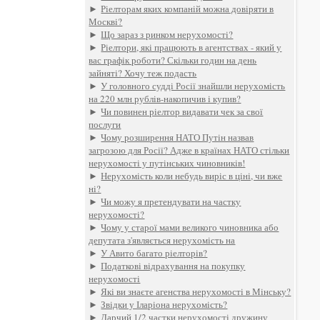
►
Ріелторам яких компаній можна довіряти в
Москві?
►
Що зараз з ринком нерухомості?
►
Ріелтори, які працюють в агентствах - який у
вас графік роботи? Скільки годин на день
зайняті? Хочу теж подасть
►
У головного судді Росії знайшли нерухомість
на 220 млн рублів-накопичив і купив?
►
Чи повинен ріелтор видавати чек за свої
послуги
►
Чому розширення НАТО Путін назвав
загрозою для Росії? Адже в країнах НАТО стільки
нерухомості у путінських чиновників!
►
Нерухомість коли небудь виріс в ціні, чи вже
ні?
►
Чи можу я претендувати на частку
нерухомості?
►
Чому у старої мами великого чиновника або
депутата з'являється нерухомість на
►
У Авито багато ріелторів?
►
Податкові відрахування на покупку
нерухомості
►
Які ви знаєте агенства нерухомості в Мінську?
►
Звідки у Іларіона нерухомість?
►
Дарчий 1/2 частки нерухомості дружину