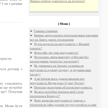
Навіщо робити довіреність на ріелтора?
 І чи є ризики
[ Меню ]
►
Главная страница
►
Навіщо люди платять ріелторам якщо власники
все на Авито дають оголошення
►
Путін податок на нерухомість у Франції
платить?
►
Філософи, що таке нерухомість?
►
Чи реально зняти квартиру в Москві без
феристи.
посередників (агентств / ріелторів)?
►
Не дивлячись на Заповіт чоловіка на
ться договір з
нерухомість одному родичу, я дружина маю
частку?
►
А ви бачили якісь докази виклали про
нерухомість Медведєва і Єдину Росію?
ому схвалюють
►
Переклад володіння об'єктом нерухомості.
кі ще потрібні
►
На кого потрібно вчитися щоб стати
и ще? Покупця
ріелтором в Білорусі?
►
Чому агенство нерухомості укладає з
ріелторів не офіц договір трудоустройста а саме
ри. Може бути