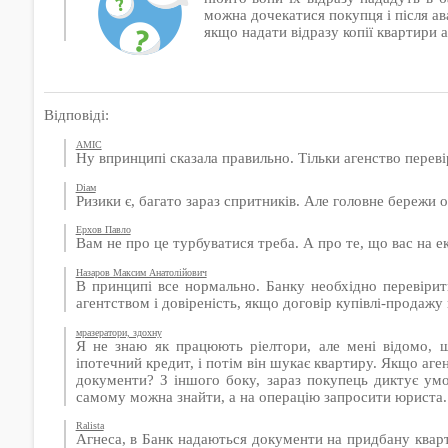
можна дочекатися покупця і після ава
якщо надати відразу копії квартири 
Відповіді:
AMIC
Ну впринципі сказала правильно. Тільки агенство переві
Diам
Ризики є, багато зараз спритників. Але головне бережи о
Ерхов Павло
Вам не про це турбуватися треба. А про те, що вас на е
Назаров Максим Анатолійович
В принципі все нормально. Банку необхідно перевірити
агентством і довіреність, якщо договір купівлі-продажу н
мразератори, здохну
Я не знаю як працюють ріелтори, але мені відомо, 
іпотечний кредит, і потім він шукає квартиру. Якщо аге
документи? З іншого боку, зараз покупець диктує ум
самому можна знайти, а на операцію запросити юриста.
Ralista
Агнеса, в Банк надаються документи на придбану квар