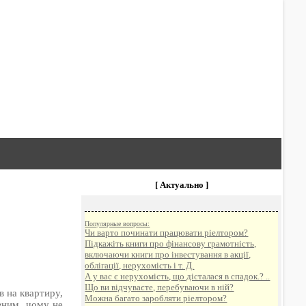
[ Актуально ]
Популярные вопросы:
Чи варто починати працювати ріелтором?
Підкажіть книги про фінансову грамотність,
включаючи книги про інвестування в акції,
облігації, нерухомість і т. Д.
А у вас є нерухомість, що дісталася в спадок.? ..
Що ви відчуваєте, перебуваючи в ній?
в на квартиру,
Можна багато заробляти ріелтором?
вним, чому не