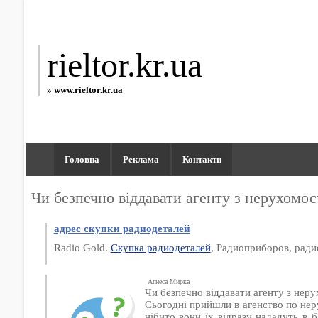
rieltor.kr.ua
» www.rieltor.kr.ua
Головна
Реклама
Контакти
Чи безпечно віддавати агенту з нерухомос
адрес скупки радиодеталей
Radio Gold.
Скупка радиодеталей
, Радиоприборов, ради
Агнеса Мирка
Чи безпечно віддавати агенту з неру
Сьогодні прийшли в агенство по неру
нібито вони їх відразу нададуть в