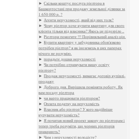
►
Скільки коштує послуга ріелтора в
Башкортостані при продажу земельної ділянки за
1 650 000 р. ?
►
Агенти нерухомості, який від них толк?
►
Чому ріелтор хоче купити квартиру для свого
клієнта тільки від власника? Якось це підозріло ..
►
Ріелтори помогите !!! Порівняльний аналіз цін.
►
Купити квартиру у забудовника обов'язково
потрібен ріелтор? я як іноземець в цих паперах
нічого не розумію.
►
порадьте дошки нерухомості
►
Чи потрібно отримувати вищу освіту
ріелтору?
►
Продаж нерухомості, вимагає договір купівлі-
продажу
►
Доброго дня. Вирішила поміняти роботу. Як
вам посаду ріелтора
►
чи варто працювати ріелтором?
►
Оплата податку на нерухомість
►
Власник або ріелтор? У кого надійніше
купувати нерухомість?
►
Я почитав новий проект закону по ріелторам і
тепер треба розуміти, що чорних ріелторів
прикриють?
►
Чим з нерухомості володієте?