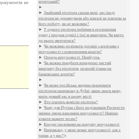
агентський?
документів не
►
►
Знайомий ріелтора сказав мені, що іноді
ріелтори не доплачували або взагалі не платили за
його роботу, як це можливо?
►
У одного ріелтора побачив в оголошення
здачу і продаж однієї і тієї ж квартири. Чи варто
до нього звертатися?
►
Чи можливо розірвати договір з агентами з
нерухомості з поверненням коштів?
►
Оренда нерухомості. Прибуток.
►
Чи можна придбати юридично чистий
квартиру без ріелторів, пологий тільки на
банківських агентів?
►
►
Чи може російська людина працювати
ріелтором наприклад в Дубаї, якщо знати мову,
жити деякий час в цьому місті
►
Хто платить комісію ріелтора?
►
Чому для Путіна і його подільників Росреестр
змінює імена власників нерухомості? Навіщо
ховати нажите чесно?
►
Кредит іноземцям на покупку нерухомості
►
Наприклад, у мене немає нерухомості, але є
тапки, а у вас?))