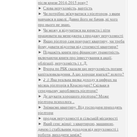
після кризи 2014-2015 року?
►
Слова нерухомість, вартість
►
Чи потрібно зв'язуватися з ріелтором, з яким
навчався в школі. Давно його не бачив, ні чого
про нього не знаю.
►
Чи можу я відучитися на юриста і піти
працювати на менеджера з продажу нерухомості
►
Якщо ріелтор сам покурает квартиру, чи треба
йому давати відсотки від стоемості квартири?
►
Підкажіть книги про фінансову грамотність,
включаючи книги про інвестування в акції,
облігації, нерухомість і т. Д.
►
Вчора по РБК сказали що нерухомість погане
капіталовкладення. А що хороше взагалі? золото?
►
♪ ♫ Яка реальна вилка доходу в цифрах на
місяць ріелторів в Краснодарі? Скільки в
середньому заробляють ріелтори?
►
Де шукати хорошого ріелтора? Може
ріелтора психолога ..
►
Знімаємо квартиру. Від господаря приходять
ріелтори
►
продаж нерухомості в сільській місцевості
►
Який сенс жінці: з квартирою, машиною,
дачею і стабільним доходом від нерухомості і
роботи, виходити заміж?