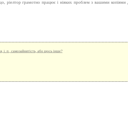
 що, ріелтор грамотно працює і ніяких проблем з вашими копіями 
і. п., самозайнятість, або щось інше?