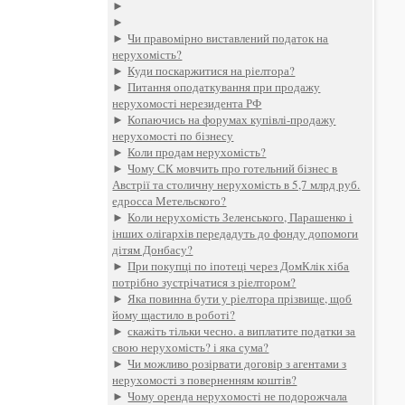
►
►
►
Чи правомірно виставлений податок на
нерухомість?
►
Куди поскаржитися на ріелтора?
►
Питання оподаткування при продажу
нерухомості нерезидента РФ
►
Копаючись на форумах купівлі-продажу
нерухомості по бізнесу
►
Коли продам нерухомість?
►
Чому СК мовчить про готельний бізнес в
Австрії та столичну нерухомість в 5,7 млрд руб.
едросса Метельского?
►
Коли нерухомість Зеленського, Парашенко і
інших олігархів передадуть до фонду допомоги
дітям Донбасу?
►
При покупці по іпотеці через ДомКлік хіба
потрібно зустрічатися з ріелтором?
►
Яка повинна бути у ріелтора прізвище, щоб
йому щастило в роботі?
►
скажіть тільки чесно. а виплатите податки за
свою нерухомість? і яка сума?
►
Чи можливо розірвати договір з агентами з
нерухомості з поверненням коштів?
►
Чому оренда нерухомості не подорожчала