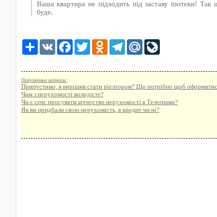
Ваша квартира не підходить під заставу іпотеки! Так
буде.
Share
VK
Facebook
Twitter
Odnoklassniki
Telegram
Mail.Ru
LiveJournal
Популярные вопросы:
Припустимо, я вирішив стати ріелтором? Що потрібно щоб оформитися, 
Чим з нерухомості володієте?
Чи є сенс просувати агентство нерухомості в Телеграма?
Як ви придбали свою нерухомість, в кредит чи ні?