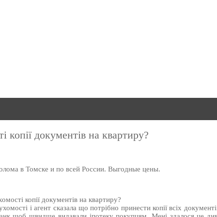
ті копії документів на квартиру?
олома в Томске и по всей России. Выгодные цены.
хомості копії документів на квартиру?
хомості і агент сказала що потрібно принести копії всіх документі
 банк щоб швидше видавали іпотеку покупцям. Мені здалося це ди