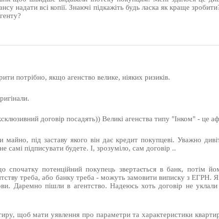
нсу надати всі копії. Знаючі підкажіть будь ласка як краще зробити?
агенту?
рити потрібно, якщо агенство велике, ніяких ризиків.
ригінали.
ксклюзивний договір посадять)) Великі агенства типу "Інком" - це а
 майно, під заставу якого він дає кредит покупцеві. Уважно диві
е самі підписувати будете. І, зрозуміло, сам договір ..
що спочатку потенційний покупець звертається в банк, потім й
нтству треба, або банку треба - можуть замовити виписку з ЕГРН. Я
ови. Даремно пішли в агентство. Надеюсь хоть договір не уклал
тиру, щоб мати уявлення про параметри та характеристики кварти