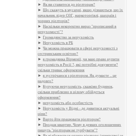
►
Як ви ставитеся до ріелторам?
►
Що скажуть в мусарні, якщо дізнаються, що їх
начальник лідер ОЗГ, наркоторгівлі, шахраїв і
чорних ріелторів?
►
Наскільки некоректно вираз "прописаний в
нерухомості"?
►
Громадянство за нерухомість
►
Нерухомість в РБ
►
Чи можна працювати в сфері нерухомості з
сестринським освітою?
►
я громадянка Вірменії, чи маю право купити
нерухомість в Росії ?, які потрібні документи?
скільки триває оформлення
►
я зустрічаюся з ріелтором. Як думаєте .. це
надовго?
►
Купуючи нерухомість, скажімо будинок,
скільки приблизно в цілому обійдеться
оформлення?
►
нерухомість або особистість
►
Нерухомість у Відні - де дивитися актуальні
ціни?
►
Варто йти працювати ріелтором?
►
Продаж квартир. Чому в деяких оголошеннях
пишуть "ріелторам не турбувати"?
►
Як відбувається оплата ріелтору (агентство) за